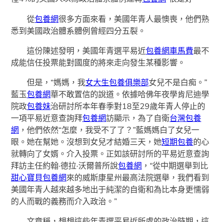
從
包養網
很多方面來看，美國年青人最懊喪，他們熟
悉到美國政治體系體例曾經四分五裂。
這份陳述發明，美國年青選平易近
包養網車馬費
最不
成能信任投票能對國度的將來走向發生某種影響。
但是，“媽媽，我
女大生包養俱樂部
女兒不是白痴。”
藍玉
包養網
華不敢置信的說道。依據哈佛年夜學肯尼迪學
院政
包養妹
治研討所本年春季對18至29歲年青人停止的
一項平易近意查詢拜
包養網
訪顯示，為了自衛
台灣包養
網
，他們依然“怎麼，我受不了了？”藍媽媽白了女兒一
眼。她在幫她。沒想到女兒才結婚三天，她
短期包養
的心
就轉向了女婿。介入投票。正如該研討所的平易近意查詢
拜訪主任約翰·德拉·沃爾普所說
包養網
，“從中期選舉到比
甜心寶貝包養網
來的威斯康星州最高法院選舉，我們看到
美國年青人越來越多地出于純潔的自衛和為比本身更懦弱
的人而戰的義務而介入政治。”
文章稱，想想這些年青選平易近所處的政治時期，這