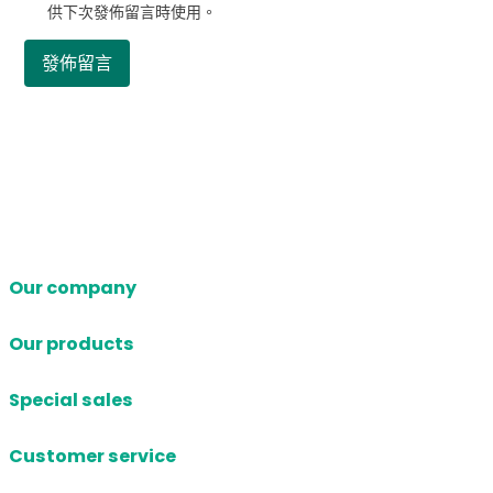
供下次發佈留言時使用。
Our company
Our products
Special sales
Customer service