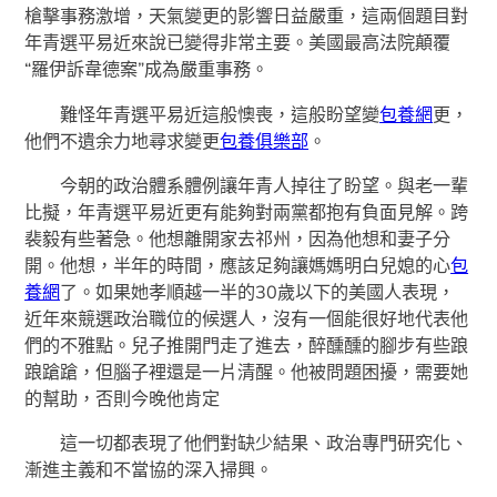
槍擊事務激增，天氣變更的影響日益嚴重，這兩個題目對
年青選平易近來說已變得非常主要。美國最高法院顛覆
“羅伊訴韋德案”成為嚴重事務。
難怪年青選平易近這般懊喪，這般盼望變
包養網
更，
他們不遺余力地尋求變更
包養俱樂部
。
今朝的政治體系體例讓年青人掉往了盼望。與老一輩
比擬，年青選平易近更有能夠對兩黨都抱有負面見解。跨
裴毅有些著急。他想離開家去祁州，因為他想和妻子分
開。他想，半年的時間，應該足夠讓媽媽明白兒媳的心
包
養網
了。如果她孝順越一半的30歲以下的美國人表現，
近年來競選政治職位的候選人，沒有一個能很好地代表他
們的不雅點。兒子推開門走了進去，醉醺醺的腳步有些踉
踉蹌蹌，但腦子裡還是一片清醒。他被問題困擾，需要她
的幫助，否則今晚他肯定
這一切都表現了他們對缺少結果、政治專門研究化、
漸進主義和不當協的深入掃興。