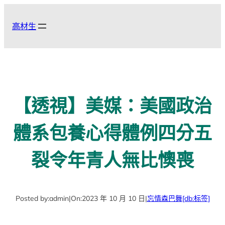
跳
至
高材生
主
要
內
容
【透視】美媒：美國政治
體系包養心得體例四分五
裂令年青人無比懊喪
Posted by:
admin
|
On:
2023 年 10 月 10 日
|
忘情森巴舞
[db:标签]