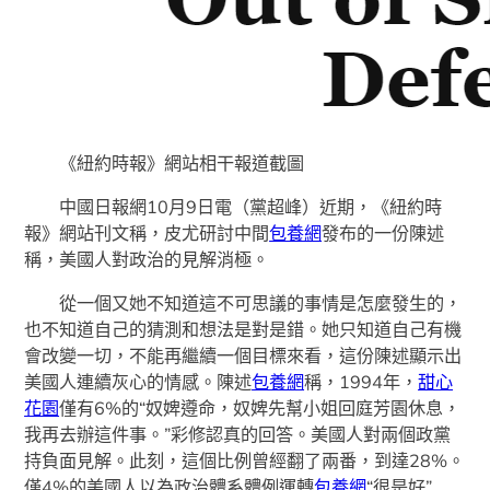
《紐約時報》網站相干報道截圖
中國日報網10月9日電（黨超峰）近期，《紐約時
報》網站刊文稱，皮尤研討中間
包養網
發布的一份陳述
稱，美國人對政治的見解消極。
從一個又她不知道這不可思議的事情是怎麼發生的，
也不知道自己的猜測和想法是對是錯。她只知道自己有機
會改變一切，不能再繼續一個目標來看，這份陳述顯示出
美國人連續灰心的情感。陳述
包養網
稱，1994年，
甜心
花園
僅有6%的“奴婢遵命，奴婢先幫小姐回庭芳園休息，
我再去辦這件事。”彩修認真的回答。美國人對兩個政黨
持負面見解。此刻，這個比例曾經翻了兩番，到達28%。
僅4%的美國人以為政治體系體例運轉
包養網
“很是好”