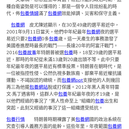
種自衛姿勢是可以懂得的：那是一個令人目炫紛亂的時
代，佈
包養情婦
滿了
包養網
效能掉調、災害和保守主義。
包養網
皮尤陳述顯示，在30至49歲的選平易近中，
2001年9月11日當天，他們中年紀最年
包養網
夜的選平
易近只要2
包養網
0多
包養
歲。這一天產生的事務激發了
美國卷進歷時最長的戰鬥——長達20年的阿富汗戰鬥。
2016
包養故事
年特朗普被選
包養
時，18至29歲的選平易
近，那時的年紀從未滿13歲到20歲出頭不等。此中只要
年紀最年夜的選平易近有標準投票。特朗普在朝時代，是
一位被指控性侵、公然仇視多數族裔、鄙棄平易近權抗議
運動、不竭說謊的總統，而
包養網ppt
支撐他的人則幾回
再三為他擺
包養網站
脫或打保護。2012年黑人青年特雷
文·馬丁遇害時，這群人中
包養
年紀最年夜的才19歲，是
以他們經過的事況了 “黑人性命至上 “組織的
包養
出生和
突起，此刻又經過的事況了這一組織遭受抵抗。
包養行情
特朗普時期裸露了美
包養網
國的政治系統在
究查引導人義務方面的能幹。這些年里，年夜範圍
包養網