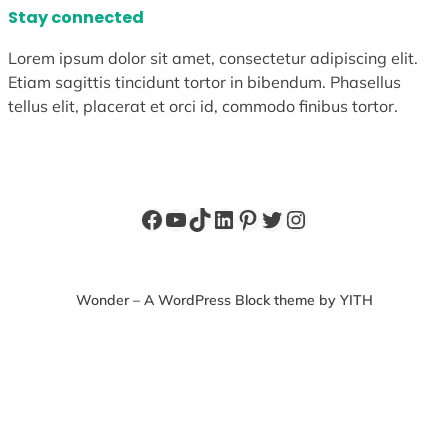
Stay connected
Lorem ipsum dolor sit amet, consectetur adipiscing elit.
Etiam sagittis tincidunt tortor in bibendum. Phasellus
tellus elit, placerat et orci id, commodo finibus tortor.
Facebook
YouTube
TikTok
LinkedIn
Pinterest
X
Instagram
Wonder – A WordPress Block theme by YITH