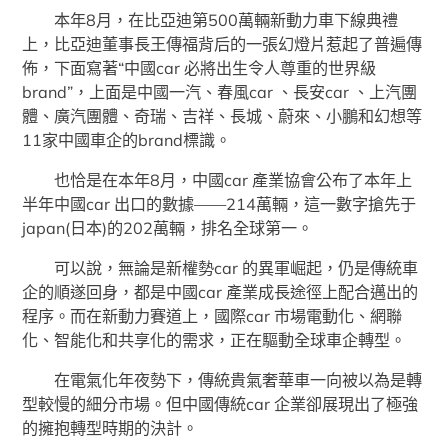
本年8月，在比亞迪第500萬輛新動力車下線典禮
上，比亞迪董事長王傳福背后的一張幻燈片惹起了普遍傳
佈，下面寫著“中國car 必將出生令人尊重的世界級
brand”，上面是中國一汽、春風car 、長安car 、上汽團
體、廣汽團體、奇瑞、吉祥、長城、蔚來、小鵬和幻想等
11家中國車企的brand標識。
也恰是在本年8月，中國car 產業協會公布了本年上
半年中國car 出口的數據——214萬輛，這一數字搶先于
japan(日本)的202萬輛，排名全球第一。
可以說，無論是新權勢car 的異軍崛起，仍是傳統車
企的順遂回身，都是中國car 產業成長途徑上配合邁出的
程序。而在新動力賽道上，國際car 市場電動化、網聯
化、智能化和共享化的需求，正在驅動全球車企轉型。
在電氣化年夜勢下，傳統貴氣奢華車一向被以為是轉
型較慢的細分市場。但中國傳統car 企業卻展現出了極強
的擁抱轉型時期的決計。