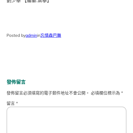
劉少華
【編纂:葉攀】
Posted by
admin
in
忘情森巴舞
發佈留言
發佈留言必須填寫的電子郵件地址不會公開。
必填欄位標示為
*
留言
*