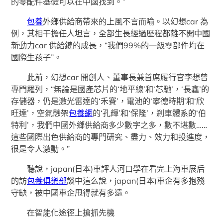
的零配件基礎可以在中國找到。”
包養
外鄉供給商帶來的上風不言而喻。以幻想car 為
例，其相干擔任人坦言，全部生長經過歷程都離不開中國
新動力car 供給鏈的成長，“我們99%的一級零部件均在
國際生孩子”。
此前，幻想car 開創人、董事長兼首席履行官李想曾
專門羅列，“無論是國產芯片的‘地平線’和‘芯馳’，‘長鑫’的
存儲器，仍是激光雷達的‘禾賽’，電池的‘寧德時期’和‘欣
旺達’，空氣懸架
包養網
的‘孔輝’和‘保隆’，剎車體系的‘伯
特利’，我們中國外鄉供給商多少數字之多，數不堪數……
這些國際出色供給商的專門研究、盡力、效力和投進度，
很是令人激動。”
聽說，japan(日本)車評人河口學在看完上海車展后
的訪
包養俱樂部
談中這么說，japan(日本)車企有多抱殘
守缺，被中國車企甩得就有多遠。
在智能化途徑上搶抓先機