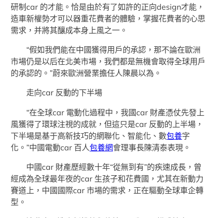
研制car 的才能。恰是由於有了如許的正向design才能，
造車新權勢才可以器重花費者的體驗，掌握花費者的心思
需求，并將其釀成本身上風之一。
“假如我們能在中國獲得用戶的承認，那不論在歐洲
市場仍是以后在北美市場，我們都是無機會取得全球用戶
的承認的。”蔚來歐洲營業擔任人陳晨以為。
走向car 反動的下半場
“在全球car 電動化過程中，我國car 財產憑仗先發上
風獲得了環球注視的成就，但這只是car 反動的上半場，
下半場是基于高新技巧的網聯化、智能化、數
包養
字
化。”中國電動car 百人
包養網
會理事長陳清泰表現。
中國car 財產歷經數十年“從無到有”的疾速成長，曾
經成為全球最年夜的car 生孩子和花費國，尤其在新動力
賽道上，中國國際car 市場的需求，正在驅動全球車企轉
型。