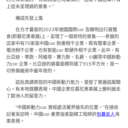
上從未呈現過的景象。”
構成先發上風
在方才曩昔的2023年德國國際car 及聰明出行展覽
會(即慕尼黑車展)上，呈現了一個奇特的景象——參展的
店家中有70家是中國car 財產相干企業，既有整車企業、
電池相干企業，也有智能car 軟硬件相干企業。此中，有
比亞迪、零跑、阿維塔、賽力斯、名爵、小鵬等中國新動
力car 企業。比亞迪的展臺面積到達了915平方米，是一
切參展廠商中最年夜的。
這批高調表態的中國新動力氣力，激發了普遍追蹤關
心。有本地媒體表現，中國企業在慕尼黑車展上勝利搶走
了歐洲人的留意力。
“中國新動力car 曾經處活著界搶先的位置。”在接收
記者采訪時，中國car 產業協會副總工程師許
包養女人
海
東表現。