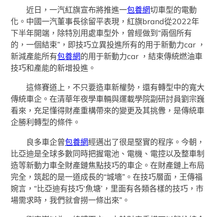
近日，一汽紅旗宣布將推進一
包養網
切車型的電動
化。中國一汽董事長徐留平表現，紅旗brand從2022年
下半年開端，除特別用處車型外，曾經做到“兩個所有
的，一個結束”，即技巧立異投進所有的用于新動力car ，
新減產能所有
包養網
的用于新動力car ，結束傳統燃油車
技巧和產能的新增投進。
這條賽道上，不只要造車新權勢，還有轉型中的寬大
傳統車企。在清華年夜學車輛與運載學院副研討員劉宗巍
看來，充足懂得財產重構帶來的變更及其挑釁，是傳統車
企勝利轉型的條件。
良多車企曾
包養網
經邁出了很是堅實的程序。今朝，
比亞迪是全球多數同時把握電池、電機、電控以及整車制
造等新動力車全財產鏈焦點技巧的車企。在財產鏈上布局
完全，筑起的是一道成長的“城墻”。在技巧層面，王傳福
婉言，“比亞迪有技巧‘魚塘’，里面有各類各樣的技巧，市
場需求時，我們就會撈一條出來”。