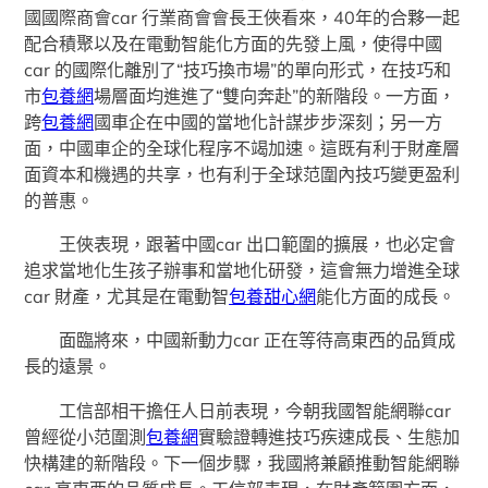
國國際商會car 行業商會會長王俠看來，40年的合夥一起
配合積聚以及在電動智能化方面的先發上風，使得中國
car 的國際化離別了“技巧換市場”的單向形式，在技巧和
市
包養網
場層面均進進了“雙向奔赴”的新階段。一方面，
跨
包養網
國車企在中國的當地化計謀步步深刻；另一方
面，中國車企的全球化程序不竭加速。這既有利于財產層
面資本和機遇的共享，也有利于全球范圍內技巧變更盈利
的普惠。
王俠表現，跟著中國car 出口範圍的擴展，也必定會
追求當地化生孩子辦事和當地化研發，這會無力增進全球
car 財產，尤其是在電動智
包養甜心網
能化方面的成長。
面臨將來，中國新動力car 正在等待高東西的品質成
長的遠景。
工信部相干擔任人日前表現，今朝我國智能網聯car
曾經從小范圍測
包養網
實驗證轉進技巧疾速成長、生態加
快構建的新階段。下一個步驟，我國將兼顧推動智能網聯