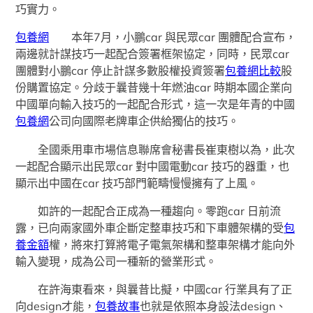
巧實力。
包養網
本年7月，小鵬car 與民眾car 團體配合宣布，
兩邊就計謀技巧一起配合簽署框架協定，同時，民眾car
團體對小鵬car 停止計謀多數股權投資簽署
包養網比較
股
份購置協定。分歧于曩昔幾十年燃油car 時期本國企業向
中國單向輸入技巧的一起配合形式，這一次是年青的中國
包養網
公司向國際老牌車企供給獨佔的技巧。
全國乘用車市場信息聯席會秘書長崔東樹以為，此次
一起配合顯示出民眾car 對中國電動car 技巧的器重，也
顯示出中國在car 技巧部門範疇慢慢擁有了上風。
如許的一起配合正成為一種趨向。零跑car 日前流
露，已向兩家國外車企斷定整車技巧和下車體架構的受
包
養金額
權，將來打算將電子電氣架構和整車架構才能向外
輸入變現，成為公司一種新的營業形式。
在許海東看來，與曩昔比擬，中國car 行業具有了正
向design才能，
包養故事
也就是依照本身設法design、