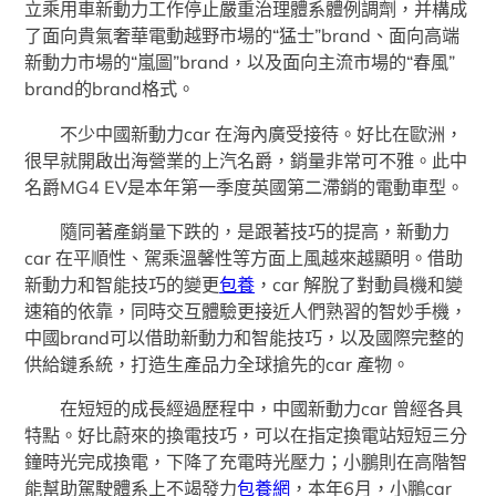
立乘用車新動力工作停止嚴重治理體系體例調劑，并構成
了面向貴氣奢華電動越野市場的“猛士”brand、面向高端
新動力市場的“嵐圖”brand，以及面向主流市場的“春風”
brand的brand格式。
不少中國新動力car 在海內廣受接待。好比在歐洲，
很早就開啟出海營業的上汽名爵，銷量非常可不雅。此中
名爵MG4 EV是本年第一季度英國第二滯銷的電動車型。
隨同著產銷量下跌的，是跟著技巧的提高，新動力
car 在平順性、駕乘溫馨性等方面上風越來越顯明。借助
新動力和智能技巧的變更
包養
，car 解脫了對動員機和變
速箱的依靠，同時交互體驗更接近人們熟習的智妙手機，
中國brand可以借助新動力和智能技巧，以及國際完整的
供給鏈系統，打造生產品力全球搶先的car 產物。
在短短的成長經過歷程中，中國新動力car 曾經各具
特點。好比蔚來的換電技巧，可以在指定換電站短短三分
鐘時光完成換電，下降了充電時光壓力；小鵬則在高階智
能幫助駕駛體系上不竭發力
包養網
，本年6月，小鵬car