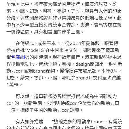
呈現。此中，盡年夜大都是國產物牌，如廣汽埃安、蔚
來、小鵬、幻想、哪吒、零跑，等等。與曩昔人們的印象
分歧，這些國產物牌并非以價錢昂貴的低端抽像呈現，此
中有不少車型直接與傳統車企奔跑、奧迪、寶馬等處在統
一價錢區間，具有相當強的競爭上風。
在傳統car 成長基本上，從2014年擺佈起，跟著特
斯拉首批“Model S”在中國市場交付，國際迎來了造車新
權
包養網
勢的創建潮。現在數年曩昔，造車新權勢經由過
程搶抓電動化、智能化轉型契機，design開闢出一系列新
動力car 高端brand產物，慢慢獲得市場承認。本年8月，
幻想、蔚來、零跑、小鵬、哪吒等brand月交付量均跨越
1萬輛。
可以說，造車新權勢曾經實打實地成為中國新動力
car 的一張新手刺。它們與傳統car 企業發布的新動力車
一道，構成了中國的新動力car 矩陣。
有人如許描述——“這般之多的電動車brand，有傳統
的也有新潮的，有高真個也有廉價的，這是中國造車汗青