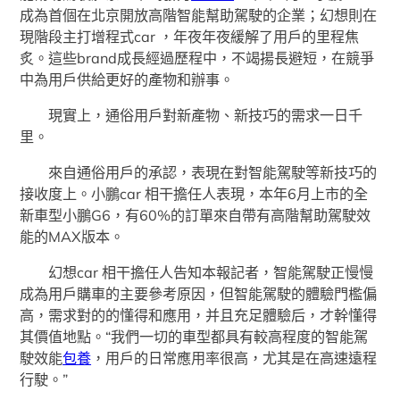
成為首個在北京開放高階智能幫助駕駛的企業；幻想則在
現階段主打增程式car ，年夜年夜緩解了用戶的里程焦
炙。這些brand成長經過歷程中，不竭揚長避短，在競爭
中為用戶供給更好的產物和辦事。
現實上，通俗用戶對新產物、新技巧的需求一日千
里。
來自通俗用戶的承認，表現在對智能駕駛等新技巧的
接收度上。小鵬car 相干擔任人表現，本年6月上市的全
新車型小鵬G6，有60%的訂單來自帶有高階幫助駕駛效
能的MAX版本。
幻想car 相干擔任人告知本報記者，智能駕駛正慢慢
成為用戶購車的主要參考原因，但智能駕駛的體驗門檻偏
高，需求對的的懂得和應用，并且充足體驗后，才幹懂得
其價值地點。“我們一切的車型都具有較高程度的智能駕
駛效能
包養
，用戶的日常應用率很高，尤其是在高速遠程
行駛。”