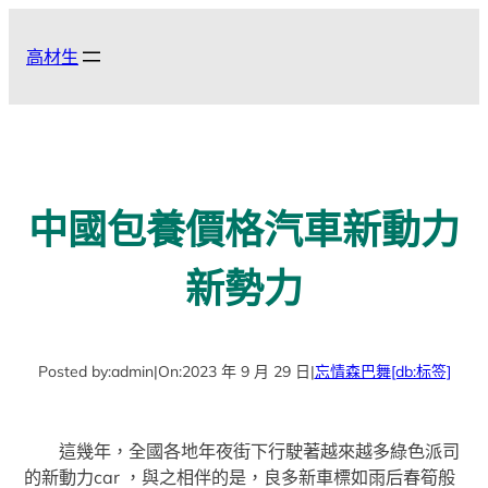
跳
至
高材生
主
要
內
容
中國包養價格汽車新動力
新勢力
Posted by:
admin
|
On:
2023 年 9 月 29 日
|
忘情森巴舞
[db:标签]
這幾年，全國各地年夜街下行駛著越來越多綠色派司
的新動力car ，與之相伴的是，良多新車標如雨后春筍般