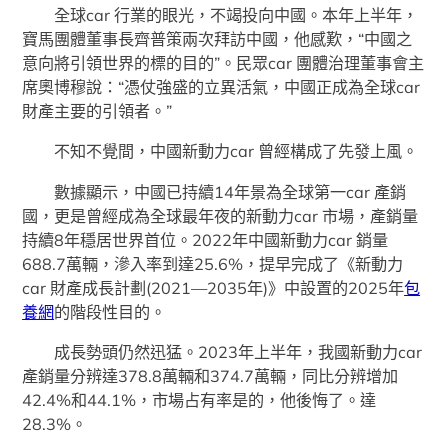
全球car 行業的眼光，不竭投向中國。本年上半年，
寶馬團體董事長齊普策兩次拜訪中國，他感歎，“中國之
意向將引領世界的標的目的”。民眾car 團體治理董事會主
席奧博穆說：“憑仗強盛的立異活氣，中國正成為全球car
財產主要的引領者。”
不知不覺間，中國新動力car 曾經構成了先發上風。
數據顯示，中國已持續14年景為全球第一car 產銷
國，更是曾經成為全球最年夜的新動力car 市場，產銷量
持續8年穩居世界首位。2022年中國新動力car 銷量
688.7萬輛，滲入率到達25.6%，提早完成了《新動力
car 財產成長計劃(2021—2035年)》中設置的2025年
包
養網
的階段性目的。
成長勢頭仍然迅猛。2023年上半年，我國新動力car
產銷量分辨達378.8萬輛和374.7萬輛，同比分辨增加
42.4%和44.1%，市場占有率是的，他後悔了。達
28.3%。