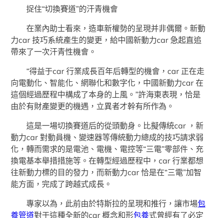
捉住“切換賽道”的汗青機會
在業內助士看來，造車新權勢的呈現并非偶爾。新動
力car 技巧系統產生的變更，給中國新動力car 急起直追
帶來了一次汗青性機會。
“得益于car 行業成長百年后轉型的機會，car 正在走
向電動化、智能化、網聯化和數字化，中國新動力car 在
這個經過歷程中構成了本身的上風。”許海東表現，恰是
由於有財產變更的機遇，立異者才幹有所作為。
這是一場切換賽道后的從頭動身。比擬傳統car ，新
動力car 對動員機、變速器等傳統動力總成的技巧請求弱
化，轉而需求的是電池、電機、電控等“三電”零部件、充
換電基本舉措措施等。在轉型經過歷程中，car 行業都想
往新動力標的目的發力，而新動力car 恰是在“三電”加智
能方面，完成了跨越式成長。
專家以為，此前由於特斯拉的呈現和推行，讓市場
包
養管道
對于這種全新的car 概念和形
包養
式曾經有了必定