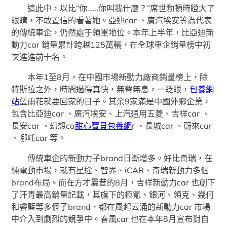
這此中，以比“你……你叫我什麼？”席世勳頓時瞪大了
眼睛，不敢置信的看著她。亞迪car 、廣汽埃安等為代表
的傳統車企，仍然處于領軍地位。本年上半年，比亞迪新
動力car 銷量累計跨越125萬輛，在全球車企銷量榜中初
次進進前十名。
本年1至8月，在中國市場新動力廠商銷量榜上，除
特斯拉之外，時間過得真快，無聲無息，一眨眼，
包養網
站
藍雨花就要回家的日子。其余9家滿是中國外鄉企業，
包含比亞迪car 、廣汽埃安、上汽通用五菱、吉祥car 、
長安car 、幻想ca
甜心寶貝包養網
r 、長城car 、蔚來car
、哪吒car 等。
傳統車企的新動力子brand日漸增多。好比奇瑞，在
純電動市場，就有星途、智界、iCAR、奇瑞新動力多個
brand布局。而在方才曩昔的8月，吉祥新動力car 也創下
了汗青最高銷量記載，其旗下的極氪、銀河、領克、幾何
和睿藍等多個子brand，都在風起云涌的新動力car 市場
中介入到劇烈的競爭中。春風car 也在本年8月宣布對自