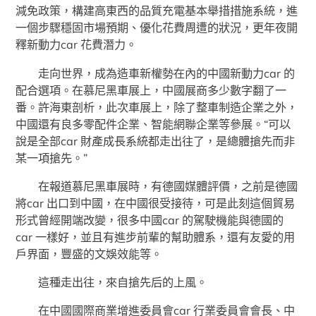
減免政策，構建高東西的品質充電基本舉措措施系統，進
一個步驟穩固市場預期、優化花費周遭的狀況，更年夜開
釋新動力car 花費潛力。
走向世界，成為造車新權勢在內的中國新動力car 的
配合選項。在慕尼黑車展上，中國展商多少數字翻了一
番。許海東剖析，此次車展上，除了整車制造企業之外，
中國還有良多零配件企業、智能網聯企業等參展。“可以
說是全部car 財產成長系統都走出往了，是總體搶先而非
某一項搶先。”
在報道慕尼黑車展時，有德國媒體評價，之前是德國
將car 出口到中國，在中國很受接待，可是此刻這個貿易
形式曾經開端改變，很多中國car 的駕駛機能與德國的
car 一樣好，並且有進步前輩的幫助體系，還有友愛的用
戶界面，豐盛的文娛效能等。
這種走出往，來自搶先后的上風。
在中國國際商業增進委員會car 行業委員會會長、中