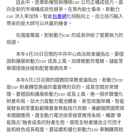
這此中，造車新權勢與傳統car 公司正構成協力，面
向全新的市場構成良性競爭。在業內助士看來，新動力
car 滲入率加快、智能
包養網
化拐點向上、自立技巧輸入
帶來的是大師可以共贏的機會。
在國度層面，對新動力car 的成長供給了堅實無力的
保證。
本年4月28日召開的中共中心政治局會議指出，要穩
固和擴展新動力car 成長上風，加速推動充電樁、儲能等
舉措措施扶植和配套電網改革。
本年6月2日召開的國務院常務會議指出，新動力car
是car 財產轉型進級的重要標的目的，成長空間非常遼
闊。要穩固和擴展新動力car 成長上風，進一個步驟優化
財產布局，加大力度動力電池體系、新型底盤架構、智能
駕駛系統等重點範疇要害焦點技巧攻關，兼顧國際國際資
本開闢應用，健全動力電池收受接管應用系統，構建“車
能路云”融會成長的財產生態，晉陞全財產鏈自立可控才
能和綠色成長程度。要延續和優化新動力car 車輛購買稅