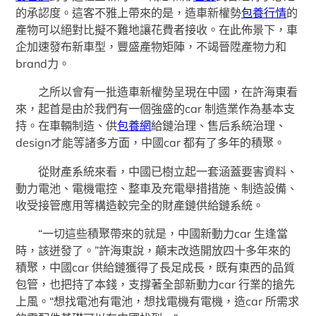
的承認度。這客不雅上帶來的是，造車新權勢
包養行情
的
產物可以絕對比擬不難地讓花費者接收。在此佈景下，車
企加速發布新車型，豐盛產物矩陣，不竭晉陞產物力和
brand力。
之所以會有一批造車新權勢呈現在中國，在許海東看
來，起首是由於我們有一個強盛的car 制造業作為基本支
持。在車輛制造、供
包養網
給鏈治理、售后系統治理、
design才能等諸多方面，中國car 都有了多年的積聚。
從財產系統來看，中國已樹立起一套涵蓋要害資料、
動力電池、電機電控、整車及充電舉措措施、制造設備、
收受接管應用等構造較完全的財產鏈供給鏈系統。
“一切這些積聚帶來的就是，中國新動力car 生逢當
時，該迸發了。”許海東說，顛末改造開放四十多年來的
積聚，中國car 供給鏈獲得了長足成長，既有東西的品質
包管，也把持了本錢，支撐著全部新動力car 行業的搶先
上風。“想找電池有電池，想找電機有電機，造car 所需求