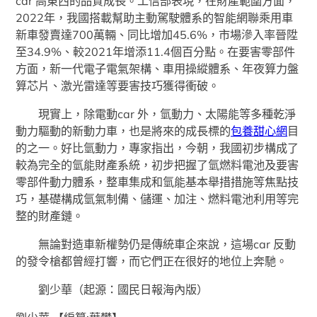
car 高東西的品質成長。工信部表現，在財產範圍方面，
2022年，我國搭載幫助主動駕駛體系的智能網聯乘用車
新車發賣達700萬輛、同比增加45.6%，市場滲入率晉陞
至34.9%、較2021年增添11.4個百分點。在要害零部件
方面，新一代電子電氣架構、車用操縱體系、年夜算力盤
算芯片、激光雷達等要害技巧獲得衝破。
現實上，除電動car 外，氫動力、太陽能等多種乾淨
動力驅動的新動力車，也是將來的成長標的
包養甜心網
目
的之一。好比氫動力，專家指出，今朝，我國初步構成了
較為完全的氫能財產系統，初步把握了氫燃料電池及要害
零部件動力體系，整車集成和氫能基本舉措措施等焦點技
巧，基礎構成氫氣制備、儲運、加注、燃料電池利用等完
整的財產鏈。
無論對造車新權勢仍是傳統車企來說，這場car 反動
的發令槍都曾經打響，而它們正在很好的地位上奔馳。
劉少華（起源：國民日報海內版）