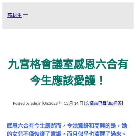
跳
至
高材生
主
要
內
容
九宮格會議室感恩六合有
今生應該愛護！
Posted by:
admin
|
On:
2023 年 11 月 14 日
|
忘情森巴舞
[db:标签]
感恩六合有今生應然而，令她驚訝和高興的是，她
的女兒不僅恢復了意識，而且似乎也清醒了過來。