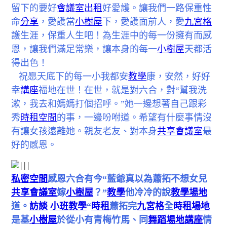
留下的要好
會議室出租
好愛護。讓我們一路保重性
命
分享
，愛護當
小樹屋
下，愛護面前人，愛
九宮格
護生涯，保重人生吧！為生涯中的每一份擁有而感
恩，讓我們滿足常樂，讓本身的每一
小樹屋
天都活
得出色！
祝愿天底下的每一小我都安
教學
康，安然，好好
幸
講座
福地在世！在世，就是對六合，對“幫我洗
漱，我去和媽媽打個招呼。”她一邊想著自己跟彩
秀
時租空間
的事，一邊吩咐道。希望有什麼事情沒
有讓女孩遠離她。親友老友、對本身
共享會議室
最
好的感恩。
|||
私密空間
感恩六合有今“藍爺真以為蕭拓不想女兒
共享會議室
嫁
小樹屋
？”
教學
他冷冷的說
教學場地
道。
訪談
小班教學
“
時租
蕭拓完
九宮格
全
時租場地
是基
小樹屋
於從小有青梅竹馬、同
舞蹈場地
講座
情