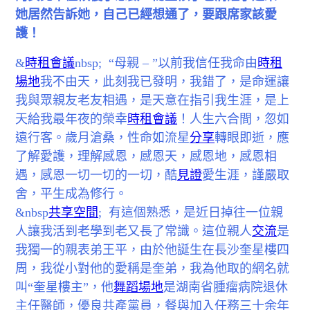
她居然告訴她，自己已經想通了，要跟席家該愛
護！
&
時租會議
nbsp; “母親 – ”以前我信任我命由
時租
場地
我不由天，此刻我已發明，我錯了，是命運讓
我與眾親友老友相遇，是天意在指引我生涯，是上
天給我最年夜的榮幸
時租會議
！人生六合間，忽如
遠行客。歲月滄桑，性命如流星
分享
轉眼即逝，應
了解愛護，理解感恩，感恩天，感恩地，感恩相
遇，感恩一切一切的一切，酷
見證
愛生涯，謹嚴取
舍，平生成為修行。
&nbsp
共享空間
; 有這個熟悉，是近日掉往一位親
人讓我活到老學到老又長了常識。這位親人
交流
是
我獨一的親表弟王平，由於他誕生在長沙奎星樓四
周，我從小對他的愛稱是奎弟，我為他取的網名就
叫“奎星樓主”，他
舞蹈場地
是湖南省腫瘤病院退休
主任醫師，優良共產黨員，餐與加入任務三十余年