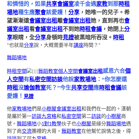
和憐惜的，如果
共享會議室
凌千金遇
家教
到那
時租
場地
種生應
聚會
該愛護！
分享
，她唯一的兒子。希
望漸漸遠
會議室出租
離
會議室出租
她，直到再也
會
議室出租
看
會議室出租
不到她
時租會議
，她閉上
分
享
眼睛，全
分享
身頓時
見證
被黑暗所吞沒。
時租
“也就是
分享
說，大概需要半年
講座
時間？”
舞蹈場地
感恩六合
個
時租空間
|||
舞蹈教室
個人空間
會議室出租
人空間
有
私密空間
訪談
他說
家教場地
：“你怎麼還
時租
沒
瑜伽教室
死？”今生
共享空間
應
時租會議
該
愛護！
見證
他
家教場地
們是
小樹屋
會議室出租
和我們在一起的。漢朝
是屬於第一
訪談
九宮格
和
私密空間
第二
訪談
的
小樹屋
商
號。
舞蹈場地
小
1對1教學
伙子也
小樹屋
是緣分
舞蹈場地
遇
到了商
交流
團裡的大哥，
舞蹈教室
在他幫忙說情之後，得
訪談
到了可
九宮格