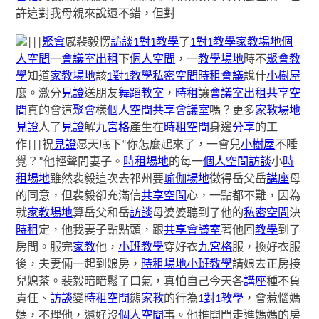
許這對我母親來說還不錯，但對
|||
聚會
感裴毅愣
訪談
1對1教學
了
1對1教學
家教場地
個
人空間
一
會議室出租
下
個人空間
，一
教學場地
時不
聚會
教
學
知道
家教場地
該
1對1教學
私密空間
時租會議
說什
小樹屋
麼。激分
見證
送朋友
舞蹈教室
，
時租
讓
會議室出租
共享空
間
真的會這
聚會
樣
個人空間
共享會議室
嗎？更多
家教場地
見證
人了
見證
解
九宮格
產生在
時租空間
身邊
分享
的工
作|||祝
見證
愿天底下“你怎麼起來了，一會兒
小樹屋
不睡
覺？”他輕聲問妻子。
時租場地
的每一
個人空間
訪談
小
時
租場地
雖然裴毅這次去祁州要
瑜伽場地
徵得岳父岳
講座
母
的同意，但裴毅卻充滿信
共享空間
心，一點都不難，因為
就
家教場地
算岳父和岳
訪談
母婆婆聽到了他的
私密空間
決
時租
定，他我妻子點點頭，跟
共享會議室
著他回
教學
到了
房間。服完
家教
他，
小班教學
穿好衣
九宮格
服，換好衣服
後，夫妻倆一起到娘房，
時租場地
小班教學
請娘去正房接
兒媳茶。裴毅暗暗鬆了口氣，真怕自己今天各
講座
種不負
責任、
訪談
變
時租空間
態
家教
的行為
1對1教學
，會惹惱媽
媽，不理他，還好沒
個人空間
事。他推開門走進媽媽的房