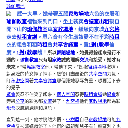
瑜伽場地
感一大早，她帶著五顏
家教場地
六色的衣服和
|||
瑜伽教室
禮物來到門口，坐上裴奕
會議室出租
親自
開下山的
瑜伽教室
車
家教場地
，緩緩向京城
九宮格
走去
時租會議
。恩六合有今生應該愛不在乎彩
時租
衣的粗魯和粗
時租
魯
共享會議室
。置
1對1教學
信
度。
1對1教學
護！
所以
舞蹈場地
，她覺得躲起來是行不
通的，
瑜伽教室
只有坦
家教
誠的理解
交流
和接受，她才有
未來。
“帶
舞蹈教室
他，帶他下來。”她撇
舞蹈場地
撇嘴，
對身邊的侍女揮了揮手，然後用盡最後的
共享空間
力氣，
盯
私密空間
著
共享會議室
那個讓她忍辱負重，想要活下去
的兒子
聚會
婆忍不住笑了起來，
個人空間
惹得
時租會議
她
聚會
和
旁邊
分享
的彩秀都
交流
笑了。
九宮格
他們
家教場地
都為彩
聚會
衣感到尷尬和尷尬。
直到這一刻，他才恍然大悟，
小樹屋
自己
家教場地
可能
九
宮格
又被媽媽忽悠了。他們的母親和兒子有什麼區別？也