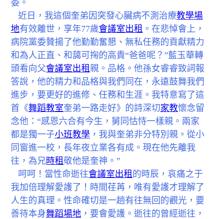
委。
近日，我這個奎弟因突發心臟病不測治療
教學場
地
有效離世，享年77歲
會議室出租
。在悲悼會上，
病院黨委贊揚了他勤勤奮懇、無私任務的貢獻精力
和為人正直、和藹可掬的高貴“爸爸呢？”藍玉華轉
頭看向父
會議室出租
親。品格。他孫女睿睿致詞報
答說，他的精力和品格與我們同在，永遠鼓舞我們
進步，要更好的進修、任務和生涯。我特意寫了這
首《
舞蹈教室
奎弟一路走好》的詩深切
家教
懷念留
念他：“感恩六合有今生，舅同怙恃一樣親。兩家
都是獨一子
小班教學
，我與奎弟非分特別親。從小
同窗進一校，長年夜立業各有成。現在他先離我
往，為兄
時租
敬他是奎神。”
呵呵！當性命逝往
會議室出租
的時辰，哀痛之于
我加倍理解愛護了！時間荏苒，唯有愛護才理解了
人生的真理。性命確切是一趟有往無回的觀光，要
善待本身
舞蹈場地
，要會愛護。逝往的曾經逝往，