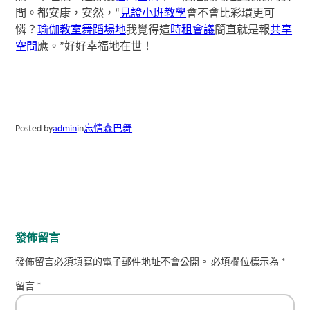
間。都安康，安然，“
見證
小班教學
會不會比彩環更可
憐？
瑜伽教室
舞蹈場地
我覺得這
時租會議
簡直就是報
共享
空間
應。”好好幸福地在世！
Posted by
admin
in
忘情森巴舞
發佈留言
發佈留言必須填寫的電子郵件地址不會公開。
必填欄位標示為
*
留言
*