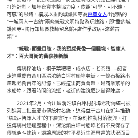
打造計劃，加年夜資本整協力度，依照“可學、可不雅、
可感”的思緒，構成以垂釣城護國寺為
包養女人
出發點的
“一城兩人一古鎮”兩條統戰文明特點游玩線路，即“垂釣城
護國寺+陶行知師長教師留念館+盧作孚故居+淶灘古
鎮”。
“統戰+頭暈目眩，我的頭感覺像一個腫塊。智庫人
才”：百大哥街的舊貌換新顏
傳統榨油坊、桐子葉粑粑、成衣店、老茶館……記者
走進重慶市合川區渭沱鎮白坪村船埠老街，一條石板路串
連起老街百年的記憶。已經這里商賈會聚，是商業繁華的
水船埠，跟著時間的流逝，老街的建筑逐步變得陳腐。
2021年2月，合川區渭沱鎮白坪村船埠老街傳統村被
列進第二批重慶市傳統村名錄，這得益于合川在近年推動
“統戰+智庫人才”的下層實行。在深刻推動村落復興、打
造傳統村經過歷程中，渭沱鎮白坪村船埠老街不只保存了
傳統穿斗建筑，還讓周邊的村平易近生涯周遭的狀況面目