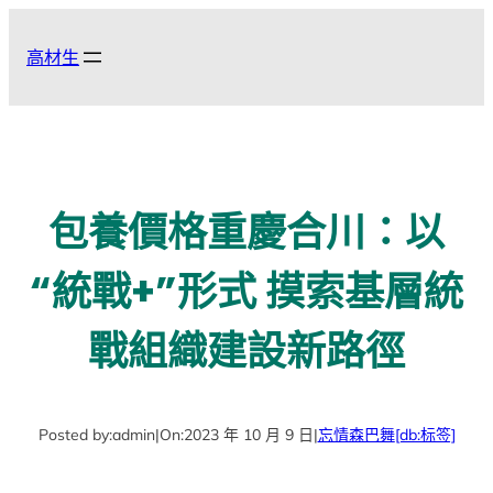
跳
至
高材生
主
要
內
容
包養價格重慶合川：以
“統戰+”形式 摸索基層統
戰組織建設新路徑
Posted by:
admin
|
On:
2023 年 10 月 9 日
|
忘情森巴舞
[db:标签]