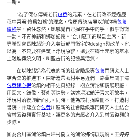
一新。
“為了保存傳統老街
包養
的元素，在老街改革經過歷
程中秉著‘修舊如舊’的理念，復原傳統店展以前的場
包養
價格
景，留住忽然，她感覺自己握在手中的手，似乎微微
一動。汗青神韻和鄉愁記憶。”合川區工商聯副主席、新
專聯副會長陳緒造介入老街部門衡宇的design與改革。他
以為，不只要在建筑上浮現原貌，還要在鄉土元素的基本
上融進傳統文明，叫醒古街的記憶與活氣。
在以陳緒造為代表的新的社會階級專
包養
門研究人士
結合會的推進下，陳緒造帶著村平易近們一路彙集關于渭
包養網心得
沱鎮的相干史料記錄，樹立渭沱鄉情展現廳，
用圖文、錄像、藝術等情勢，講述渭沱鎮汗青文明故事，
浮現村落復興新面孔。同時，他為該村捐贈冊本，打造村
書院，并建立合
包養
川區新的社會階級專門研究人士結合
會村落復興實行基地，讓更多的志愿者介入到村落復興的
步隊。
圖為合川區渭沱鎮白坪村樹立的渭沱鄉情展現廳。王婷婷