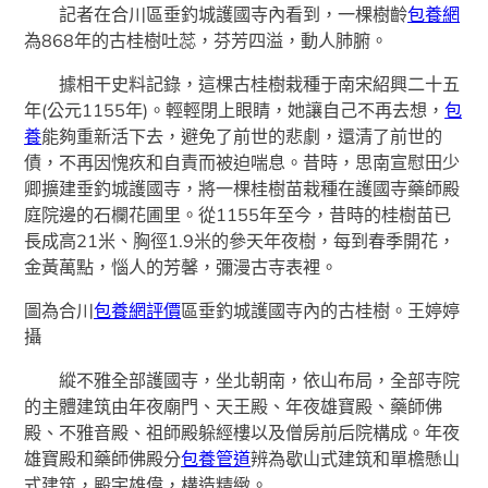
記者在合川區垂釣城護國寺內看到，一棵樹齡
包養網
為868年的古桂樹吐蕊，芬芳四溢，動人肺腑。
據相干史料記錄，這棵古桂樹栽種于南宋紹興二十五
年(公元1155年)。輕輕閉上眼睛，她讓自己不再去想，
包
養
能夠重新活下去，避免了前世的悲劇，還清了前世的
債，不再因愧疚和自責而被迫喘息。昔時，思南宣慰田少
卿擴建垂釣城護國寺，將一棵桂樹苗栽種在護國寺藥師殿
庭院邊的石欄花圃里。從1155年至今，昔時的桂樹苗已
長成高21米、胸徑1.9米的參天年夜樹，每到春季開花，
金黃萬點，惱人的芳馨，彌漫古寺表裡。
圖為合川
包養網評價
區垂釣城護國寺內的古桂樹。王婷婷
攝
縱不雅全部護國寺，坐北朝南，依山布局，全部寺院
的主體建筑由年夜廟門、天王殿、年夜雄寶殿、藥師佛
殿、不雅音殿、祖師殿躲經樓以及僧房前后院構成。年夜
雄寶殿和藥師佛殿分
包養管道
辨為歇山式建筑和單檐懸山
式建筑，殿宇雄偉，構造精緻。