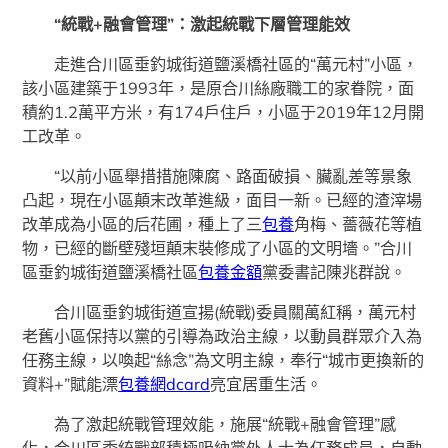
“統戰+融會管理”：激起統戰下層管理能效
走進合川區垂釣城街道鹽溪橋社區的“萬元村”小區，
該小區建築于1993年，是原合川絲廠職工的家眷院，面
積約1.2萬平方米，有174戶住戶，小區于2019年12月開
工改革。
“以前小區舉措措施陳腐、路面破損、臟亂差等景象
凸起，現在小區顛末改革進級，面目一新。已經的渣滓場
改革成為小區的后花圃，種上了三
包養
角梅、薔薇花等植
物，已經的斷壁殘垣顛末裝修成了小區的文明墻。”合川
區垂釣城街道鹽溪橋社區
包養金額
黨委書記陳兆群說。
合川區垂釣城街道宣揚(統戰)委員關萬紅稱，萬元村
老舊小區保持以黨的引導為政治主線，以動員群眾介入為
任務主線，以喚起“絲念”為文明主線，奉行“城市更換新的
資料+”賦能漂
包養網dcard
亮宜居重生活。
為了激起統戰管理效能，施展“統戰+融會管理”感