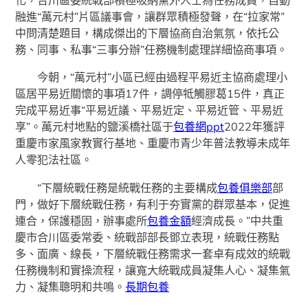
化，合川區委統戰部積極吸納黨外人士為任務成員，自動
融進“萬元村”片區議事會，讓群眾積極發聲，在“拉家常”
中問清楚題目，構成傑出的下層協商自治氣氛，依托公
務、同事、私事“三事分辦”任務機制處理詳細協商事項。
今朝，“萬元村”小區已經由過程平易近主協商處理小
區居平易近關懷的事項17件，調停牴觸膠葛15件，真正
完成平易近事“平易近議、平易近定、平易近管、平易近
享”。萬元村地點的鹽溪橋社區于
包養網ppt
2022年獲評
重慶市家風家教實行基地、重慶市青少年普法教導未成年
人零犯法社區。
“下層統戰任務是統戰任務的主要構成
包養俱樂部
部
門，做好下層統戰任務，有利于夯實黨的群眾基本，促進
連合，保護穩固，辦事處所
包養金額
經濟成長。”中共重
慶市合川區委常委、統戰部部長鄧立表現，統戰任務點
多、面廣、線長，下層統戰任務需求一套卓有成效的統戰
任務機制和實操流程，讓寬大統戰成員凝集人心、凝集氣
力、凝集聰明和共鳴。
長期包養