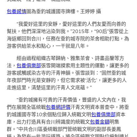
包養感情
圖為垂釣城護國寺牌樓。王婷婷 攝
“我愛好這里的安靜，愛好這里的人們友愛而向善的
幫扶，他們深深地沾染到我。”2015年，“90后”張雪從上
海返鄉回到合川，任務在垂釣城寺院的茶舍相助打點，為
游客供給茶水和點心，一干就是八年。
經由過程組織古琴歸納、雅集茶會、詩畫品鑒等方
法，
包養俱樂部
張雪開端摸索用主題性的運動，讓更多的
游客感觸感染古寺的汗青神韻。張雪談到：“固然垂釣城
年夜部門時光是安靜的，但它需求被‘活化’，讓更多的人
走進這里，清楚這里的汗青人文底蘊。”
“垂釣城擁有可貴的汗青價值，豐盛的人文內在，我
們在展開全區統戰
包養網評價
汗青文明資本普查中，將垂
釣城護國寺等10余個點位歸入統戰文明
包養俱樂部
資本
庫，出力打造具有合川辨識度的統戰文
包養金額
明集
群。”中共合川區委統戰部門管統戰文明的副部長姜鳳
稱，為發布一批游玩道路，將全區統戰文明點位編制連片