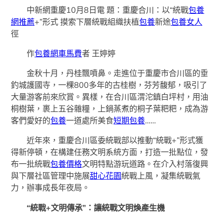
中新網重慶10月8日電 題：重慶合川：以“統戰
包養
網推薦
+”形式 摸索下層統戰組織扶植
包養
新途
包養女人
徑
作
包養網車馬費
者 王婷婷
金秋十月，丹桂飄噴鼻。走進位于重慶市合川區的垂
釣城護國寺，一棵800多年的古桂樹，芬芳馥郁，吸引了
大量游客前來欣賞。異樣，在合川區渭沱鎮白坪村，用油
桐樹葉，裹上五谷雜糧，上鍋蒸煮的桐子葉粑粑，成為游
客們愛好的
包養
一道處所美食
短期包養
……
近年來，重慶合川區委統戰部以推動“統戰+”形式獲
得新停頓，在構建任務文明系統方面，打造一批點位，發
布一批統戰
包養價格
文明特點游玩道路。在介入村落復興
與下層社區管理中施展
甜心花園
統戰上風，凝集統戰氣
力，辦事成長年夜局。
“統戰+文明傳承”：讓統戰文明煥產生機