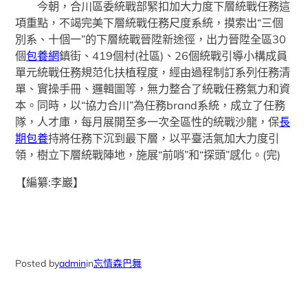
今朝，合川區委統戰部緊扣加大力度下層統戰任務這
項重點，不竭完美下層統戰任務尺度系統，摸索出“三個
別系、十個一”的下層統戰晉陞新途徑，出力晉陞全區30
個
包養網
鎮街、419個村(社區)、26個統戰引導小構成員
單元統戰任務規范化扶植程度，經由過程制訂系列任務清
單、實操手冊、邏輯圖等，無力整合了統戰任務氣力和資
本。同時，以“協力合川”為任務brand系統，成立了任務
隊，人才庫，每月展開至多一次全區性的統戰沙龍，保
長
期包養
持將任務下沉到最下層，以平臺活氣加大力度引
領，樹立下層統戰陣地，施展“前哨”和“探頭”感化。(完)
【編纂:李巖】
Posted by
admin
in
忘情森巴舞