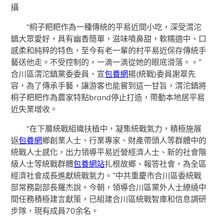
攝
“桐子粑粑作為一種傳統的平易近間小吃，深受渭沱
鎮大眾愛好，具有幽香簡單，滋味噴鼻甜，軟糯適中、口
感柔和純粹的特色，至今有老一輩的村平易近保存傳統手
藝送他走。不受控制的，一滴一滴從她的眼底滑落。。”
合川區渭沱鎮黨委委員、宣
包養網
揚(統戰)委員謝翠先
容，為了傳承手藝，讓游客也能嘗到這一甘旨，渭沱鎮將
桐子粑粑作為農家特點brand停止打造，帶動本地居平易
近失業增收。
“在下層統戰組織扶植中，凝集統戰氣力，積極施展
返
包養網
鄉創業人士、行業專家、財產帶頭人等群體中的
統戰人士感化，出力領導平易近營經濟人士、新的社會階
級人士等統戰群體
包養網站
扎根故鄉、報答社會，為全區
經濟社會成長進獻統戰氣力。”中共重慶市合川區委統戰
部常務副部長羅杰說。今朝，領導合川區黨外人士繚繞中
間任務積極建言獻策，已組建合川區統戰智庫和信息調研
步隊，現有成員70余名。