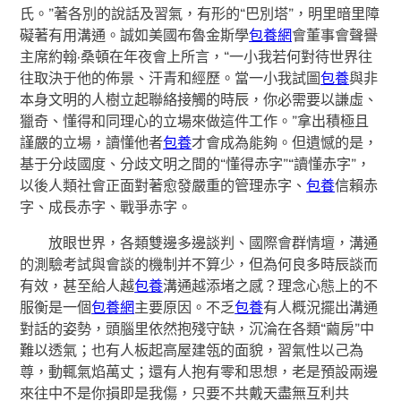
氏。”著各別的說話及習氣，有形的“巴別塔”，明里暗里障
礙著有用溝通。誠如美國布魯金斯學
包養網
會董事會聲譽
主席約翰·桑頓在年夜會上所言，“一小我若何對待世界往
往取決于他的佈景、汗青和經歷。當一小我試圖
包養
與非
本身文明的人樹立起聯絡接觸的時辰，你必需要以謙虛、
獵奇、懂得和同理心的立場來做這件工作。”拿出積極且
謹嚴的立場，讀懂他者
包養
才會成為能夠。但遺憾的是，
基于分歧國度、分歧文明之間的“懂得赤字”“讀懂赤字”，
以後人類社會正面對著愈發嚴重的管理赤字、
包養
信賴赤
字、成長赤字、戰爭赤字。
放眼世界，各類雙邊多邊談判、國際會群情壇，溝通
的測驗考試與會談的機制并不算少，但為何良多時辰談而
有效，甚至給人越
包養
溝通越添堵之感？理念心態上的不
服衡是一個
包養網
主要原因。不乏
包養
有人概況擺出溝通
對話的姿勢，頭腦里依然抱殘守缺，沉淪在各類“繭房”中
難以透氣；也有人板起高屋建瓴的面貌，習氣性以己為
尊，動輒氣焰萬丈；還有人抱有零和思想，老是預設兩邊
來往中不是你損即是我傷，只要不共戴天盡無互利共