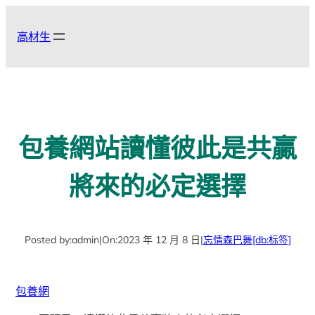
跳
至
高材生
主
要
內
容
包養網站讀懂彼此是共贏
將來的必定選擇
Posted by:
admin
|
On:
2023 年 12 月 8 日
|
忘情森巴舞
[db:标签]
包養網