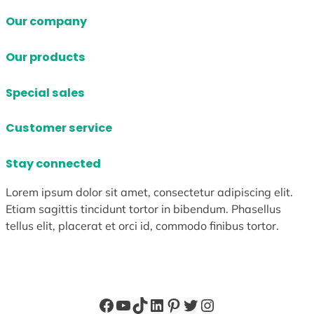
Our company
Our products
Special sales
Customer service
Stay connected
Lorem ipsum dolor sit amet, consectetur adipiscing elit.
Etiam sagittis tincidunt tortor in bibendum. Phasellus
tellus elit, placerat et orci id, commodo finibus tortor.
Facebook
YouTube
TikTok
LinkedIn
Pinterest
X
Instagram