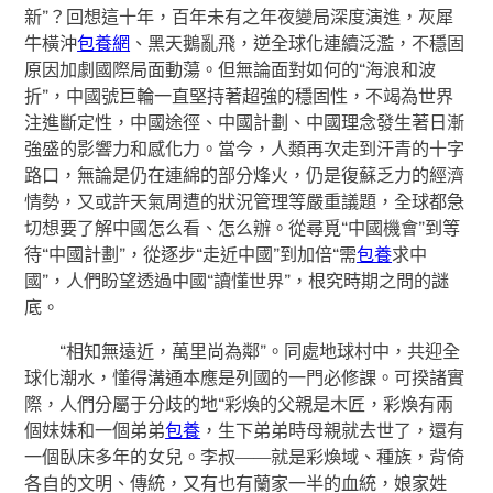
新”？回想這十年，百年未有之年夜變局深度演進，灰犀
牛橫沖
包養網
、黑天鵝亂飛，逆全球化連續泛濫，不穩固
原因加劇國際局面動蕩。但無論面對如何的“海浪和波
折”，中國號巨輪一直堅持著超強的穩固性，不竭為世界
注進斷定性，中國途徑、中國計劃、中國理念發生著日漸
強盛的影響力和感化力。當今，人類再次走到汗青的十字
路口，無論是仍在連綿的部分烽火，仍是復蘇乏力的經濟
情勢，又或許天氣周遭的狀況管理等嚴重議題，全球都急
切想要了解中國怎么看、怎么辦。從尋覓“中國機會”到等
待“中國計劃”，從逐步“走近中國”到加倍“需
包養
求中
國”，人們盼望透過中國“讀懂世界”，根究時期之問的謎
底。
“相知無遠近，萬里尚為鄰”。同處地球村中，共迎全
球化潮水，懂得溝通本應是列國的一門必修課。可揆諸實
際，人們分屬于分歧的地“彩煥的父親是木匠，彩煥有兩
個妹妹和一個弟弟
包養
，生下弟弟時母親就去世了，還有
一個臥床多年的女兒。李叔——就是彩煥域、種族，背倚
各自的文明、傳統，又有也有蘭家一半的血統，娘家姓