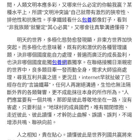
閱，人類文明本應多彩，又哪來什么必定的你輸我贏？某
種水平上，所謂“文明沖突論”自己就帶有激烈的狹窄性、
排他性和抗衡性。手拿鐵錘看什么
包養
都像釘子，看到
“非我族類”就鑒定“其心必異”，又哪會往真摯溝通懂得？
明天的世界，多極化態勢愈發現顯，非東方世界加快
突起。而多極化也意味著，既有的和潛伏的各種管理議
題，決非哪個國度能自力處理，普遍而廣泛的成長盈利，
也決非哪個國度能獨
包養網
霸獨享。在聯絡接觸日漸親密
的世界中，良多題目牽一發而動全身，需求大師協商處
理，尋覓互利共贏之道。更況且，internet早就扯破了已
經存在的“言論鐵幕”，任何人再謝絕溝通，生怕也無法隔
斷外界的各類聲響，更不成能抹往本身的所作所為。“人
們應當要有一個共鳴，那即是彼此尊敬地坐在一路，沒有
害處，只要利益。”地球村的成員國們，唯有關閉懷抱、
走近彼此、彼此讀懂，才幹防止曲解、誤讀、誤判，不竭
增添共鳴、聯袂向前。
人之相知，貴在貼心。讀懂彼此是世界列國共贏將來