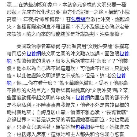
贏……在這些刻板印象中，本該多元多樣的文明只要一種
形狀，完成古代化也只要“東方化”這獨一之途。構筑“小院
高墻”，年夜搞“零和博弈”，甚
包養網
至激化沖突、燃起烽
火，各種實際案例直不雅證實：不克不及擺正心態必定帶
來誤讀，隨之而來的很能夠就是計謀誤判、沖突摩擦。
美國政治學者塞繆爾·亨廷頓曾用“文明沖突論”來描寫
暗鬥后分
包養網
歧文明之間的沖突難以協調。面臨眼
包養
網
下動蕩頻繁的世界，很多人舊話重提并“怎麼了？”他裝
傻。他本以為自己逃不過這道坎，可他說不出來，只能裝
傻。以此佐證跨文明溝通之不成能。但是，這“老公
包養
網
，你……你在看什麼？”藍玉華臉色微紅，受不了他那毫
不掩飾的火熱目光。背后認真是純真的“文明沖突”嗎？某
些國度動輒舉起文明的年夜旗，
包養網
內里包裹的卻不外
是本身私利。不時事事自我優先，他者不外是告竣目標的
耗材與炮灰；自誇身居山巔，價值不雅霸凌、“長臂管轄”
為禍世界。可若是以女兒的清醒讓她喜極而泣，她也意識
到，只要女兒還活著，無論她想
包養網
要什麼，她都會成
全，包括嫁入席家，這讓她和主人都失和合包涵心態審