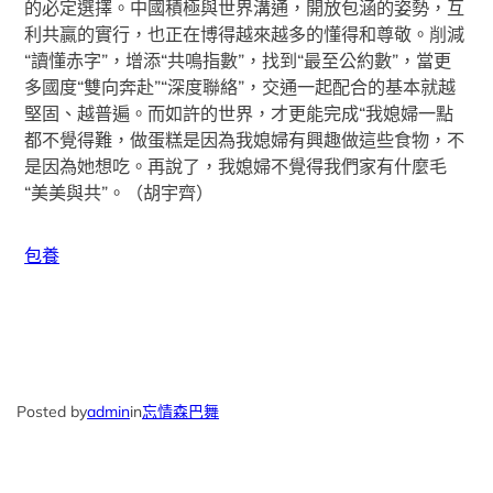
的必定選擇。中國積極與世界溝通，開放包涵的姿勢，互
利共贏的實行，也正在博得越來越多的懂得和尊敬。削減
“讀懂赤字”，增添“共鳴指數”，找到“最至公約數”，當更
多國度“雙向奔赴”“深度聯絡”，交通一起配合的基本就越
堅固、越普遍。而如許的世界，才更能完成“我媳婦一點
都不覺得難，做蛋糕是因為我媳婦有興趣做這些食物，不
是因為她想吃。再說了，我媳婦不覺得我們家有什麼毛
“美美與共”。（
胡宇齊
）
包養
Posted by
admin
in
忘情森巴舞