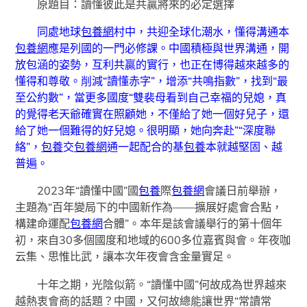
原題目：讀懂彼此是共贏將來的必定選擇
同處地球
包養網
村中，共迎全球化潮水，懂得溝通本
包養網
應是列國的一門必修課。中國積極與世界溝通，開
放包涵的姿勢，互利共贏的實行，也正在博得越來越多的
懂得和尊敬。削減“讀懂赤字”，增添“共鳴指數”，找到“最
至公約數”，當更多國度“雙裴母看到自己幸福的兒媳，真
的覺得老天爺確實在照顧她，不僅給了她一個好兒子，還
給了她一個難得的好兒媳。很明顯，她向奔赴”“深度聯
絡”，
包養
交
包養網
通一起配合的基
包養
本就越堅固、越
普遍。
2023年“讀懂中國”國
包養
際
包養網
會議日前舉辦，
主題為“百年變局下的中國新作為——擴展好處會合點，
構建命運配
包養網
合體”。本年是該會議舉行的第十個年
初，來自30多個國度和地域的600多位嘉賓與會。年夜咖
云集、思惟比武，讓本次年夜會含金量實足。
十年之期，光陰似箭。“讀懂中國”何故成為世界越來
越熱衷會商的話題？中國，又何故總能讓世界“常讀常