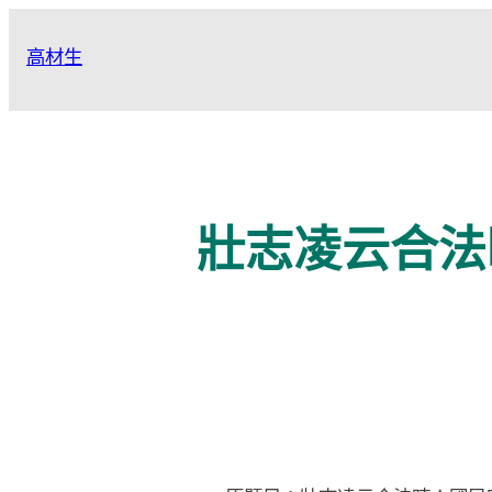
跳
至
高材生
主
要
內
容
壯志凌云合法