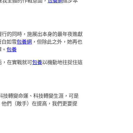
達我全體的作戰意圖，
包養網
進步本
履行的同時，施展出本身的最年夜進獻
蒼白如雪
包養網
，但除此之外，她再也
擇。
包養
后，在實戰就可
包養
以機動地往捉住這
科技轉變命運、科技轉變生涯，可是
，他們（敵手）在提高，我們更要提