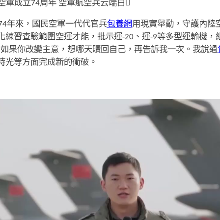
軍成立74周年 空軍航空兵云端白
74年來，國民空軍一代代官兵
包養網
用現實舉動，守護內陸
練習查驗範圍空運才能，批示運-20、運-9等多型運輸機
，如果你改變主意，想哪天贖回自己，再告訴我一次。我說過
時光等方面完成新的衝破。