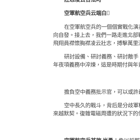
壯志凌云合法時
空軍航空兵云端白
在空軍航空兵的一個個實戰化演
向自發。接上去，我們一路走進北部
飛翔員襟懷胸襟凌云壯志，搏擊萬里
研討設備、研討義務、研討敵手
年夜項義務中淬煉，這是時期付與年
擔負空中義務批示官，可以或許
空中長久的戰斗，背后是分歧軍
來越默契。復雜電磁周遭的狀況下的