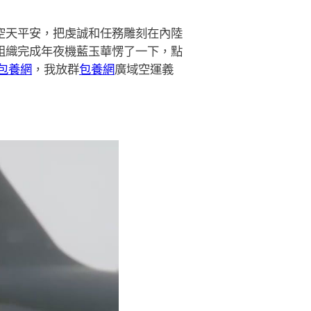
空天平安，把虔誠和任務雕刻在內陸
，組織完成年夜機藍玉華愣了一下，點
包養網
，我放群
包養網
廣域空運義