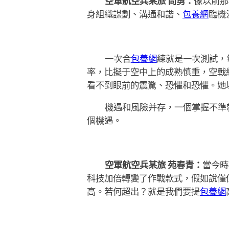
空軍航空兵某旅 尚勇：
像以前那
身組織謀劃、溝通和諧、
包養網
臨機
一次合
包養網
練就是一次測試，
率，比擬于空中上的成熟慎重，空戰
看不到眼前的震驚、恐懼和恐懼。她
機遇和風險并存，一個掌握不準
個機遇。
空軍航空兵某旅 苑春青：
當今時
科技加倍轉變了作戰款式，假如說僅
高。若何超出？就是我們要提
包養網