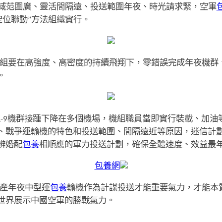
域范圍廣、靈活間隔遠、投送範圍年夜、時光請求緊，空軍
、空位聯動”方法組織實行。
組要在高強度、高密度的持續飛翔下，零錯誤完成年夜機群
。
運-9機群接踵下降在多個機場，機組職員當即實行裝載、加
戰爭運輸機的特色和投送範圍、間隔遠近等原因，迷信計劃，
辨婚配
包養
相順應的軍力投送計劃，確保全體速度、效益最
包養網
產年夜中型運
包養
輸機作為計謀投送才能重要氣力，才能本
世界展示中國空軍的勝戰氣力。