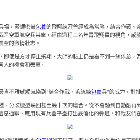
兵場，緊鑼密鼓
包養
的飛翔練習曾經成為常態，結合作戰、
戰區空軍航空兵某旅，經由過程三名年青飛翔員的視角，感
漫空的激情壯志。
，即使是方才停止飛翔，大師的臉上仍是看不到一絲倦怠，
青人的機會和舞臺。
最直不雅感觸感染到“結合作戰、系統練
包養
兵”的威力，對
種、分歧機型幾回甚至幾十次的磨合。從不會融到自動融再
信息通聯、應用現有兵器平臺打出最優化的彈道，和戰友們