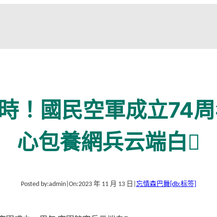
時！國民空軍成立74周
心包養網兵云端白
Posted by:
admin
|
On:
2023 年 11 月 13 日
|
忘情森巴舞
[db:标签]