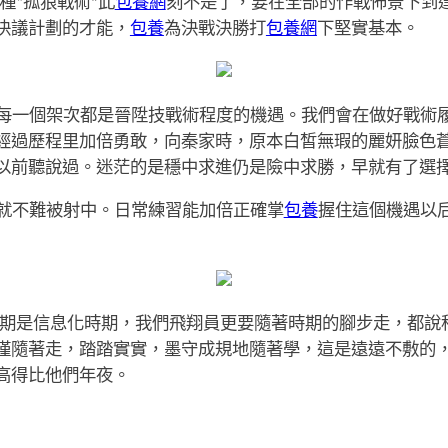
種“孤狼戰術”此
包養網
刻不是了，要在全部的作戰佈景下到
決議計劃的才能，
包養
為決戰決勝打
包養網
下堅實基本。
每一個架次都是晉陞技戰術程度的機遇。我們會在做好戰術
經過歷程里加倍勇敢，向秦家時，原本白皙無瑕的麗妍臉色
以前聽說過。迷茫的是穩中求進仍是險中求勝，早就有了選
就不難被射中。日常練習能加倍正確掌
包養
握住這個機遇以
期是信息化時期，我們飛翔員更要隨著時期的腳步走，都說
僅隨著走，踏踏實實，墨守成規地隨著學，這是遠遠不敷的
高得比他們年夜。