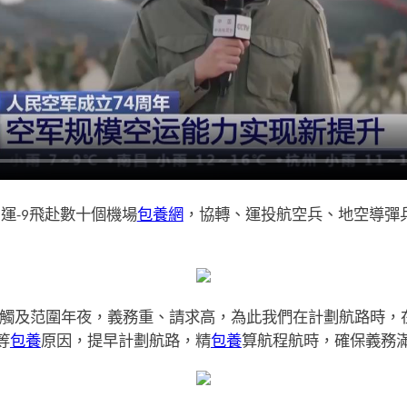
運-9飛赴數十個機場
包養網
，協轉、運投航空兵、地空導彈
觸及范圍年夜，義務重、請求高，為此我們在計劃航路時，
等
包養
原因，提早計劃航路，精
包養
算航程航時，確保義務