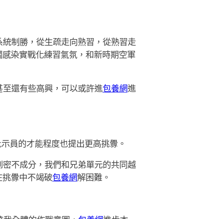
系統制勝，從生疏走向熟習，從熟習走
觸感染實戰化練習氣氛，和新時期空軍
甚至還有些高興，可以或許進
包養網
進
批示員的才能程度也提出更高挑釁。
到密不成分，我們和兄弟單元的共同越
在挑釁中不竭破
包養網
解困難。