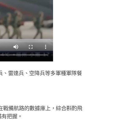
兵、雷達兵、空降兵等多軍種軍隊餐
在戰備航路的數據庫上，綜合斟酌飛
滿有把握。