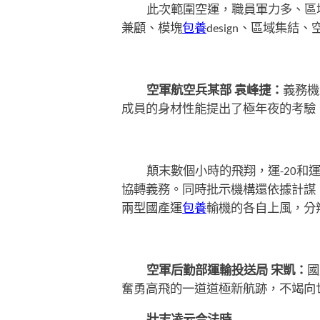
此次範圍空運，職員軍力多、區
兼顧、模塊
包養
design、區域集結
空軍航空兵某部 袁峰捷：
義務機
成員的身材性能提出了極年夜的考驗
顛末數個小時的飛翔，運-20和
協轉義務。同時批示機構還依據計謀、
兩型國產運
包養
輸機的各自上風，分
空軍后勤部運輸投送局 宋凱：
國
奮勇高飛的一道道極新航跡，不竭向