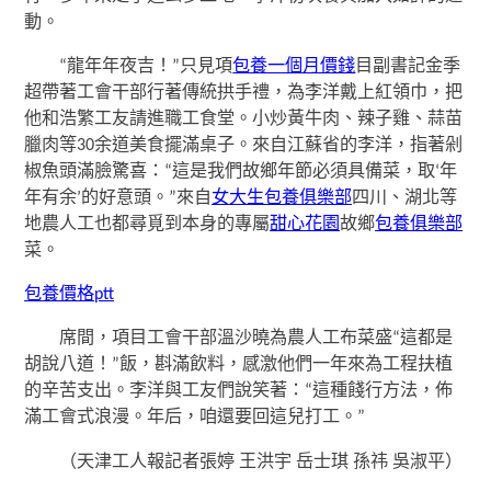
動。
“龍年年夜吉！”只見項
包養一個月價錢
目副書記金季
超帶著工會干部行著傳統拱手禮，為李洋戴上紅領巾，把
他和浩繁工友請進職工食堂。小炒黃牛肉、辣子雞、蒜苗
臘肉等30余道美食擺滿桌子。來自江蘇省的李洋，指著剁
椒魚頭滿臉驚喜：“這是我們故鄉年節必須具備菜，取‘年
年有余’的好意頭。”來自
女大生包養俱樂部
四川、湖北等
地農人工也都尋覓到本身的專屬
甜心花園
故鄉
包養俱樂部
菜。
包養價格ptt
席間，項目工會干部溫沙曉為農人工布菜盛“這都是
胡說八道！”飯，斟滿飲料，感激他們一年來為工程扶植
的辛苦支出。李洋與工友們說笑著：“這種餞行方法，佈
滿工會式浪漫。年后，咱還要回這兒打工。”
（天津工人報記者張婷 王洪宇 岳士琪 孫祎 吳淑平
）