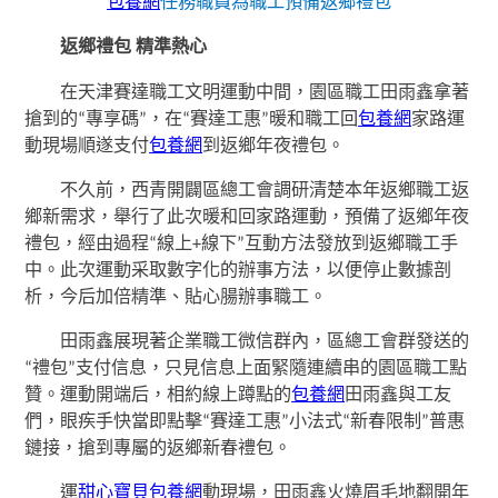
包養網
任務職員為職工預備返鄉禮包
返鄉禮包 精準熱心
在天津賽達職工文明運動中間，園區職工田雨鑫拿著
搶到的“專享碼”，在“賽達工惠”暖和職工回
包養網
家路運
動現場順遂支付
包養網
到返鄉年夜禮包。
不久前，西青開闢區總工會調研清楚本年返鄉職工返
鄉新需求，舉行了此次暖和回家路運動，預備了返鄉年夜
禮包，經由過程“線上+線下”互動方法發放到返鄉職工手
中。此次運動采取數字化的辦事方法，以便停止數據剖
析，今后加倍精準、貼心腸辦事職工。
田雨鑫展現著企業職工微信群內，區總工會群發送的
“禮包”支付信息，只見信息上面緊隨連續串的園區職工點
贊。運動開端后，相約線上蹲點的
包養網
田雨鑫與工友
們，眼疾手快當即點擊“賽達工惠”小法式“新春限制”普惠
鏈接，搶到專屬的返鄉新春禮包。
運
甜心寶貝包養網
動現場，田雨鑫火燒眉毛地翻開年