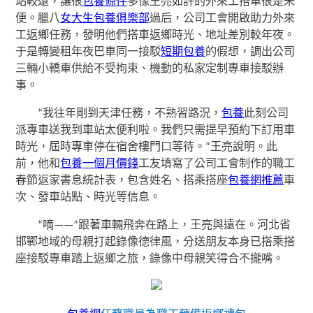
站較遠，讓很
包養條件
多像王亮如許的外來工搭車很是未
便。臘八
女大生包養俱樂部
過后，公司工會開啟助力外來
工返鄉任務，發明他們搭車返鄉時光、地址差別較年夜。
于是轉變租年夜巴車同一接駁
短期包養
的假想，調出公司
三輛小轎車供給不受拘束、機動的私家定制專車接駁辦
事。
“我往年剛到天津任務，不熟習路況，
包養
此刻公司
派專車送我到車站太便利啦。我們只需提早預約下訂用車
時光，屆時專車停在宿舍樓門口等待。”王亮說明。此
前，他和
包養一個月價錢
工友填寫了公司工會制作的職工
春節返家書息統計表，包含姓名、搭乘搭座
包養網推薦
車
次、發車站點、時光等信息。
“嘀——”跟著車輛飛奔在路上，王亮與遠在。河北省
邯鄲地域的母親打起錄像德律風，分送朋友本身已搭乘搭
座接駁專車踏上返鄉之旅，錄像中母親笑得合不攏嘴。