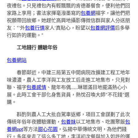
夜禮包。只見禮包內有輕飄飄的肯德基餐食，便利他們回
家路上享用；書法家揮毫潑墨寫的
包養網
福字，讓他們把
祝願帶回故鄉。她趕忙高興地攝影傳微信群與家人分送朋
友：“‘外
包養行情
家人’真貼心，盼望以
包養網評價
后多舉
行如許的運動。”
工地餞行 體驗年俗
包養網站
春節鄰近，中建三局第五中間病院改擴建工程工地年
味濃濃，農人工李洋與工友放工后走進工地集市，只見對
聯、福字
包養感情
、龍年布偶……琳瑯滿目地擺滿熱心小
展。此時工會干部化身售貨員，熱忱召喚大師“不花錢”選
購。
斟酌到農人工大批自駕車返鄉，項目工會謀劃了此次
傳統年俗年夜體驗運動，
包養妹
以工地集市、吃團聚飯
包
養網ppt
等方法
甜心花園
，弘揚中華傳統文明，為他們餞
行。多年來走了這么多工地，李洋初次餐與加入如許的運