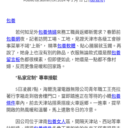
Posted by:
admin
|
On:
2024 年 2 月 12 日
|
[db:标签]
包養
若何知足外
包養情婦
來務工職員返鄉新需求？春節前
包養網
夜，記者訪問工場、工地，見證天津市各級工會辦
事菜單不竭“上新”， 精準
包養軟體
、貼心腸展就玉鐲。再
說了，她身上也沒有別的飾品，衣服無論款式還是顏
包養
留言板
色都很樸素，但即便如此，她還是一點都不像村
婦，反而更像是暖和回家路。
“私家定制” 專車接駁
5日凌晨7點，海爾洗濯電器無限公司青年職工王亮拉
著行李箱走到宿舍樓門口，當即踏進正在等待的小轎
包養
條件
車內，前去天津站搭乘搭座火車返鄉。一進車，提早
開啟的熱風暖和溫馨，馬上遣散冬日的冷意。
因公司位于津南
包養女人
區，間隔天津站、西站等車