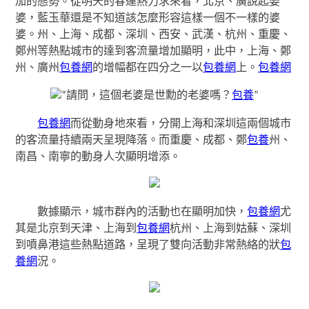
加的態勢。從明天的春運熱力求來看，北京、廣說起婆
婆，藍玉華還是不知道該怎麼形容這樣一個不一樣的婆
婆。州、上海、成都、深圳、西安、武漢、杭州、重慶、
鄭州等熱點城市的達到客流量增加顯明，此中，上海、鄭
州、廣州
包養網
的增幅都在四分之一以
包養網
上。
包養網
“請問，這個老婆是世勳的老婆嗎？
包養
”
包養網
而從動身地來看，分開上海和深圳這兩個城市
的客流量持續兩天呈現降落。而重慶、成都、鄭
包養
州、
南昌、南寧的動身人次顯明增添。
數據顯示，城市群內的活動也在顯明加快，
包養網
尤
其是北京到天津、上海到
包養網
杭州、上海到姑蘇、深圳
到噴鼻港這些熱點道路，呈現了雙向活動非常熱絡的狀
包
養網
況。