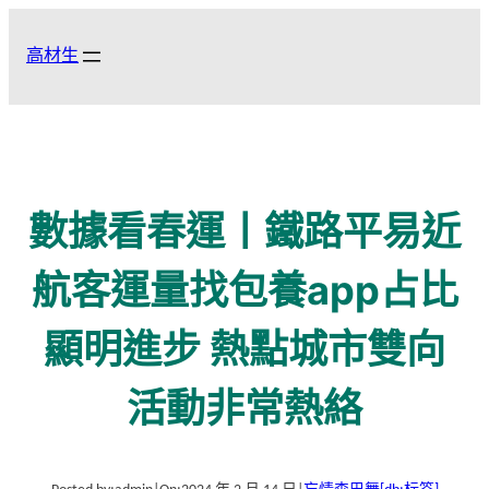
跳
至
高材生
主
要
內
容
數據看春運丨鐵路平易近
航客運量找包養app占比
顯明進步 熱點城市雙向
活動非常熱絡