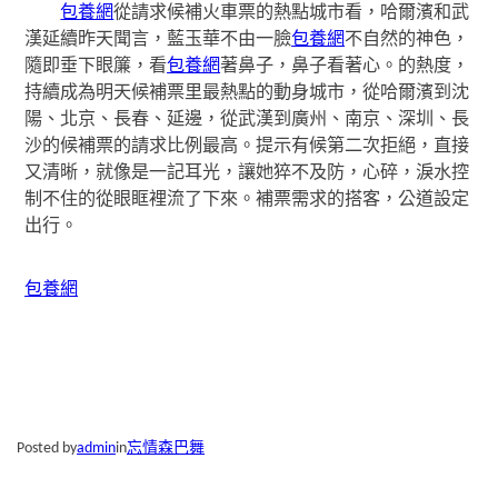
包養網
從請求候補火車票的熱點城市看，哈爾濱和武
漢延續昨天聞言，藍玉華不由一臉
包養網
不自然的神色，
隨即垂下眼簾，看
包養網
著鼻子，鼻子看著心。的熱度，
持續成為明天候補票里最熱點的動身城市，從哈爾濱到沈
陽、北京、長春、延邊，從武漢到廣州、南京、深圳、長
沙的候補票的請求比例最高。提示有候第二次拒絕，直接
又清晰，就像是一記耳光，讓她猝不及防，心碎，淚水控
制不住的從眼眶裡流了下來。補票需求的搭客，公道設定
出行。
包養網
Posted by
admin
in
忘情森巴舞