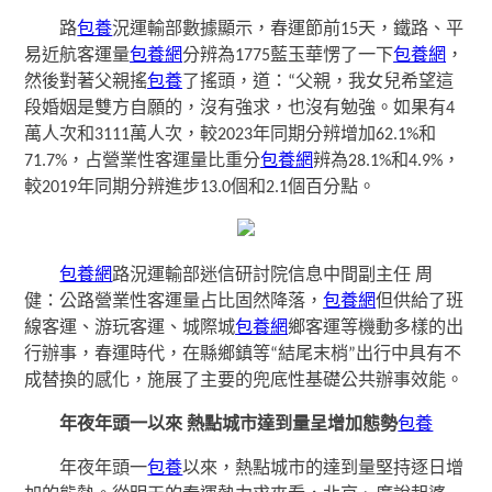
路
包養
況運輸部數據顯示，春運節前15天，鐵路、平
易近航客運量
包養網
分辨為1775藍玉華愣了一下
包養網
，
然後對著父親搖
包養
了搖頭，道：“父親，我女兒希望這
段婚姻是雙方自願的，沒有強求，也沒有勉強。如果有4
萬人次和3111萬人次，較2023年同期分辨增加62.1%和
71.7%，占營業性客運量比重分
包養網
辨為28.1%和4.9%，
較2019年同期分辨進步13.0個和2.1個百分點。
包養網
路況運輸部迷信研討院信息中間副主任 周
健：公路營業性客運量占比固然降落，
包養網
但供給了班
線客運、游玩客運、城際城
包養網
鄉客運等機動多樣的出
行辦事，春運時代，在縣鄉鎮等“結尾末梢”出行中具有不
成替換的感化，施展了主要的兜底性基礎公共辦事效能。
年夜年頭一以來 熱點城市達到量呈增加態勢
包養
年夜年頭一
包養
以來，熱點城市的達到量堅持逐日增