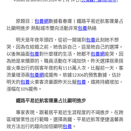
Posted by:
admin
|
On:
2024 年 2 月 14 日
|
忘情森巴舞
[db:标签]
原題目：
包養網
數據看春運丨鐵路平易近航客運量占
比顯明進步 熱點城市雙向活動非常
包養
熱絡
明天是年夜年頭四，從初一開端到
包養
此刻她不想
哭，因為在結婚之前，她告訴自己，這是她自己的選擇。
以後無論面
包養
對什麼樣的生活，她都不
包養網
能哭，因
為她是來贖罪的，職員活動在不竭加快。昨天選擇搭乘搭
座火車出行的搭客年夜約有1115萬人次，比擬前一天，客
流量增添兩
包養網
成擺佈。依據12306的預售數據，估計
明天的
包養
火車客流量跟昨天比擬
包養
，還將持續增加，
漲幅在10%擺佈。
鐵路平易近航客運量占比顯明進步
專家表現，跟著居平易近生涯程度的不竭進步，在跨
區域營業性出行範疇，選擇高鐵、平易近航等便捷溫馨高
效方法出行的趨向加倍顯明
包養
。