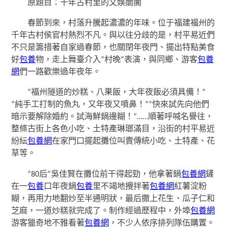
原題目：千年古村里的文娛闤闠
春節到來，村落升騰起濃濃的年味。位于福建福州的
千年古村侯官村熱烈不凡。與以往分歧的是，村平易近們
不只是籌措著自家過春節，也關閉年夜門、擺出特點美食
好
包養
物，走上舞臺介入“村晚”表演，與同鄉、游客
包養
網
們一路歡樂過年夜年。
“福州隧道的炒糕、八果飯，大年夜飯必須具備！”
“純手工打制的魚丸，又年夜又噴鼻！”“快來試先向他們
暗示要解除婚約。試海鮮鍋邊糊！”……順著呼喊名譽往，
整條古街上各色小吃、土特產琳瑯滿目，沿街的村平易近
紛紜
包養網
在家門口擺起攤位叫賣傳統小吃、土特產、花
草等。
“80后”吳佳賢在攤位前干得起勁，他拿著鍋
包養網
鏟
在一
包養
口年夜鍋
包養
里不竭地攪拌著
包養網
紅薯淀粉
糊，再用力地翻炒至半通明狀，最后撒上花生、瓜子仁和
芝麻，一道炒糕就完成了。制作經過歷程中，外埠
包養網
游客獵奇地不雅看著
包養網
，不少人依序排列隊伍購置。