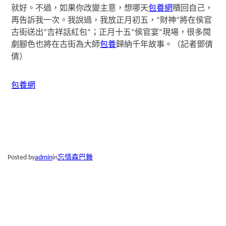
就好。不過，如果你改變主意，想哪天
包養網
贖回自己，
再告訴我一次。我說過，我放正月初五，“財神”將在侯官
古街送出“吉祥話紅包”；正月十五“侯官宴”現場，很多閩
劇腳色也將在古街為大師
包養
歸納千年故事。（記者鄧倩
倩）
包養網
Posted by
admin
in
忘情森巴舞