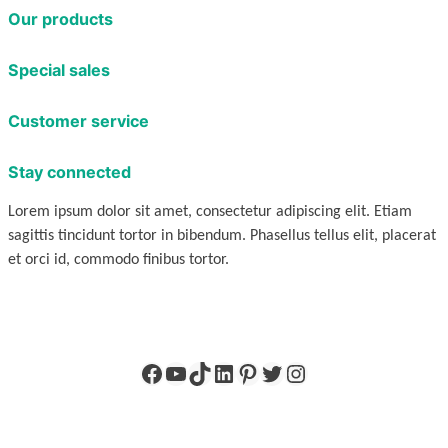
Our products
Special sales
Customer service
Stay connected
Lorem ipsum dolor sit amet, consectetur adipiscing elit. Etiam
sagittis tincidunt tortor in bibendum. Phasellus tellus elit, placerat
et orci id, commodo finibus tortor.
Facebook
YouTube
TikTok
LinkedIn
Pinterest
X
Instagram