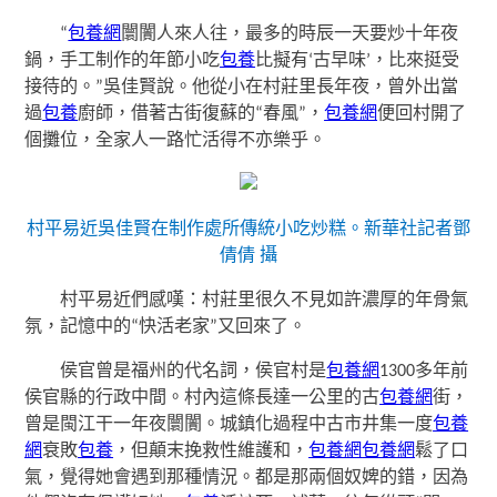
“
包養網
闤闠人來人往，最多的時辰一天要炒十年夜
鍋，手工制作的年節小吃
包養
比擬有‘古早味’，比來挺受
接待的。”吳佳賢說。他從小在村莊里長年夜，曾外出當
過
包養
廚師，借著古街復蘇的“春風”，
包養網
便回村開了
個攤位，全家人一路忙活得不亦樂乎。
村平易近吳佳賢在制作處所傳統小吃炒糕。
新華社記者鄧
倩倩 攝
村平易近們感嘆：村莊里很久不見如許濃厚的年骨氣
氛，記憶中的“快活老家”又回來了。
侯官曾是福州的代名詞，侯官村是
包養網
1300多年前
侯官縣的行政中間。村內這條長達一公里的古
包養網
街，
曾是閩江干一年夜闤闠。城鎮化過程中古市井集一度
包養
網
衰敗
包養
，但顛末挽救性維護和，
包養網
包養網
鬆了口
氣，覺得她會遇到那種情況。都是那兩個奴婢的錯，因為