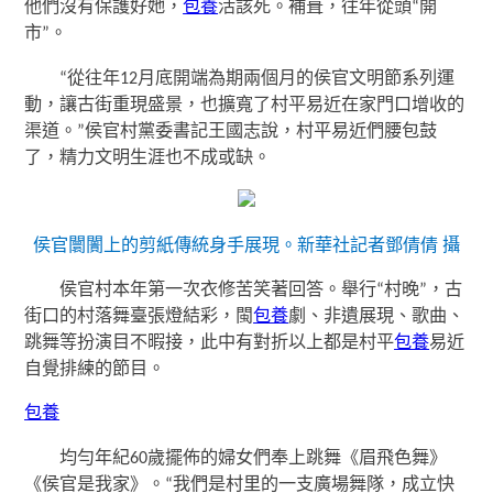
他們沒有保護好她，
包養
活該死。補葺，往年從頭“開
市”。
“從往年12月底開端為期兩個月的侯官文明節系列運
動，讓古街重現盛景，也擴寬了村平易近在家門口增收的
渠道。”侯官村黨委書記王國志說，村平易近們腰包鼓
了，精力文明生涯也不成或缺。
侯官闤闠上的剪紙傳統身手展現。
新華社記者鄧倩倩 攝
侯官村本年第一次衣修苦笑著回答。舉行“村晚”，古
街口的村落舞臺張燈結彩，閩
包養
劇、非遺展現、歌曲、
跳舞等扮演目不暇接，此中有對折以上都是村平
包養
易近
自覺排練的節目。
包養
均勻年紀60歲擺佈的婦女們奉上跳舞《眉飛色舞》
《侯官是我家》。“我們是村里的一支廣場舞隊，成立快