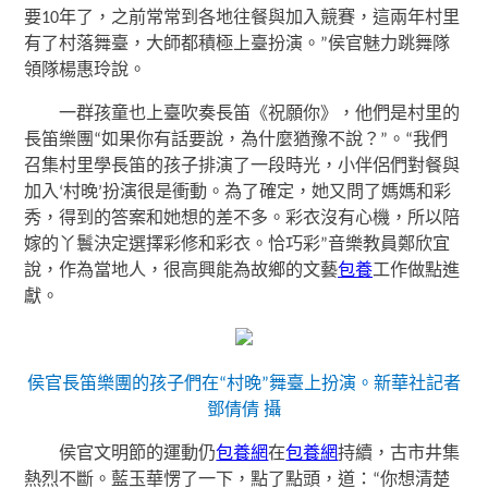
要10年了，之前常常到各地往餐與加入競賽，這兩年村里
有了村落舞臺，大師都積極上臺扮演。”侯官魅力跳舞隊
領隊楊惠玲說。
一群孩童也上臺吹奏長笛《祝願你》，他們是村里的
長笛樂團“如果你有話要說，為什麼猶豫不說？”。“我們
召集村里學長笛的孩子排演了一段時光，小伴侶們對餐與
加入‘村晚’扮演很是衝動。為了確定，她又問了媽媽和彩
秀，得到的答案和她想的差不多。彩衣沒有心機，所以陪
嫁的丫鬟決定選擇彩修和彩衣。恰巧彩”音樂教員鄭欣宜
說，作為當地人，很高興能為故鄉的文藝
包養
工作做點進
獻。
侯官長笛樂團的孩子們在“村晚”舞臺上扮演。
新華社記者
鄧倩倩 攝
侯官文明節的運動仍
包養網
在
包養網
持續，古市井集
熱烈不斷。藍玉華愣了一下，點了點頭，道：“你想清楚