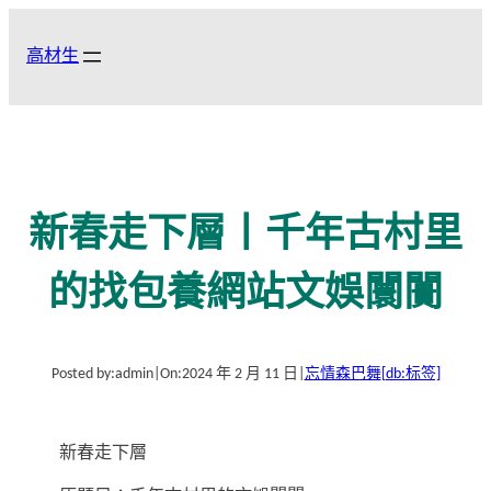
跳
至
高材生
主
要
內
容
新春走下層丨千年古村里
的找包養網站文娛闤闠
Posted by:
admin
|
On:
2024 年 2 月 11 日
|
忘情森巴舞
[db:标签]
新春走下層