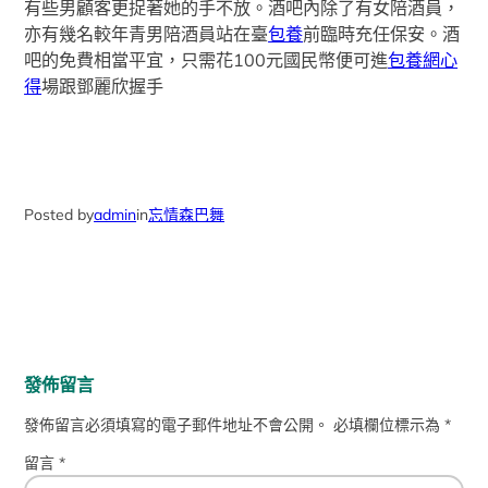
有些男顧客更捉著她的手不放。酒吧內除了有女陪酒員，
亦有幾名較年青男陪酒員站在臺
包養
前臨時充任保安。酒
吧的免費相當平宜，只需花100元國民幣便可進
包養網心
得
場跟鄧麗欣握手
Posted by
admin
in
忘情森巴舞
發佈留言
發佈留言必須填寫的電子郵件地址不會公開。
必填欄位標示為
*
留言
*