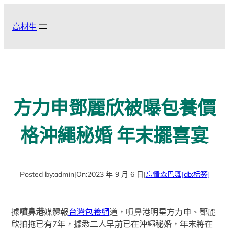
跳
至
高材生
主
要
內
容
方力申鄧麗欣被曝包養價
格沖繩秘婚 年末擺喜宴
Posted by:
admin
|
On:
2023 年 9 月 6 日
|
忘情森巴舞
[db:标签]
據
噴鼻港
媒體報
台灣包養網
道，噴鼻港明星方力申、鄧麗
欣拍拖已有7年，據悉二人早前已在沖繩秘婚，年末將在