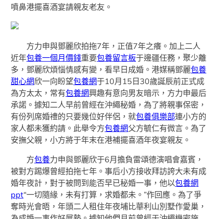
噴鼻港擺喜酒宴請親友老友。
方力申與鄧麗欣拍拖7年，正值7年之癢。加上二人
近年
包養一個月價錢
重要
包養留言板
于邊疆任務，聚少離
多，鄧麗欣煩惱情感有變，看早日成婚。港媒稱鄧麗
包養
甜心網
欣一向盼望
包養網
于10月15日30歲誕辰前正式成
為方太太，常有
包養網
興趣有意向男友暗示，方力申最后
承諾。據知二人早前曾經在沖繩秘婚，為了將親事保密，
有份列席婚禮的只要幾位好伴侶，就
包養俱樂部
連小方的
家人都未獲約請。此舉令方
包養網
父方毓仁有微言。為了
安撫父親，小方將于年末在港補擺喜酒年夜宴親友。
方
包養
力申與鄧麗欣于6月擔負雷頌德演唱會嘉賓，
被對方踢爆曾經拍拖七年。事后小方接收拜訪誇大未有成
婚年夜計，對于被問到能否早已秘婚一事，他以
包養網
ppt
“一切隨緣，未有打算，求婚都未。”作回應。為了爭
奪時光會晤，年頭二人租住年夜埔比華利山別墅作愛巢，
為成婚一事作好展墊。據知他們月前曾經于沖繩機密施