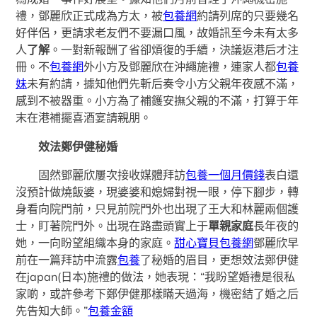
禮，鄧麗欣正式成為方太，被
包養網
約請列席的只要幾名
好伴侶，更請求老友們不要漏口風，故婚訊至今未有太多
人
了解
。一對新報酬了省卻煩復的手續，決議返港后才注
冊。不
包養網
外小方及鄧麗欣在沖繩施禮，連家人都
包養
妹
未有約請，據知他們先斬后奏令小方父親年夜感不滿，
感到不被器重。小方為了補鑊安撫父親的不滿，打算于年
末在港補擺喜酒宴請親朋。
效法鄭伊健秘婚
固然鄧麗欣屢次接收媒體拜訪
包養一個月價錢
表白還
沒預計做燒飯婆，現婆婆和媳婦對視一眼，停下腳步，轉
身看向院門前，只見前院門外也出現了王大和林麗兩個護
士，盯著院門外。出現在路盡頭實上于
單親家庭
長年夜的
她，一向盼望組織本身的家庭。
甜心寶貝包養網
鄧麗欣早
前在一篇拜訪中流露
包養
了秘婚的眉目，更想效法鄭伊健
在japan(日本)施禮的做法，她表現：“我盼望婚禮是很私
家啲，或許參考下鄭伊健那樣瞞天過海，機密結了婚之后
先告知大師。”
包養金額