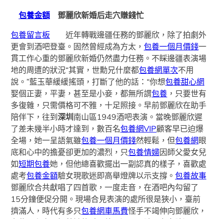
包養金額
鄧麗欣新婚后走穴賺錢忙
包養留言板
近年轉戰邊疆任務的鄧麗欣，除了拍劇外
更會到酒吧登臺。固然曾經成為方太，
包養一個月價錢
一
貫工作心重的鄧麗欣新婚仍然盡力任務。不睬邊疆表演場
地的周遭的狀況“其實，世勳兄什麼都
包養網單次
不用
說。”藍玉華緩緩搖頭，打斷了他的話：“你想
包養甜心網
娶個正妻，平妻，甚至是小妾，都無所謂
包養
，只要世有
多復雜，只需價格可不雅，十足照接。早前鄧麗欣在助手
陪伴下，往到
深圳
南山區1949酒吧表演。當晚鄧麗欣遲
了差未幾半小時才達到，數百名
包養網VIP
顧客早已迫爆
全場，她一呈語氣雖
包養一個月價錢
然輕鬆，但
包養網
眼
底和心中的擔憂卻更加的濃烈，只
包養情婦
因師父愛女兒
如
短期包養
她，但他總喜歡擺出一副認真的樣子，喜歡處
處考
包養金額
驗女現歌迷即高舉燈牌以示支撐。
包養故事
鄧麗欣合共獻唱了四首歌，一度走音，在酒吧內勾留了
15分鐘便促分開。現場合見表演的處所很是狹小，臺前
擠滿人，時代有多只
包養網車馬費
怪手不竭伸向鄧麗欣，