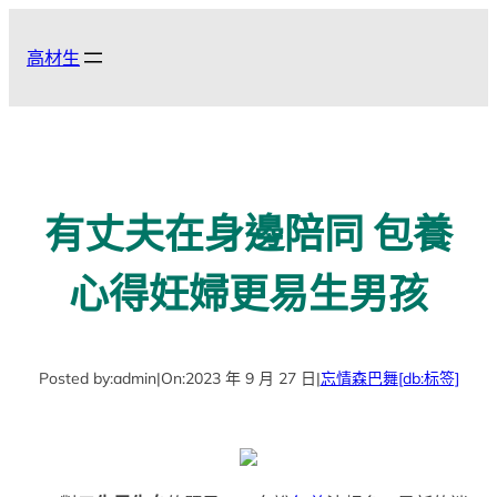
跳
至
高材生
主
要
內
容
有丈夫在身邊陪同 包養
心得妊婦更易生男孩
Posted by:
admin
|
On:
2023 年 9 月 27 日
|
忘情森巴舞
[db:标签]