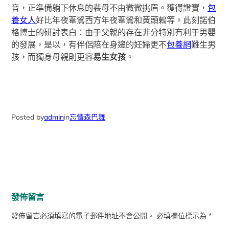
音，正準備躺下休息的裴母不由微微挑眉。獲得證實，
包
養女人
好比年夜葦鶯西方年夜葦鶯和黃頭鶇等。此刻諾伯
格博士的研討表白：由于父親的存在非分特別有利于男嬰
的發展，是以，有伴侶陪在身邊的妊婦更不
包養網
難生男
孩，而獨身母親則更容
易生女孩
。
Posted by
admin
in
忘情森巴舞
發佈留言
發佈留言必須填寫的電子郵件地址不會公開。
必填欄位標示為
*