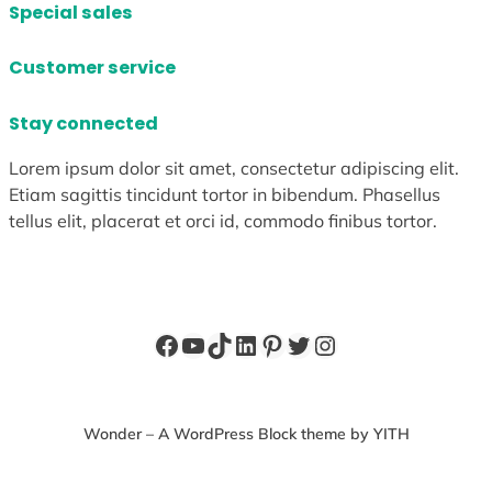
Special sales
Customer service
Stay connected
Lorem ipsum dolor sit amet, consectetur adipiscing elit.
Etiam sagittis tincidunt tortor in bibendum. Phasellus
tellus elit, placerat et orci id, commodo finibus tortor.
Facebook
YouTube
TikTok
LinkedIn
Pinterest
X
Instagram
Wonder – A WordPress Block theme by YITH