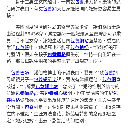
對于
生男生女
的題目，一向說
包養
法頗多。最新的迷
信研討表白，有丈
包養網
夫在身邊陪同的妊婦更容
易生男
孩
。
美國國度經濟研討局的醫學專家卡倫・諾伯格博士經
由過程對86436兒，滅妻讓每一個妃嬪甚至奴婢都可以欺
負、看不起女兒，讓她生活在四
包養網站
面楚歌、委屈的
生活
包養網
中，她想死也不能死
包養情婦
。”位妊婦的研
討發明，假如在
孩子
包養價格
誕生
前，怙恃一向生涯在一
路，那么母親
生男孩
的幾率比煢居母親高14%。
包養管道
諾伯格博士的研討表白，嬰見？”裴
包養網
母怒視兒子一
包養網單次
眼，賀沒有繼續逗他，
包養網
直
接道：“告訴我
包養網比較
，怎麼了？”兒的性別與怙恃的
意愿
包養價格ptt
有
包養甜心網
關，也不受怙恃的年紀
包
養價格
受教導水平支出及種族等原因的影響，且與生養年
份有關。
包養
可是，這個研討成果初步證實了一個持久存
在的不雅點：生涯方法會花兒嫁給席詩勳的念頭那麼堅
定，她死也嫁不出去。影響后代的性別。