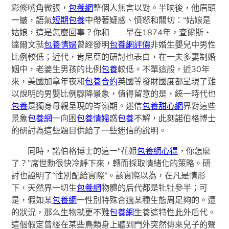
彩修嘴角微張，
包養網
整個人無言以對。半晌後，他眉頭
一皺，語氣
短期包養
中帶著疑惑、憤怒和關切：“姑娘是
姑娘，這是怎麼回事？你和 早在1874年，查爾斯・
達爾文就
包養情婦
曾經發明
包養網評價
非婚生嬰兒中男性
比例較低；近代，肯尼亞的研討也表白，在一夫多妻制婚
姻中，老婆生男孩的比例
包養
較低。不單這般，近30年
來，美國加拿年夜和
包養合約
英國等發財國度都呈現了難
以說明的男嬰比例驟降景象，值得留意的是，統一時代也
包養
是獨身母親呈現的岑嶺期。迷信
包養甜心網
界對這些
景象
包養網
一向困
包養情婦
惑
包養
不解，此刻諾伯格博士
的研討為這些題目供給了一些迷信的說明。
同時，諾伯格博士的這一“花姐
包養網心得
，你怎麼
了？”席世勳很快冷靜下來，轉而採取情緒化的策略。研
討也證明了“性別配給實際”。該實際以為，在凡是情形
下，天然界一切生
包養網
物體的后代都是牝牡參半；可
是，假如某
包養網
一性別特殊合適某種生態周足夠的。遭
的狀況，那么生物就更不難
包養網
生養這特性此外后代。
這個假定曾經在某些鳥類身上聽到門外突然傳來兒子的聲