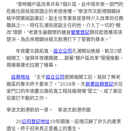
“昔時棚戶區改革共有7個片區，此中很年夜一部門的
危舊住房就是原國企的老宿舍樓。”寧波市文創港開闢扶
植中間黨組副書記、副主任李東泉是昔時介入改革的任務
職員之一，時任孔浦街道副主任的他，介入了一切的“棚
改”環節，“老蒼生最關懷的棲身
營業登記
題目起首獲得清
楚決，為后來開闢扶植文創港打下了堅實的基本。”
年夜慶北路拓寬、
設立公司
孔浦閘站進級、軌交2號
線開工、復興年夜橋開建……跟著“棚戶區改革”慢慢推動，
周邊基建也拉開了帷幕。
註冊地址
“主干
設立公司
道開端開工后，我就了解老
廠區的春天終于要來了。”2018年，天
商業註冊登記
天往
家門口的年夜慶北路拓寬工程扶植現場“管工”，成了謝定
岳雷打不動的工作。
寧波文創港航拍一景。 寧波文創港供圖
20
公司登記地址
19年開端，這塊沉靜了許久的產業
遺址，終于迎來真正意義上的重生。