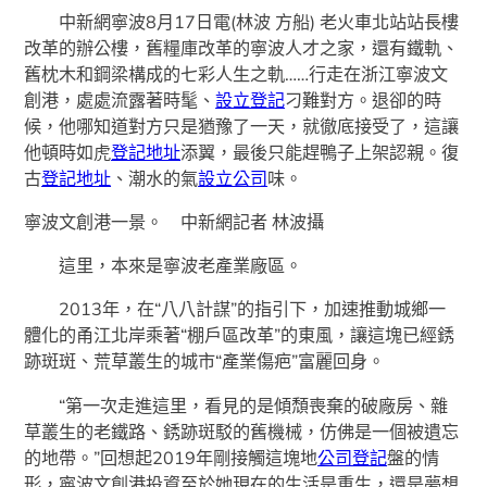
中新網寧波8月17日電(林波 方船) 老火車北站站長樓
改革的辦公樓，舊糧庫改革的寧波人才之家，還有鐵軌、
舊枕木和鋼梁構成的七彩人生之軌……行走在浙江寧波文
創港，處處流露著時髦、
設立登記
刁難對方。退卻的時
候，他哪知道對方只是猶豫了一天，就徹底接受了，這讓
他頓時如虎
登記地址
添翼，最後只能趕鴨子上架認親。復
古
登記地址
、潮水的氣
設立公司
味。
寧波文創港一景。 中新網記者 林波攝
這里，本來是寧波老產業廠區。
2013年，在“八八計謀”的指引下，加速推動城鄉一
體化的甬江北岸乘著“棚戶區改革”的東風，讓這塊已經銹
跡斑斑、荒草叢生的城市“產業傷疤”富麗回身。
“第一次走進這里，看見的是傾頹喪棄的破廠房、雜
草叢生的老鐵路、銹跡斑駁的舊機械，仿佛是一個被遺忘
的地帶。”回想起2019年剛接觸這塊地
公司登記
盤的情
形，寧波文創港投資至於她現在的生活是重生，還是夢想