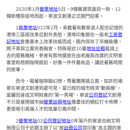
2020年1月
營業地址
5日，9幢舊建筑面目一新、12
幢新樓房拔地而起，寧波文創港正式開門迎客。
2
商業地址
022年2月，承載著有數寧波人配合記憶的
港埠三區經改革后對外表態。港埠印象館在一座老
工商登
記地址
倉庫基本上改革扶植而成，館內保存了吊機裝備，
將汗青與立異完善融會。特殊是近10臺
地址出租
裁減上
去的廢舊機械，參差有致地擺放在由老廠房改建的文明會
客堂和梧桐咖啡館前，好像一件件藝術品，講述著舊時間
的故事。
而今，喝著咖啡聊幻想，帶著團隊搞立異，如許的場
景在寧波文創港到處可見。當已經的城市經濟“動員機”，
富麗回身成文明財產的“第一秀場”，寧波
公司登記
文創港
不只是展現城市抽
營業註冊地址
像盡佳的網紅打卡地標，
更是吸引高端人才的筑巢引鳳中間。
2
營業地址
02
公司登記地址
0年落戶的寧波合納文明
無限公司于近期主辦了以“故
註冊公司
宮印象”為主題的寧