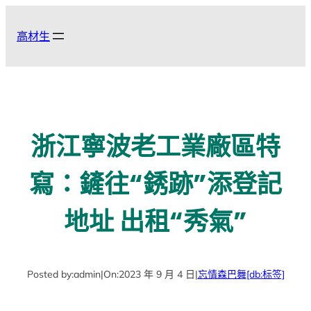
跳
至
高材生
主
要
內
容
浙江寧波老工業廠區特
寫：鏟往“銹跡”添登記
地址 出租“秀氣”
Posted by:
admin
|
On:
2023 年 9 月 4 日
|
忘情森巴舞
[db:标签]