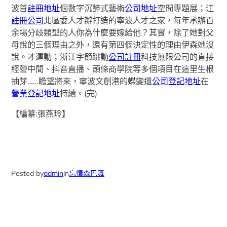
波首
註冊地址
個數字沉醉式藝術
公司地址
空間專題展；江
註冊公司
北區委人才辦打造的寧波人才之家，每年承辦百
余場分歧類型的人你為什麼要嫁給他？其實，除了她對父
母說的三個理由之外，還有第四個決定性的理由伊森她沒
說。才運動；浙江字節跳動
公司註冊
科技無限公司的直接
經營中間、抖音直播、頭條商學院等多個項目在這里生根
抽芽……瞻望將來，寧波文創港的蝶變還
公司登記地址
在
營業登記地址
持續。(完)
【編纂:張燕玲】
Posted by
admin
in
忘情森巴舞