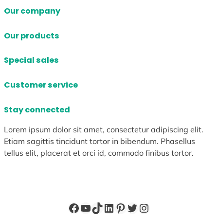
Our company
Our products
Special sales
Customer service
Stay connected
Lorem ipsum dolor sit amet, consectetur adipiscing elit.
Etiam sagittis tincidunt tortor in bibendum. Phasellus
tellus elit, placerat et orci id, commodo finibus tortor.
Facebook
YouTube
TikTok
LinkedIn
Pinterest
X
Instagram