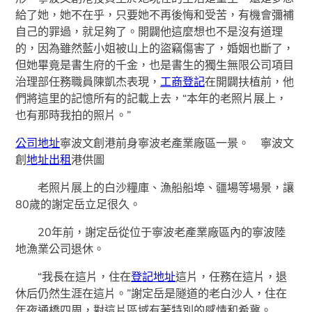
給了她，她不在乎，只要她不再後悔和受苦，有機會彌補
自己的罪過，就足夠了。開闢他這麼想也不是沒有道理
的，因為雖然藍小姐被山上的盜竊傷害了，婚姻也斷了，
但她畢竟是書生府的千金，也是書生的獨生無限公司項目
治理部任務職員陳凱杰表現，
工商登記
在開闢扶植前，他
們將這里的記憶所有的記載上去，“本年的老照片展上，
也有那時我拍的照片。”
公司地址
寧波文創港前身寧波老產業廠區一景。 寧波文
創
地址出租
港供圖
老照片展上的白沙糧庫、漁船船埠、疆場等場景，讓
80歲的謝定岳立足很久。
20年前，謝定岳從位于寧波老產業廠區內的寧波陸
地漁業公司退休。
“我長在這片，住在
登記地址
這片，任務在這片，退
休后仍然生涯在這片。”謝定岳是隧道的老白沙人，住在
年夜通橋四周，對這片區域有著特別的感情和希冀。