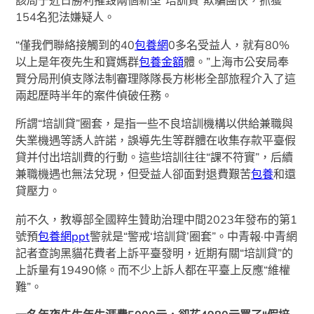
該局于近日勝利摧毀兩個新型“培訓貸”欺騙團伙，抓獲
154名犯法嫌疑人。
“僅我們聯絡接觸到的40
包養網
0多名受益人，就有80%
以上是年夜先生和寶媽群
包養金額
體。”上海市公安局奉
賢分局刑偵支隊法制審理隊隊長方彬彬全部旅程介入了這
兩起歷時半年的案件偵破任務。
所謂“培訓貸”圈套，是指一些不良培訓機構以供給兼職與
失業機遇等誘人許諾，誤導先生等群體在收集存款平臺假
貸并付出培訓費的行動。這些培訓往往“課不符實”，后續
兼職機遇也無法兌現，但受益人卻面對退費艱苦
包養
和還
貸壓力。
前不久，教導部全國粹生贊助治理中間2023年發布的第1
號預
包養網ppt
警就是“警戒‘培訓貸’圈套”。中青報·中青網
記者查詢黑貓花費者上訴平臺發明，近期有關“培訓貸”的
上訴量有19490條。而不少上訴人都在平臺上反應“維權
難”。