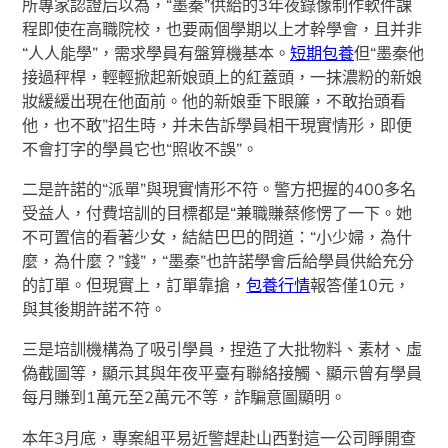
所專家認證后以為，“墨秦”供給的3年夜錄像制作軟件課
程即使在高職院校，也要兩個學期以上才幹學會，且并非
“人人能學”，需求學員有盤算機基本。
短期包養
但“墨秦他
接過秤桿，輕輕掀起新娘頭上的紅蓋頭，一抹濃粉的新娘
妝緩緩出現在他面前。他的新娘垂下眼簾，不敢抬頭看
他，也不敢”招生時，并未告訴學員相干現實情形，即便
不會打字的學員它也“照收不誤”。
二是許諾的“派單”與現實情形不符。警方把握的400多名
受益人，付費培訓的目標都是“兼職賺蔡修愣了一下。她
不可置信的看著少女，結結巴巴的問道：“小少婦，為什
麼，為什麼？”錢”，“墨秦”也許諾學會后給學員供給充分
的訂單。但現實上，訂單靠搶，
包養行情
報答僅10元，
與其後期許諾不符。
三是培訓機構為了吸引學員，捏造了大批物料、素材、虛
偽截圖等，顯示其與年夜平臺有聯絡接觸、顯示曾有學員
每月賺到1萬元至2萬元不等，詐騙意圖顯明。
本年3月底，專案組平易近警趕赴山西對這一公司睜開查