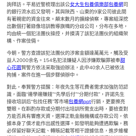
詢拜訪。平易近警梳理出該公
女大生包養俱樂部
包養網
司
的銀行流水后又發明，其與陜西、山東的9家公司彼此間
有著親密的資金往來。顛末數月的擴線偵察，專案組深挖
出數個打著錄像培訓教導旗幟的分歧公司，分布在多地，
均由統一個犯法團伙操控，并摸清了該犯法團伙的組織架
構、作案伎倆。
今朝，警方查證該犯法團伙的涉案金額達萬萬元，觸及受
益人2000余名。154名犯法嫌疑人因涉嫌欺騙罪被奉
甜
心花園
賢警方依法采取強迫辦法，此中40余人已被依法
拘捕，案件在進一個步驟偵辦中。
對此，奉賢警方提醒：年夜先生等花費者需求加強防范認
識，面臨“邊學邊賺錢”“先學后付”“分期付款”，許諾先生
接收培訓后“包找任務”等市場
包養網ppt
行銷，更要擦亮
雙眼。在斟酌存款或分期付出培訓所需支出時，要檢查對
方能否具有響應天資，選擇正軌金融機構或存款公司，依
據本身了償才能作出感性選擇。如發明能夠遭遇欺騙，務
必保留好聊天記載、轉賬記載等相干證據信息，進步維權