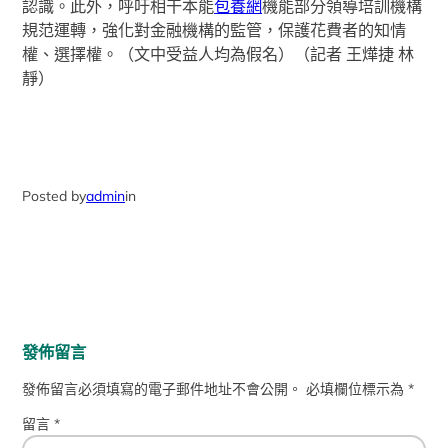
認識。此外，呼吁相干本能
包養網
機能部分領導培訓機構
規范運轉，強化對金融機構的監管，保護花費者的知情
權、選擇權。（文中受益人均為假名）（記者 王燁捷 林
靜）
Posted by
admin
in
發佈留言
發佈留言必須填寫的電子郵件地址不會公開。
必填欄位標示為
*
留言
*