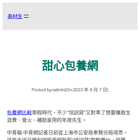
跳
至
高材生
主
要
內
容
甜心包養網
Posted by:
admin
|
On:
2023 年 8 月 7 日
|
包養網比較
寒假時代，不少“培訓貸”又對準了想要賺取生
涯費、膏火、補助家用的年夜先生。
中青報·中青網記者日前從上海市公安局奉賢分局得悉，