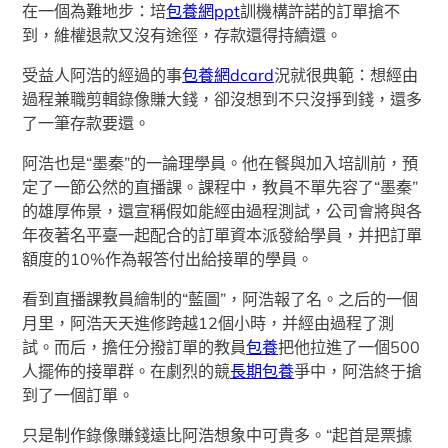
在一個為難地步：培
包養網ppt
訓機構許諾的訂單搶不
到，維權退款又沒有途徑，存款還得持續還。
受益人阿浩的經過的事
包養網dcard
況就很典範：想經由
過程兼職剪輯錄像賺大錢，卻沒想到不只沒掙到錢，還多
了一筆存款要還。
阿浩也是“墨秦”的一論理學員。他在餐與加入培訓前，預
定了一節公然的直播課。課程中，教員不單先容了“墨秦”
的雄厚佈景，還宣稱假如能經由過程測試，公司會將與各
年夜著名平臺一起配合的訂單資本派發給學員，并把訂單
額度的10%作為報答付出給接單的學員。
看到直播課教員繪制的“藍圖”，阿浩報了名。之后的一個
月里，阿浩天天進修跨越12個小時，并經由過程了測
試。而后，擔任分撥訂單的教員
包養
把他拉進了一個500
人擺佈的接單群。在劇烈的競
長期包養
爭中，阿浩終于搶
到了一個訂單。
只是制作錄像賺錢遠比阿浩想象中可貴多。“起首是票據