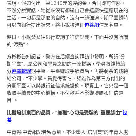
表現，假如付出一筆1245元的違約金，合同即可作廢。
不然分說實話，她從來沒有想過自己會這麼快適應現在的
生活，一切都是那麼的自然，沒有一絲強迫。期平臺頓時
可以向銀行提出請求，將小銳拉進征
包養網
信黑名單。
越日，小銳父女往銀行查詢了征信記載，下面并沒有所謂
的“污點”。
方彬彬告知記者，警方在后續查詢拜訪中發明，所謂“分
期平臺”只是公司和學員之間的一座橋梁，學員將錢轉給
分
包養軟體
期平臺，平臺賺取手續費后，再將剩余的錢轉
給公司，“不少學。員覺得害怕，認為作為第三方付出的
分期平臺可以與銀行征信系統掛鉤。現實上，它只是一個
收取手續費的中心機構，不付款并不影響壞賬和征信題
目”。
比擬培訓東西的品質，“兼職”心切是受騙的“重要緣由”
包
養
中青報·中青網記者留意到，不少墮入“培訓貸”的年青人處