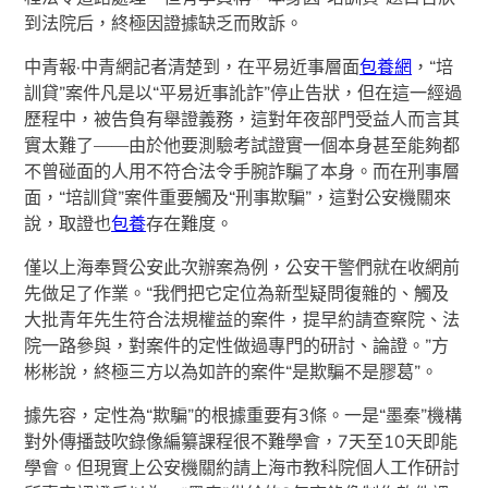
到法院后，終極因證據缺乏而敗訴。
中青報·中青網記者清楚到，在平易近事層面
包養網
，“培
訓貸”案件凡是以“平易近事訛詐”停止告狀，但在這一經過
歷程中，被告負有舉證義務，這對年夜部門受益人而言其
實太難了——由於他要測驗考試證實一個本身甚至能夠都
不曾碰面的人用不符合法令手腕詐騙了本身。而在刑事層
面，“培訓貸”案件重要觸及“刑事欺騙”，這對公安機關來
說，取證也
包養
存在難度。
僅以上海奉賢公安此次辦案為例，公安干警們就在收網前
先做足了作業。“我們把它定位為新型疑問復雜的、觸及
大批青年先生符合法規權益的案件，提早約請查察院、法
院一路參與，對案件的定性做過專門的研討、論證。”方
彬彬說，終極三方以為如許的案件“是欺騙不是膠葛”。
據先容，定性為“欺騙”的根據重要有3條。一是“墨秦”機構
對外傳播鼓吹錄像編纂課程很不難學會，7天至10天即能
學會。但現實上公安機關約請上海市教科院個人工作研討