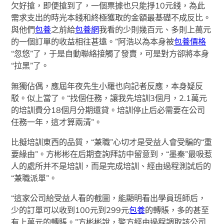
欠好搶，即便搶到了，一個票據也只能掙10元錢，為此
需求支出的時光本錢和終極獲取的金額最基礎不成反比。
與他們
包養
之前給
包養網
我看的少則幾百元、多則上萬元
的一個訂單的收益相往甚遠。”阿浩以為本身被
包養價格
“忽悠”了，于是自動聯絡接觸了發賣，可是對方卻將本身
“拉黑”了。
無獨佔偶，應屆年夜先生小羅也向記者反應，本身疑反
駁。似上當了。“找個任務，讓我先培訓3個月，2.1萬元
的培訓費分18個月分期還貸。培訓停止后必需要在公司
任務一年，這才算兩清”。
比擬培訓東西的品質，“兼職”心切才是受益人會受騙的“重
要緣由”。方彬彬在后期查詢拜訪中留意到，“墨秦”最吸惹
人的處所并不是培訓，而是完成培訓、經由過程測試后的
“兼職派單”。
“這家公司給受益人看的截圖，能顯明看出學員班師后，
少的訂單可以收到100元到299元
包養
的轉賬，多的甚至
有上萬元的轉賬。”方彬彬說，警方經由過程調取該公司