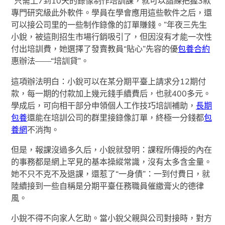
“只需上7到10天的錄像制作培訓課，就可以諳練把握3款
專門研究級此外軟件。學員在學會應用這些軟件之后，還
可以接公司里的一些制作錄像的訂單賺錢。”年夜三先生
小銳，被這則招生市場行銷吸引了，但因沒有才能一次性
付出培訓費，她選擇了發賣教員“貼心”先容的優
包養合約
惠辦法——“培訓貸”。
這項辦法明白：小銳可以在某分期平臺上請求分12期付
款，每一期的付款加上幾元錢手續費后，也就400多元。
學成后，可向相干部分申領個人工作技巧培訓補助，
長期
包養
還能在培訓公司的群里接錄像訂單，終極一分錢都
包
養網
不消掏。
但是，報課沒過多久后，小銳就發明：課程所傳授的內在
的事務都是網上罕見的基本操縱常識，沒有太多含金量。
她不只不克不及退課，還惹了“一身債”：一到付費日，就
陸續接到一些自稱是分期平臺任務職員催繳膏火的德律
風。
小銳不得不向家人乞助。當小銳父親與公司對接時，對方