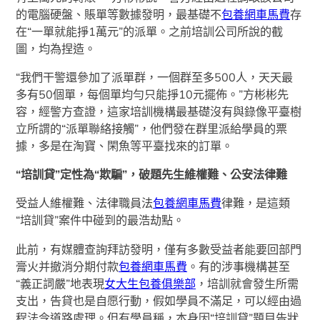
的電腦硬盤、賬單等數據發明，最基礎不
包養網車馬費
存
在“一單就能掙1萬元”的派單。之前培訓公司所說的截
圖，均為捏造。
“我們干警還參加了派單群，一個群至多500人，天天最
多有50個單，每個單均勻只能掙10元擺佈。”方彬彬先
容，經警方查證，這家培訓機構最基礎沒有與錄像平臺樹
立所謂的“派單聯絡接觸”，他們發在群里派給學員的票
據，多是在淘寶、閑魚等平臺找來的訂單。
“培訓貸”定性為“欺騙”，破題先生維權難、公安法律難
受益人維權難、法律職員法
包養網車馬費
律難，是這類
“培訓貸”案件中碰到的最浩劫點。
此前，有媒體查詢拜訪發明，僅有多數受益者能要回部門
膏火并撤消分期付款
包養網車馬費
。有的涉事機構甚至
“義正詞嚴”地表現
女大生包養俱樂部
，培訓就會發生所需
支出，告貸也是自愿行動，假如學員不滿足，可以經由過
程法令道路處理。但有學員稱，本身因“培訓貸”題目告狀