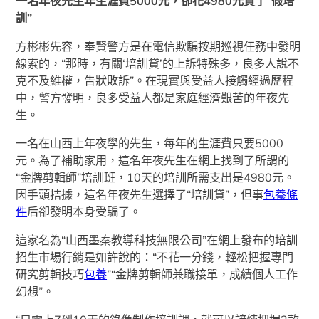
一名年夜先生年生涯費5000元，卻花4980元買了“假培
訓”
方彬彬先容，奉賢警方是在電信欺騙按期巡視任務中發明
線索的，“那時，有關‘培訓貸’的上訴特殊多，良多人說不
克不及維權，告狀敗訴”。在現實與受益人接觸經過歷程
中，警方發明，良多受益人都是家庭經濟艱苦的年夜先
生。
一名在山西上年夜學的先生，每年的生涯費只要5000
元。為了補助家用，這名年夜先生在網上找到了所謂的
“金牌剪輯師”培訓班，10天的培訓所需支出是4980元。
因手頭拮據，這名年夜先生選擇了“培訓貸”，但事
包養條
件
后卻發明本身受騙了。
這家名為“山西墨秦教導科技無限公司”在網上發布的培訓
招生市場行銷是如許說的：“不花一分錢，輕松把握專門
研究剪輯技巧
包養
”“金牌剪輯師兼職接單，成績個人工作
幻想”。