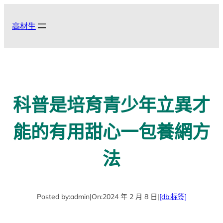
跳
至
高材生
主
要
內
容
科普是培育青少年立異才
能的有用甜心一包養網方
法
Posted by:
admin
|
On:
2024 年 2 月 8 日
|
[db:标签]