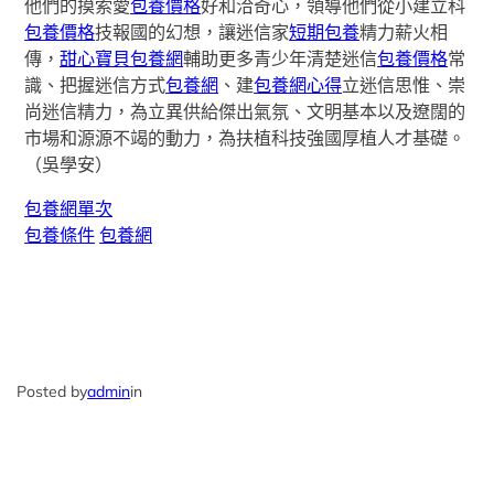
他們的摸索愛
包養價格
好和洽奇心，領導他們從小建立科
包養價格
技報國的幻想，讓迷信家
短期包養
精力薪火相
傳，
甜心寶貝包養網
輔助更多青少年清楚迷信
包養價格
常
識、把握迷信方式
包養網
、建
包養網心得
立迷信思惟、崇
尚迷信精力，為立異供給傑出氣氛、文明基本以及遼闊的
市場和源源不竭的動力，為扶植科技強國厚植人才基礎。
（
吳學安
）
包養網單次
包養條件
包養網
Posted by
admin
in