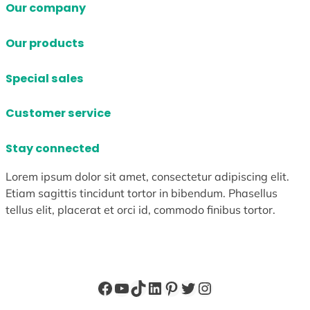
Our company
Our products
Special sales
Customer service
Stay connected
Lorem ipsum dolor sit amet, consectetur adipiscing elit.
Etiam sagittis tincidunt tortor in bibendum. Phasellus
tellus elit, placerat et orci id, commodo finibus tortor.
Facebook
YouTube
TikTok
LinkedIn
Pinterest
X
Instagram