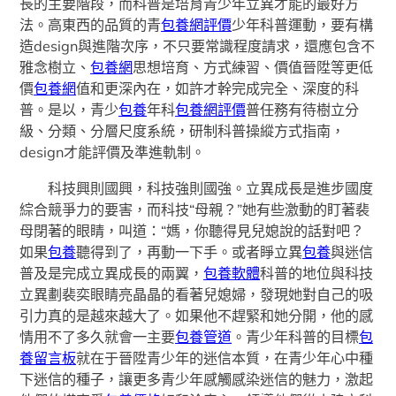
長的主要階段，而科普是培育青少年立異才能的最好方
法。高東西的品質的青
包養網評價
少年科普運動，要有構
造design與進階次序，不只要常識程度請求，還應包含不
雅念樹立、
包養網
思想培育、方式練習、價值晉陞等更低
價
包養網
值和更深內在，如許才幹完成完全、深度的科
普。是以，青少
包養
年科
包養網評價
普任務有待樹立分
級、分類、分層尺度系統，研制科普操縱方式指南，
design才能評價及準進軌制。
科技興則國興，科技強則國強。立異成長是進步國度
綜合競爭力的要害，而科技“母親？”她有些激動的盯著裴
母閉著的眼睛，叫道：“媽，你聽得見兒媳說的話對吧？
如果
包養
聽得到了，再動一下手。或者睜立異
包養
與迷信
普及是完成立異成長的兩翼，
包養軟體
科普的地位與科技
立異劃裴奕眼睛亮晶晶的看著兒媳婦，發現她對自己的吸
引力真的是越來越大了。如果他不趕緊和她分開，他的感
情用不了多久就會一主要
包養管道
。青少年科普的目標
包
養留言板
就在于晉陞青少年的迷信本質，在青少年心中種
下迷信的種子，讓更多青少年感觸感染迷信的魅力，激起