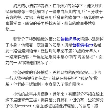
純真的小浩信認為真，在“阿彬”的領導下，他又經由
過程短錄像平臺接觸到了一些來自緬北的“用戶”。分歧于
官方的警示宣揚，在這些用戶發布的錄像中，緬北的屋子
富麗堂皇、緬甸的美男熱忱火辣、緬甸的故事夢境奧
秘……
犯警分子特別編織的緬北幻
包養網單次
境讓小浩迷掉
了本身，他懷著一夜暴富的幻想，與幾
包養價格ptt
名老
友一路偷渡到緬甸，幾個均勻年紀不滿20歲的青年人，
一路東躲西躲，千里迢迢離開本身心中的“淘金圣地”，面
前的一切卻讓他們驚呆了。
空蕩破敗的毛坯樓房，兇神惡煞的配槍保安……小浩
一行人獲得的所謂“任務”，就是在網長進行“殺豬盤”欺
騙，他們終于認識到，本身墮入了電詐團伙。
小浩的故事并非個例。近年來，有關部分不竭在線上
線下展開警示宣揚，揭穿緬北真臉孔，但仍有一些犯警分
子依托internet，經由過程短錄像誇耀緬北的豪宅、跑