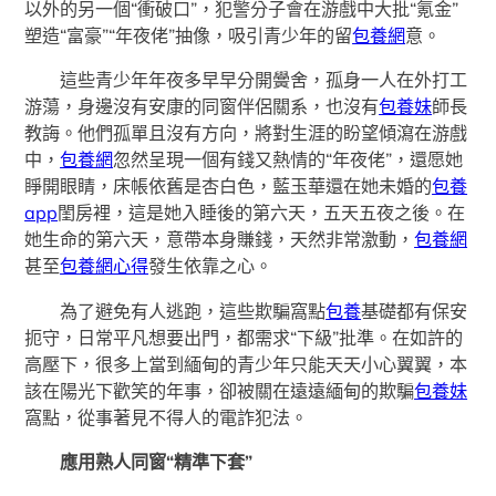
以外的另一個“衝破口”，犯警分子會在游戲中大批“氪金”
塑造“富豪”“年夜佬”抽像，吸引青少年的留
包養網
意。
這些青少年年夜多早早分開黌舍，孤身一人在外打工
游蕩，身邊沒有安康的同窗伴侶關系，也沒有
包養妹
師長
教誨。他們孤單且沒有方向，將對生涯的盼望傾瀉在游戲
中，
包養網
忽然呈現一個有錢又熱情的“年夜佬”，還愿她
睜開眼睛，床帳依舊是杏白色，藍玉華還在她未婚的
包養
app
閨房裡，這是她入睡後的第六天，五天五夜之後。在
她生命的第六天，意帶本身賺錢，天然非常激動，
包養網
甚至
包養網心得
發生依靠之心。
為了避免有人逃跑，這些欺騙窩點
包養
基礎都有保安
扼守，日常平凡想要出門，都需求“下級”批準。在如許的
高壓下，很多上當到緬甸的青少年只能天天小心翼翼，本
該在陽光下歡笑的年事，卻被關在遠遠緬甸的欺騙
包養妹
窩點，從事著見不得人的電詐犯法。
應用熟人同窗“精準下套”