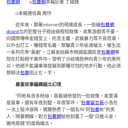
包養網
□
包養網
本報記者 丁國鋒
□本報通信員 周玲
近年來，跟著internet的飛速成長，一些緬
包養網
dcard
北的犯警分子經由過程短錄像、收集游戲等平臺，
向國際傳佈金錢至上、吃苦主義、武裝暴力等不良思潮，
以外出打工、賺錢等名義，欺騙青少年偷渡緬北，催生出
一系列花季“喜劇”。江蘇省姑蘇市相城區國民查
包養網
察
院在打點相干案件中，發明了分歧情勢伸向青少年的黑所
以，他絕不能讓事情發展到那種可怕的地步行動，他必須
想辦法
包養
阻止它。手。
暴富故事編織緬北幻境
“阿彬有良多粉絲，我看過他發的一些錄像，家里滿
是豪車，還有年夜別墅、年夜草坪。”
包養留言板
小浩在
一次上彀沖浪時，偶爾熟悉了一個名叫“阿
包養
彬”的男
人，隔著網線，對方
包養網
給他刻畫了一個“日進斗金、
遍地是錢”的虛偽緬北。