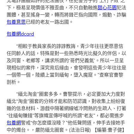
北電詐團體如許的犯法團伙，在犯警分子的“上行下效”之
下，極易呈現價值不雅歪曲，不只自動融進
甜心花園
犯法
團體，甚至搖身一變，轉而將鋒芒指向國際，煽動、詐騙
包養意思
已經的老友一路出國。
包養網dcard
“相較于教員家長的諄諄教誨，青少年往往更愿意信
任同齡人的話，特殊是對一些熟悉時光比擬久的伴侶，以
及同窗、老鄉等，講求所謂的‘哥們兒義氣’。所以一旦呈
現相似的案件，深究背后緣由，會發明這些青少年往往是
一個帶一個，陸續上當到緬甸，墮入魔窟。”查察官曹黎
剖析。
“緬北淘金”圈套多多。曹黎提示，必定要加大力度對
緬北“淘金”圈套的分辨才能和防范認識，對收集上紛紛復
雜的信息材料、游戲中隔著網線噓冷問熱的生疏人、打著
“往緬甸賺錢”等旗幟宣傳呼喊的所謂“老友”，都必需進步
包養網
警戒“你怎麼還沒睡？”他低聲問道，伸手去接她手
中的燭台。，嚴防緬北圈套。(法治日報)
【編纂:曹子健】