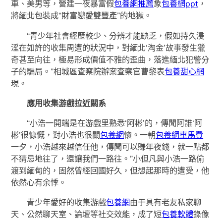
車、美男等，營建一夜暴富假
包養網推薦
象
包養網ppt
，
將緬北包裝成“財富戀愛雙豐產”的地獄。
“青少年社會經歷較少、分辨才能缺乏，假如持久浸
淫在如許的收集周遭的狀況中，對緬北‘淘金’故事發生獵
奇甚至向往，極易形成價值不雅的歪曲，落進緬北犯警分
子的騙局。”相城區查察院辦案查察官曹黎表
包養甜心網
現。
應用收集游戲拉近關系
“小浩一開端是在游戲里熟悉‘阿彬’的，傳聞阿誰‘阿
彬’很慷慨，對小浩也很關
包養網
懷。一朝
包養網車馬費
一夕，小浩越來越信任他，傳聞可以賺年夜錢，就一點都
不猜忌地往了，還讓我們一路往。”小但凡與小浩一路偷
渡到緬甸的，固然曾經回國好久，但想起那時的遭受，他
依然心有余悸。
青少年愛好的收集游戲
包養網
由于具有老友私家聊
天、公然聊天室、論壇等社交效能，成了短
包養軟體
錄像