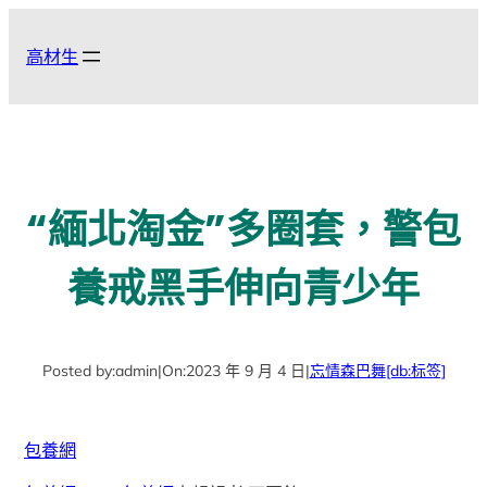
跳
至
高材生
主
要
內
容
“緬北淘金”多圈套，警包
養戒黑手伸向青少年
Posted by:
admin
|
On:
2023 年 9 月 4 日
|
忘情森巴舞
[db:标签]
包養網