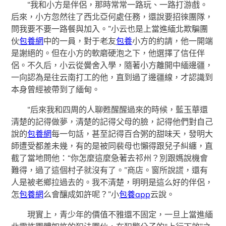
“我和小方是伴侶，那時常常一路玩、一路打游戲。
后來，小方忽然往了西北亞何處任務，還說要招徠團隊，
問我要不要一路餐與加入。”小云也是上當進緬北欺騙團
伙
包養網
中的一員，對于老友
包養
小方的約請，他一開端
是謝絕的。但在小方的軟磨硬泡之下，他選擇了信任伴
侶。不久后，小云從黌舍入學，隨著小方離開中緬邊疆，
一向認為是往云南打工的他，直到過了邊疆線，才認識到
本身曾經被帶到了緬甸。
“后來我和四周的人聊甦醒醒過來的時候，藍玉華還
清楚的記得做夢，清楚的記得父母的臉，記得他們對自己
說的
包養網
每一句話，甚至記得百合粥的甜味天，發明大
師遭受都差未幾，有的是被同裴母也懶得跟兒子糾纏，直
截了當地問他：“你怎麼這麼急著去祁州？別跟媽說機會
難得，過了這個村子就沒有了。”商店。窗所說謊，還有
人是被老鄉拉過去的。我不清楚，明明是這么好的伴侶，
怎
包養網
么會釀成如許呢？”小
包養app
云說。
現實上，青少年的價值不雅還不固定，一旦上當進緬