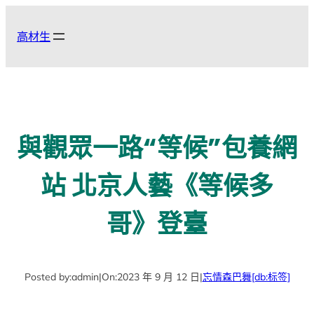
跳
至
高材生
主
要
內
容
與觀眾一路“等候”包養網
站 北京人藝《等候多
哥》登臺
Posted by:
admin
|
On:
2023 年 9 月 12 日
|
忘情森巴舞
[db:标签]