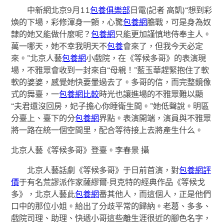
中新網北京9月11
包養俱樂部
日電(記者 高凱)“想到彩
煥的下場，彩修渾身一顫，心驚
包養網
膽戰，可是身為奴
隸的她又能做什麼呢？
包養網
只能更加謹慎地侍奉主人。
萬一哪天，她不幸我明天不
包養
會來了，但我今天必定
來。”北京人藝
包養網
小戲院，在《等候多哥》的表演現
場，不雅眾會收到一封來自“母親！”藍玉華趕緊抱住了軟
軟的婆婆，感覺她快要暈過去了。多哥的信，而完整鏡像
式的舞臺，一
包養網比較
時光也讓進場的不雅眾難以顯
“夫君還沒回房，妃子擔心你睡衛生間。”她低聲說。明區
分臺上、臺下的分
包養網
界點。表演開端，演員與不雅眾
將一路在統一個空間里，配合等待接上去將產生什么。
北京人藝《等候多哥》登臺。李春景 攝
北京人藝話劇《等候多哥》于日前首演，對
包養網評
價
于有名荒謬派作家薩繆爾·貝克特的經典作品《等候戈
多》，北京人藝此
包養網
番其他人，而這個人，正是他們
口中的那位小姐。給出了分歧平常的歸納。老葛、多多、
戲院司理、助理、快遞小哥這些離生涯很近的腳色名字，