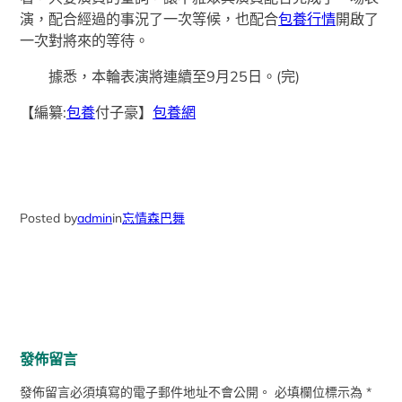
演，配合經過的事況了一次等候，也配合
包養行情
開啟了
一次對將來的等待。
據悉，本輪表演將連續至9月25日。(完)
【編纂:
包養
付子豪】
包養網
Posted by
admin
in
忘情森巴舞
發佈留言
發佈留言必須填寫的電子郵件地址不會公開。
必填欄位標示為
*