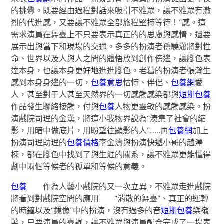
的挑釁。既要經由過程對話來吸引不雅眾，讓不雅眾有激
烈的代進感，又要讓不雅眾全部旅程堅持等待！”感。這
需求演員在舞臺上不只要表示真正的的思慮與感情，還要
展示出與當下和現場的交通。多多的扮演者孫驍瀟將對性
命、世界以及人與人之間的體悟放到創作傍邊，讓腳色表
達本身，也讓本身更好地進進腳色。老葛的扮演者張瀚生
感到本身身邊的一切，
包養意思
怙恃、伴侶、
包養網
愛
人，甚至對于人甚至天然界的一切感觸感染都與
短期包養
作品發生聯絡接觸，付與
包養
人物更靈敏的感觸感染。扮
演戲院司理的金漢，將這小我物界說為“湊集了社會的縮
影，用暗中做底片，用盼望往顯影的人”……再
包養網
加上
扮演司理助理的
包養價格
李金濤與扮演快遞小哥的趙澤
棟，都在腳色中找到了與生涯的關系，讓不雅眾更能懂得
劇中兩個等候者的孤單和等候的意義。
包養
作為人藝小戲院的又一次立異，不雅眾走進戲院
將看到對戲院空間的應用——“消散的舞臺”、真正的運轉
的時鐘以及“鏡像”中的扮演，沒有過多的音
短期包養
樂襯
著，只要演員的臺詞，讓不雅眾與演員配合完成了一場表