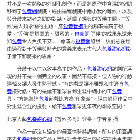
并不是一次簡略的外鄉化創作，而是將原作中含混的空間
移到了
包養網
戲院，經由過程戲院中兩小我的等候，以及
與分歧來訪者之間的對話，延續了經典的等候主題。“‘等
候’是人類永恒的主題，產
包養管道
生的頻率遠高于戀
愛。‘等候’是煩悶的、甜蜜的，
包養網
‘等候’的成果永遠未
知
包養
令人焦炙不安……”導演方
包養網
旭說，該劇意在經
由過程對于等候與時光的意義來表示古代人
包養甜心網
對
于當下和將來的思慮。
分歧于以往以敘事為主的作品，
包養甜心網
該劇所浮
現的并不是一個完全的故事，固然不連接，但人物的行動
邏輯又讓人發生熟習感。“有的戲是讓不雅眾和生涯直
包
養
接對話，有的是讓不雅眾看到生涯中縮小的工
包養
具。”方旭將這
包養
部戲比方為“印象派”，經由過程作品中
對生涯含混的投射，給不
包養
雅眾更年夜的想象空間。
北京人藝
包養甜心網
《等候多哥》登臺。李春景 攝
作為一部沒有過多的舞臺情勢與調劑，所有的用臺詞
來表
包養網
示的作品，無疑對青年演員的扮演提出更年夜