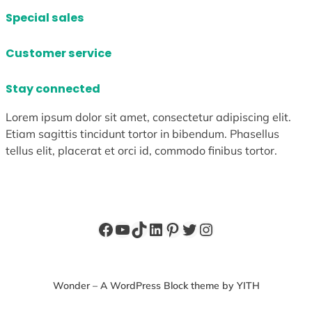
Special sales
Customer service
Stay connected
Lorem ipsum dolor sit amet, consectetur adipiscing elit.
Etiam sagittis tincidunt tortor in bibendum. Phasellus
tellus elit, placerat et orci id, commodo finibus tortor.
Facebook
YouTube
TikTok
LinkedIn
Pinterest
X
Instagram
Wonder – A WordPress Block theme by YITH