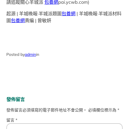
請追蹤關心羊城派
包養網
pai.ycwb.com)
起源 | 羊城晚報·羊城派題圖
包養網
| 羊城晚報·羊城派材料
圖
包養網
責編 | 曾敏妍
Posted by
admin
in
發佈留言
發佈留言必須填寫的電子郵件地址不會公開。
必填欄位標示為
*
留言
*