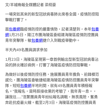
文/羊城晚報全媒體記者 梁栩豪
一場突如其來的新型冠狀病毒肺炎席卷全國，疫情防控阻
擊戰打響了。
面
包養網
臨疫情防控的嚴重情勢，記者清楚到，本年
包養
網
1月25日，陽江市團海陵區委組建海陵區疫情防控團員
青年突擊隊，敏
包養網
捷介入到戰疫舉動中。
半天內49名團員請求參加
1月23日，海陵區呈現第一章首例輸出型新型冠狀病毒沾
染的肺炎確診病例，打響了海陵區疫情防控阻擊戰。
為做好以後疫情防控任務，施展團員青年擔負、前鋒模范
感化，團海陵區委敏捷組建海陵區疫情防控團員青年突擊
隊。短短
包養網
半地利間，就有49名團員青年積極報
名。“我報名，是時辰接收黨的考驗了，我年青一息。，
讓我往……”浩繁團員青年紛紜報名請戰，無畏風險，奮勇
奔赴抗疫最火線。截至2月3日，海陵區疫情防控團員青