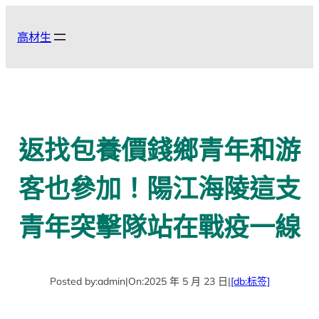
跳
至
高材生
主
要
內
容
返找包養價錢鄉青年和游
客也參加！陽江海陵這支
青年突擊隊站在戰疫一線
Posted by:
admin
|
On:
2025 年 5 月 23 日
|
[db:标签]