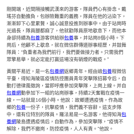
剛開端，近間隔接觸武漢來的游客，隊員們心有掛念。戴
瑤芬自動擔負，包辦險難重的義務，隊員在他的沾染下，
漸漸卸下心里累贅，誠心誠意投進到辦事中。由于站崗時
光過長，隊員腿都麻了，他就勸隊員原地歇息下，而他本
身卻持續為
包養
游客供給辦
包養
事，并站崗8個小時。下
崗后，他顧不上歇息，就在微信群傳道辦事經歷，并鼓舞
隊員：“負重者為我們前行，我們要做接力者。只需我們
眾擎易舉，就必定能打贏這場沒有硝煙的戰疫。”
黃關平易近，是一名
包養網
返鄉青年。經由過
包養
程微信
平臺，得知海陵區疫情防控團員青年突擊隊招募令后，自
動打德律風徵詢，當即呼應參加突擊隊，上崗上線。并自
包養網
動參加下一組的站崗辦事，持續2天奮戰在疫情一
線，一站就是16個小時。他說：故鄉遭遇疫情，作為故
鄉的
包養
一份子，抗擊疫情，我們義不容辭。這支步隊
中，還有位特別的隊員。羅法易是一名游客，他得知海
包
養網
陵島遭遇疫情后，自動作為，參加突擊隊，“疫情不
解除，我們不撤崗，防控疫情，人人有責。”他說。