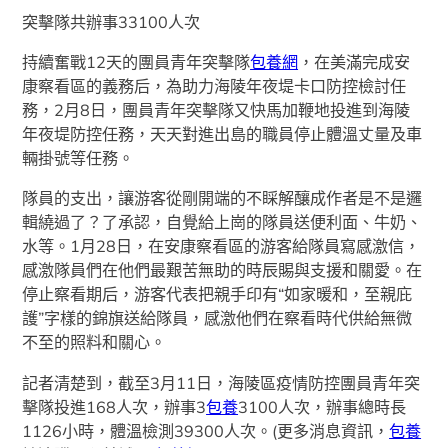
突擊隊共辦事33100人次
持續奮戰12天的團員青年突擊隊
包養網
，在美滿完成安
康察看區的義務后，為助力海陵年夜堤卡口防控檢討任
務，2月8日，團員青年突擊隊又快馬加鞭地投進到海陵
年夜堤防控任務，天天對進出島的職員停止體溫丈量及車
輛掛號等任務。
隊員的支出，讓游客從剛開端的不睬解釀成作者是不是邏
輯繞過了？了承認，自覺給上崗的隊員送便利面、牛奶、
水等。1月28日，在安康察看區的游客給隊員寫感激信，
感激隊員們在他們最艱苦無助的時辰賜與支援和關愛。在
停止察看期后，游客代表把親手印有“如家暖和，至親庇
護”字樣的錦旗送給隊員，感激他們在察看時代供給無微
不至的照料和關心。
記者清楚到，截至3月11日，海陵區疫情防控團員青年突
擊隊投進168人次，辦事3
包養
3100人次，辦事總時長
1126小時，體溫檢測39300人次。(更多消息資訊，
包養