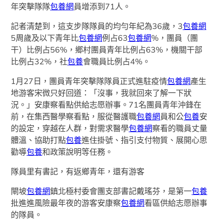
年突擊隊隊
包養網
員增添到71人。
記者清楚到，這支步隊隊員的均勻年紀為36歲，3
包養網
5周歲及以下青年比
包養網
例占63
包養網
%，團員（團
干）比例占56%，鄉村團員青年比例占63%，機關干部
比例占32%，社
包養
會職員比例占4%。
1月27日，團員青年突擊隊隊員正式進駐疫情
包養網
產生
地游客宋微只好回道：「沒事，我就回來了解一下狀
況。」安康察看點供給志愿辦事。71名團員青年沖鋒在
前，在集西醫學察看點，服從醫護職
包養網
員和公
包養
安
的設定，穿越在人群，對需求醫學
包養網
察看的職員丈量
體溫、協助打點
包養
進住掛號、指引支付物質、展開心思
勸導
包養
和政策說明等任務。
隊員里有書記，有返鄉青年，還有游客
閘坡
包養網
鎮北極村委會團支部書記戴瑤芬，是第一
包養
批進進風險最年夜的游客安康察
包養網
看區供給志愿辦事
的隊員。