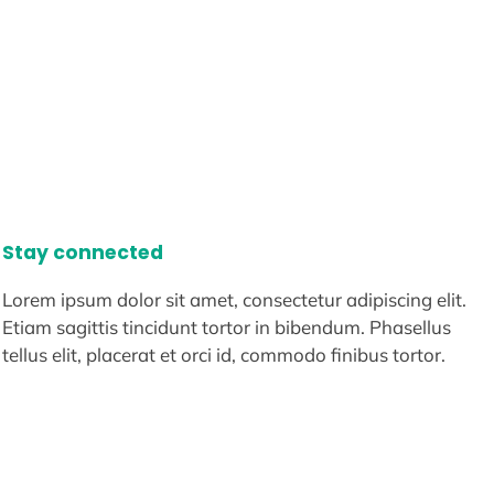
Stay connected
Lorem ipsum dolor sit amet, consectetur adipiscing elit.
Etiam sagittis tincidunt tortor in bibendum. Phasellus
tellus elit, placerat et orci id, commodo finibus tortor.