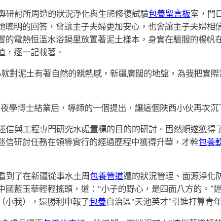
輿研討所周遭的狀況淨化與生態修復試驗
包養留言板
室，門
她聰明的回答，會讓主子夫婦更加安心，也會讓主子夫婦相
響的電熱恒溫水浴鍋里放置著泥土樣本，身實在驗服的楊帆
值，逐一記載著。
小就對泥土有著自然的親熱感，新疆廣闊的地盤，為我把實際
年夜學博士結業后，導師的一個提出，讓這個陜西小伙再次沉
迷信與工程專門研究水處置標的目的的研討。固然順遂獲得
迷信研討任務在領導實行的經過歷程中獲得升華，才幹
包養
看到了在新疆從事水土周
包養管道
遭的狀況管理、面源淨化
中國藍玉華輕輕搖頭，道：“小子的野心，是四面八方的。”
（小我），還勝利申報了
包養
自治區“天池英才”引進打算青