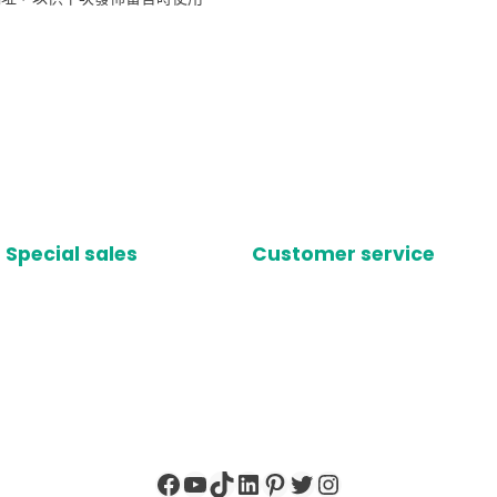
Special sales
Customer service
Facebook
YouTube
TikTok
LinkedIn
Pinterest
X
Instagram