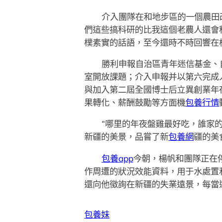
介入團隊在和地步區的一個農田
們這些搞科研的比我這個老農人還會
樸素實的話語，至今還時不時回響在
勝利申報自治區青年迷信基金、自
室開放課題；介入申報并以第六完成
與加入第二屆全國博士后立異創業年
果轉化、薪酬鼓勵等方面機
包養行情
“哪里的年夜盤雞最好吃，誰家
新疆的美景，品嘗了新
包養網
疆的美
包養app
今朝，楊帆和團隊正在
作周遭的狀況效能資料，用于水處置
還向他徵詢在新疆的失業遠景，每當
包養妹