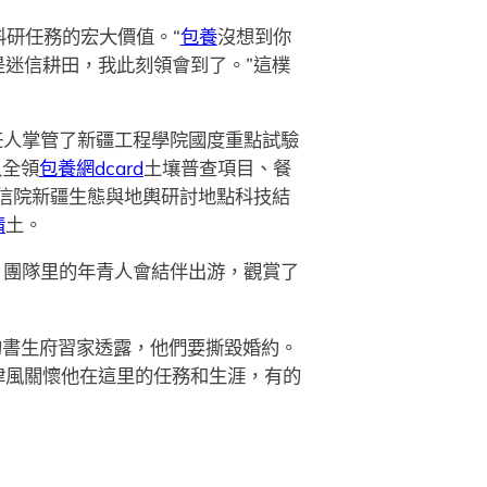
研任務的宏大價值。“
包養
沒想到你
迷信耕田，我此刻領會到了。”這樸
任人掌管了新疆工程學院國度重點試驗
入全領
包養網dcard
土壤普查項目、餐
信院新疆生態與地輿研討地點科技結
情
土。
，團隊里的年青人會結伴出游，觀賞了
的書生府習家透露，他們要撕毀婚約。
律風關懷他在這里的任務和生涯，有的