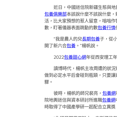
近日，中國迷信院新疆生態與地
包養俱樂部
本該說什麼不該說什麼，
活，比大家預想的惹人留意，嗡嗡作
數，盯著儀器表面跳動的數
包養行情
“我是農人的兒
長期包養
子，從
開了新六合
包養
。”楊帆說。
2022
包養甜心網
年從西安理工
讀博時代，楊帆主攻周遭的狀況
做到必定水平后會碰到瓶頸，只要讓
驟。
彼時，楊帆的師兄裴亮，
包養網
院地輿迷信與資本研討所進職
包養網
時取得了中國產學研一起配合立異獎