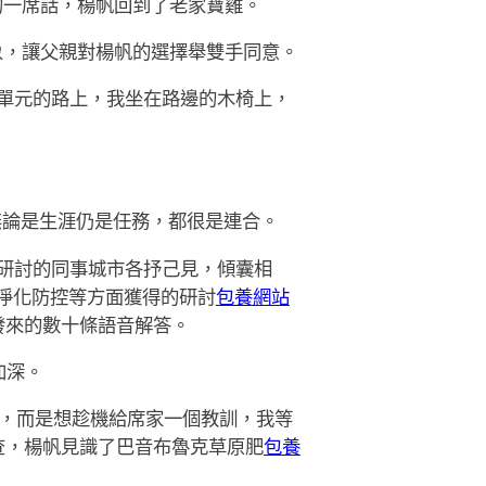
的一席話，楊帆回到了老家寶雞。
象，讓父親對楊帆的選擇舉雙手同意。
單元的路上，我坐在路邊的木椅上，
無論是生涯仍是任務，都很是連合。
研討的同事城市各抒己見，傾囊相
淨化防控等方面獲得的研討
包養網站
發來的數十條語音解答。
加深。
姻，而是想趁機給席家一個教訓，我等
查，楊帆見識了巴音布魯克草原肥
包養