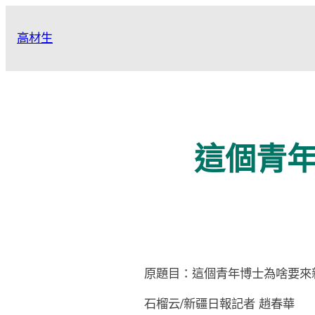
跳
至
高材生
主
要
內
容
這個青
原題目：這個青年博士為啥要來
石榴云/新疆日報記者 趙春華