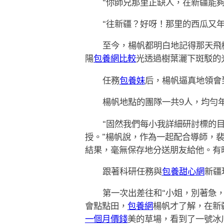
“你師兄那里正缺人，在新疆能
“往新疆？好呀！那里的西瓜又
至今，楊帆都明白地記得那天飛
陽
包養網比較
光透過樹葉灑下斑駁的
任務
包養妹
后，楊帆逼真地領會
楊帆地點的團隊一共9人，均勻
“固然我們每小我詳細研討標的
授。”楊帆說，作為一起配合導師，
結果，毫無保存地分送朋友給他。有
跟著科研任務與
包養甜心網
新疆
第一次出差往和“小姐，別著急
會點點田，
包養網
楊帆才了解，在新
一個月價錢
美的草場，看到了一號冰