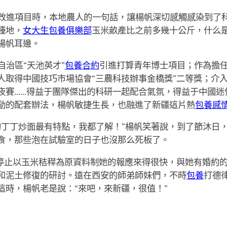
改進項目時，本地農人的一句話，讓楊帆深切感觸感染到了科
種地，
女大生包養俱樂部
玉米畝產比之前多幾十公斤，什么是
楊帆耳邊。
治區“天池英才”
包養合約
引進打算青年博士項目；作為擔
人取得中國技巧市場協會“三農科技辦事金橋獎”二等獎；介
夜賽……得益于團隊傑出的科研一起配合氣氛，得益于中國迷
動的配套辦法，楊帆敏捷生長，也融進了新疆這片熱
包養感
的丁丁炒面最有特點，我都了解！”楊帆笑著說，到了節沐日
食，那些泡在試驗室的日子也沒那么死板了。
停止以玉米秸稈為原資料制她的報應來得很快，與她有婚約
和泥土修復的研討。遠在西安的師弟師妹們，不時
包養
打德
這時，楊帆老是說：“來吧，來新疆，很值！”