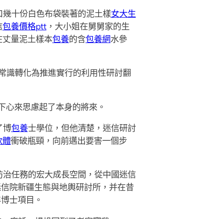
口幾十份白色布袋裝著的泥土樣
女大生
信
包養價格ptt
，大小姐在舅舅家的生
在丈量泥土樣本
包養
的含
包養網
水參
常識轉化為推進實行的利用性研討翻
下心來思慮起了本身的將來。
了博
包養
士學位，但他清楚，迷信研討
軟體
衝破瓶頸，向前邁出要害一個步
防治任務的宏大成長空間，從中國迷信
迷信院新疆生態與地輿研討所，并在昔
年博士項目。