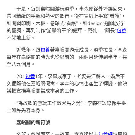
于是，每到嘉峪關游玩淡季，李森便從外埠趕回來，
帶回精緻的手藝和熟習的鄉音。從在宣紙上手寫“看護”，
到開闢印刷、木板、卷軸式“看護”，到design“通關放行”
的臺詞，再到制作“游擊將軍”的鎧甲、戰靴……“關長”
包養
不竭地上新。
近幾年，跟
包養
著嘉峪關游玩成長，淡季拉長，李森
每年在嘉峪關的時光也從以前的一兩個月延伸到半年，甚
至八九個月。
201
包養
1年，李森成家了，老婆是江蘇人，婚后不
久便隨他在嘉峪關假寓。李森的心情也產生了轉變，他決
議把宣揚嘉峪關當成本身的工作。
“為故鄉的游玩工作效犬馬之勞”，李森在短錄像平臺
上如許先容本身。
嘉峪關的新符號
名望，忽然而至。一夜間，李森猛增十
包養網
幾萬粉