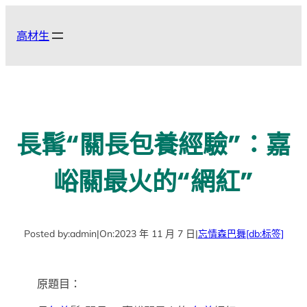
跳
至
高材生
主
要
內
容
長髯“關長包養經驗”：嘉
峪關最火的“網紅”
Posted by:
admin
|
On:
2023 年 11 月 7 日
|
忘情森巴舞
[db:标签]
原題目：