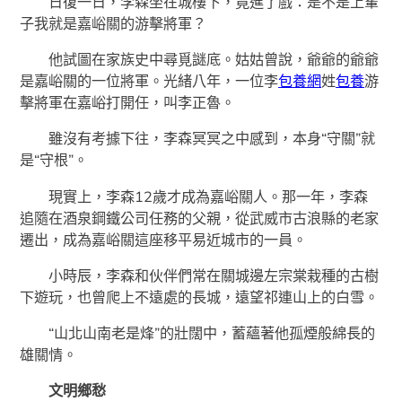
日復一日，李森坐在城樓下，竟進了戲：是不是上輩
子我就是嘉峪關的游擊將軍？
他試圖在家族史中尋覓謎底。姑姑曾說，爺爺的爺爺
是嘉峪關的一位將軍。光緒八年，一位李
包養網
姓
包養
游
擊將軍在嘉峪打開任，叫李正魯。
雖沒有考據下往，李森冥冥之中感到，本身“守關”就
是“守根”。
現實上，李森12歲才成為嘉峪關人。那一年，李森
追隨在酒泉鋼鐵公司任務的父親，從武威市古浪縣的老家
遷出，成為嘉峪關這座移平易近城市的一員。
小時辰，李森和伙伴們常在關城邊左宗棠栽種的古樹
下遊玩，也曾爬上不遠處的長城，遠望祁連山上的白雪。
“山北山南老是烽”的壯闊中，蓄蘊著他孤煙般綿長的
雄關情。
文明鄉愁