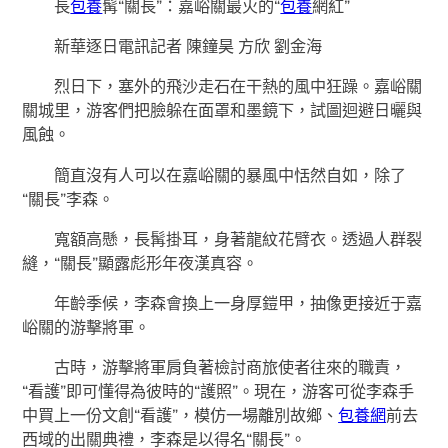
長
包養
髯“關長”：嘉峪關最火的“
包養
網紅”
新華逐日電訊記者 陳鐘昊 方欣 劉金海
烈日下，塞外的飛沙走石在干熱的風中狂躁。嘉峪關
關城里，游客們把臉躲在面罩和墨鏡下，試圖迴避日曬與
風蝕。
簡直沒有人可以在嘉峪關的暴風中恬然自如，除了
“關長”李森。
寬額高懸，長髯掛耳，身著龍紋花臂衣。透過人群裂
縫，“關長”顯露彪形年夜漢真容。
年齡季候，李森會換上一身厚鎧甲，抽像更接近于嘉
峪關的游擊將軍。
古時，游擊將軍肩負著檢討商旅使者往來的職責，
“看護”即可懂得為彼時的“護照”。現在，游客可從李森手
中買上一份文創“看護”，模仿一場離別故鄉、
包養網
前去
西域的出關典禮，李森是以得名“關長”。