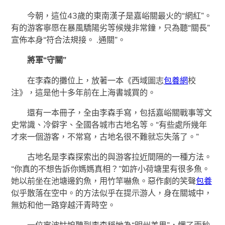
今朝，這位43歲的東南漢子是嘉峪關最火的“網紅”。
有的游客寧愿在暴風驕陽劣等候幾非常鐘，只為聽“關長”
宣佈本身“符合法規接。 .通關”。
將軍“守關”
在李森的攤位上，放著一本《西域圖志
包養網
校
注》，這是他十多年前在上海書城買的。
還有一本冊子，全由李森手寫，包括嘉峪關戰事等文
史常識、冷僻字、全國各城市古地名等。“有些處所幾年
才來一個游客，不常寫，古地名很不難就忘失落了。”
古地名是李森探索出的與游客拉近間隔的一種方法。
“你真的不想告訴你媽媽真相？”如許小荷塘里有很多魚。
她以前坐在池塘邊釣魚，用竹竿嚇魚。惡作劇的笑聲
包養
似乎散落在空中。的方法似乎在提示游人，身在關城中，
無妨和他一路穿越汗青時空。