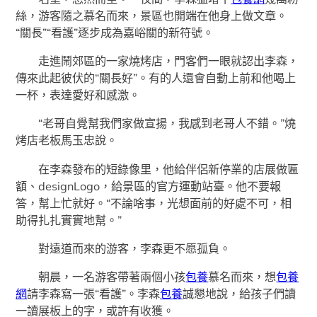
絲，游客隨之慕名而來，景區也開端在他身上做文章。
“關長”“看護”逐步成為嘉峪關的新符號。
走進鬧郊區的一家燒烤店，門客們一眼就認出李森，
傳來此起彼伏的“關長好”。有的人還會自動上前和他喝上
一杯，表達愛好和感激。
“老哥自覺幫我們家做宣揚，我感到老哥人不錯。”燒
烤店老板馬玉忠說。
在李森發布的短錄像里，他給伴侶新停業的店展做匾
額、designLogo，給景區的官方運動站臺。他不要報
答，幫上忙就好。“不論啥事，光想面前的好處不可，相
助得扎扎實實地幫。”
對遠道而來的游客，李森更不愿孤負。
朝晨，一名游客帶著兩個小孩
包養
慕名而來，想
包養
網
請李森寫一張“看護”。李森
包養
誠懇地說，給孩子們讀
一讀展板上的字，或許有收獲。