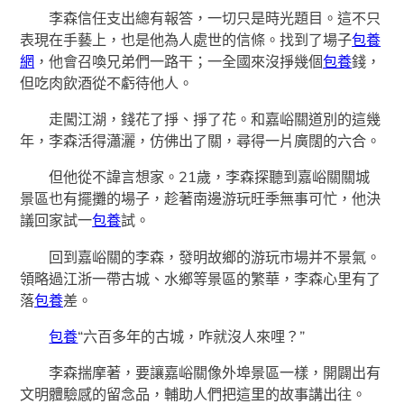
李森信任支出總有報答，一切只是時光題目。這不只
表現在手藝上，也是他為人處世的信條。找到了場子
包養
網
，他會召喚兄弟們一路干；一全國來沒掙幾個
包養
錢，
但吃肉飲酒從不虧待他人。
走闖江湖，錢花了掙、掙了花。和嘉峪關道別的這幾
年，李森活得瀟灑，仿佛出了關，尋得一片廣闊的六合。
但他從不諱言想家。21歲，李森探聽到嘉峪關關城
景區也有擺攤的場子，趁著南邊游玩旺季無事可忙，他決
議回家試一
包養
試。
回到嘉峪關的李森，發明故鄉的游玩市場并不景氣。
領略過江浙一帶古城、水鄉等景區的繁華，李森心里有了
落
包養
差。
包養
“六百多年的古城，咋就沒人來哩？”
李森揣摩著，要讓嘉峪關像外埠景區一樣，開闢出有
文明體驗感的留念品，輔助人們把這里的故事講出往。