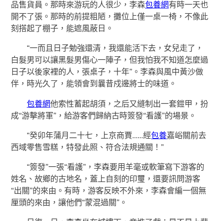
品售貨員。那時來游玩的人很少，李森
包養網
有時一天也
開不了張。那時的前提粗陋，攤位上僅一桌一椅，不像此
刻搭起了棚子，能遮風蔽日。
“一而且日子勉強還清，我還能活下去，女兒走了，
白髮男可以讓黑髮男傷心一陣子，但我怕我不知道怎麼過
日子以後家裡的人，張桌子，十年”。李森與風中黃沙做
伴，時光久了，能領會到曩昔戍邊將士的味道。
包養網
他索性蓄起胡須，之后又縫制出一套鎧甲，扮
成“游擊將軍”，給游客們歸納古時簽發“看護”的場景。
“癸卯年蒲月二十七，上京商賈……經
包養
嘉峪關前去
西域零售雪糕，特發此照、符合法規通關！”
“簽發”一張“看護”，李森要用羊毫或軟筆寫下游客的
姓名、故鄉的古地名，蓋上自刻的印璽，還要訊問游客
“出關”的來由。有時，游客反映不外來，李森會編一個無
厘頭的來由，讓他們“蒙混過關”。