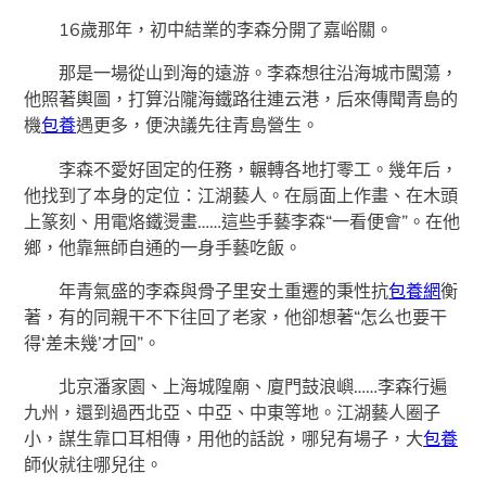
16歲那年，初中結業的李森分開了嘉峪關。
那是一場從山到海的遠游。李森想往沿海城市闖蕩，
他照著輿圖，打算沿隴海鐵路往連云港，后來傳聞青島的
機
包養
遇更多，便決議先往青島營生。
李森不愛好固定的任務，輾轉各地打零工。幾年后，
他找到了本身的定位：江湖藝人。在扇面上作畫、在木頭
上篆刻、用電烙鐵燙畫……這些手藝李森“一看便會”。在他
鄉，他靠無師自通的一身手藝吃飯。
年青氣盛的李森與骨子里安土重遷的秉性抗
包養網
衡
著，有的同親干不下往回了老家，他卻想著“怎么也要干
得‘差未幾’才回”。
北京潘家園、上海城隍廟、廈門鼓浪嶼……李森行遍
九州，還到過西北亞、中亞、中東等地。江湖藝人圈子
小，謀生靠口耳相傳，用他的話說，哪兒有場子，大
包養
師伙就往哪兒往。