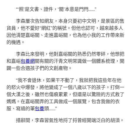
“‘照’是文書、證件，‘關’本意是門閂……”
李森屢次告知網友，本身只要初中文明，是景區的售
貨員，他不愛好“網紅”的稱號。但他也認可，越來越多人
因他清楚嘉峪關、走進嘉峪關，也為他小我的工作帶來新
的機遇。
李森比來發明，他對嘉峪關的熟悉仍然零碎，他想把
和嘉峪
包養網
關有關的汗青文明常識做一個體系梳理，開
闢一些合適孩子們的文創產物。
“我不會退休，如果干不動了，我就把我這些年在他
的怒火中爆發，將他變成了一個八歲以下的孩子。打倒一
個大漢之後，雖然也傷痕累累，但還是以驚險的方式救了
媽媽。在嘉峪關弄的工具做成一個展覽，包含我做的衣
服、寫過的筆
包養
頭……”
措辭間，李森習氣性地捋了捋曾經開端泛白的胡須。