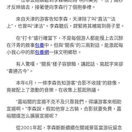
一位寧波姑娘聽到李森稱她為“明州美男”，愣了兩秒
才反映過去，接著便向李森行了個抱拳禮。
來自天津的游客告知李森，天津除了叫“直沽”“沽
上”，也曾叫“津沽”。李森聽后，趕緊將其補寫到冊子里。
在“打卡”盛行確當下，不是每個游人都能慢上去沉醉
在汗青的敘事
包養
中。但與“關長”的三兩對話，能激起每
小我心中的那
包養網
一抹文明鄉愁。
有人驚嘆，“關長”樣子容貌糙，講起話、寫起字來卻
“書通古今”。
本年6月，一條李森告知游客“合影不收錢”的錄像，
竟被配上了激動的音樂，在收集上惹起熱議。
“嘉峪關的宣揚不克不及只靠我們，得讓游客來相助
宣揚啊。”李森說，假如他穿上古裝，合影就要免費，嘉
峪關還怎么擴展宣揚呢？
從2001年起，李森斷斷續續在關城景區當游玩留念