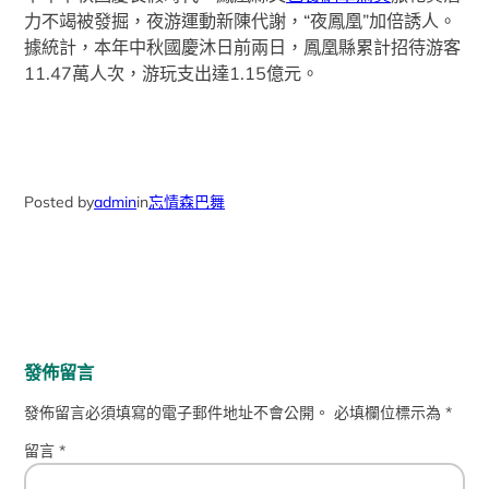
力不竭被發掘，夜游運動新陳代謝，“夜鳳凰”加倍誘人。
據統計，本年中秋國慶沐日前兩日，鳳凰縣累計招待游客
11.47萬人次，游玩支出達1.15億元。
Posted by
admin
in
忘情森巴舞
發佈留言
發佈留言必須填寫的電子郵件地址不會公開。
必填欄位標示為
*
留言
*