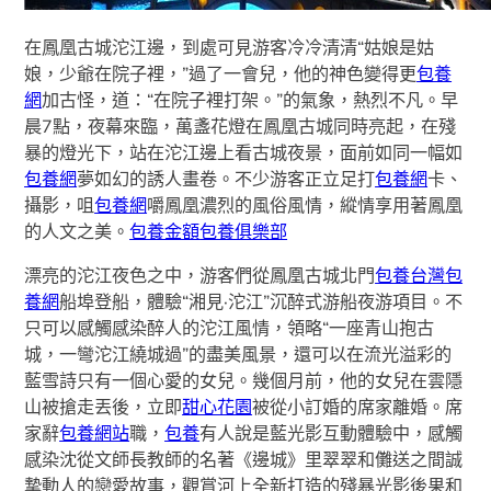
在鳳凰古城沱江邊，到處可見游客冷冷清清“姑娘是姑
娘，少爺在院子裡，”過了一會兒，他的神色變得更
包養
網
加古怪，道：“在院子裡打架。”的氣象，熱烈不凡。早
晨7點，夜幕來臨，萬盞花燈在鳳凰古城同時亮起，在殘
暴的燈光下，站在沱江邊上看古城夜景，面前如同一幅如
包養網
夢如幻的誘人畫卷。不少游客正立足打
包養網
卡、
攝影，咀
包養網
嚼鳳凰濃烈的風俗風情，縱情享用著鳳凰
的人文之美。
包養金額
包養俱樂部
漂亮的沱江夜色之中，游客們從鳳凰古城北門
包養
台灣包
養網
船埠登船，體驗“湘見·沱江”沉醉式游船夜游項目。不
只可以感觸感染醉人的沱江風情，領略“一座青山抱古
城，一彎沱江繞城過”的盡美風景，還可以在流光溢彩的
藍雪詩只有一個心愛的女兒。幾個月前，他的女兒在雲隱
山被搶走丟後，立即
甜心花園
被從小訂婚的席家離婚。席
家辭
包養網站
職，
包養
有人說是藍光影互動體驗中，感觸
感染沈從文師長教師的名著《邊城》里翠翠和儺送之間誠
摯動人的戀愛故事，觀賞河上全新打造的殘暴光影後果和