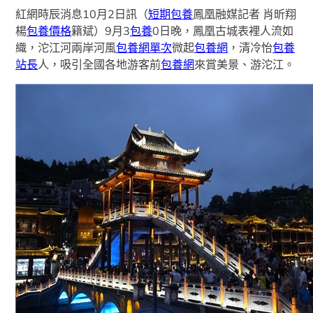
紅網時辰消息10月2日訊（
短期包養
鳳凰融媒記者 肖昕翔
楊
包養價格
籍斌）9月3
包養
0日晚，鳳凰古城表裡人流如
織，沱江河兩岸河風
包養網單次
微起
包養網
，清冷怡
包養
站長
人，吸引全國各地游客前
包養網
來賞美景、游沱江。