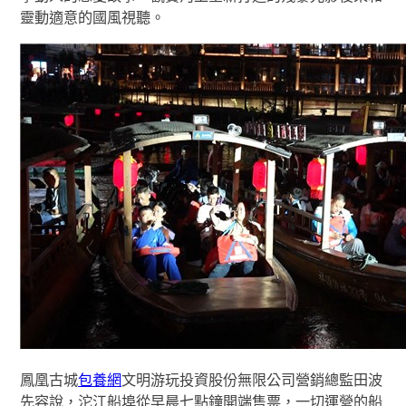
靈動適意的國風視聽。
鳳凰古城
包養網
文明游玩投資股份無限公司營銷總監田波
先容說，沱江船埠從早晨七點鐘開端售票，一切運營的船