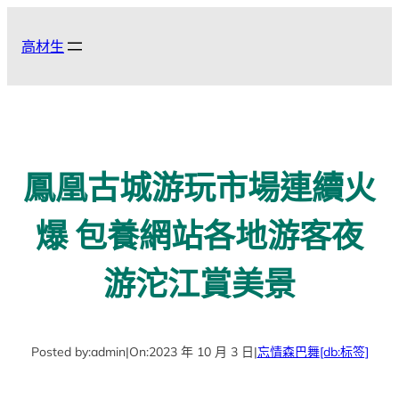
跳
至
高材生
主
要
內
容
鳳凰古城游玩市場連續火
爆 包養網站各地游客夜
游沱江賞美景
Posted by:
admin
|
On:
2023 年 10 月 3 日
|
忘情森巴舞
[db:标签]