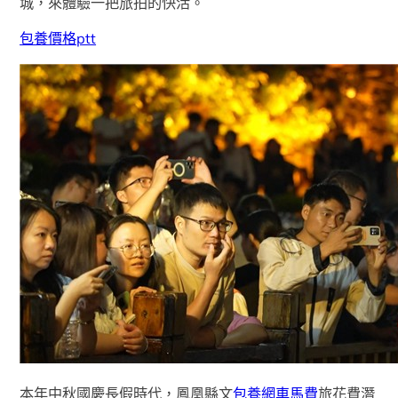
城，來體驗一把旅拍的快活。
包養價格ptt
本年中秋國慶長假時代，鳳凰縣文
包養網車馬費
旅花費潛