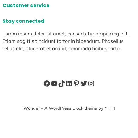
Customer service
Stay connected
Lorem ipsum dolor sit amet, consectetur adipiscing elit.
Etiam sagittis tincidunt tortor in bibendum. Phasellus
tellus elit, placerat et orci id, commodo finibus tortor.
Facebook
YouTube
TikTok
LinkedIn
Pinterest
X
Instagram
Wonder – A WordPress Block theme by YITH