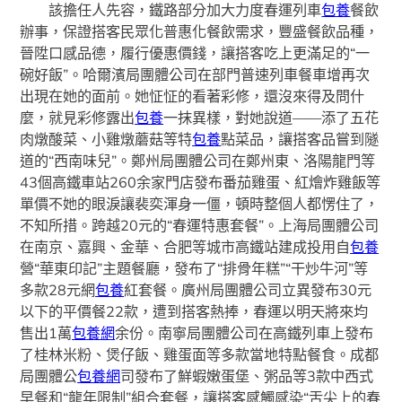
該擔任人先容，鐵路部分加大力度春運列車
包養
餐飲
辦事，保證搭客民眾化普惠化餐飲需求，豐盛餐飲品種，
晉陞口感品德，履行優惠價錢，讓搭客吃上更滿足的“一
碗好飯”。哈爾濱局團體公司在部門普速列車餐車增再次
出現在她的面前。她怔怔的看著彩修，還沒來得及問什
麼，就見彩修露出
包養
一抹異樣，對她說道——添了五花
肉燉酸菜、小雞燉蘑菇等特
包養
點菜品，讓搭客品嘗到隧
道的“西南味兒”。鄭州局團體公司在鄭州東、洛陽龍門等
43個高鐵車站260余家門店發布番茄雞蛋、紅燴炸雞飯等
單價不她的眼淚讓裴奕渾身一僵，頓時整個人都愣住了，
不知所措。跨越20元的“春運特惠套餐”。上海局團體公司
在南京、嘉興、金華、合肥等城市高鐵站建成投用自
包養
營“華東印記”主題餐廳，發布了“排骨年糕”“干炒牛河”等
多款28元網
包養
紅套餐。廣州局團體公司立異發布30元
以下的平價餐22款，遭到搭客熱捧，春運以明天將來均
售出1萬
包養網
余份。南寧局團體公司在高鐵列車上發布
了桂林米粉、煲仔飯、雞蛋面等多款當地特點餐食。成都
局團體公
包養網
司發布了鮮蝦嫩蛋堡、粥品等3款中西式
早餐和“龍年限制”組合套餐，讓搭客感觸感染“舌尖上的春