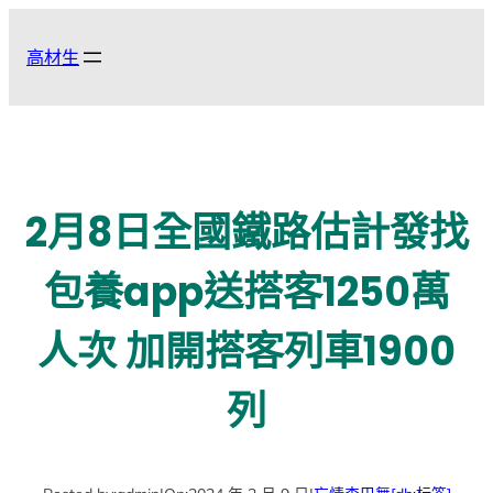
跳
至
高材生
主
要
內
容
2月8日全國鐵路估計發找
包養app送搭客1250萬
人次 加開搭客列車1900
列