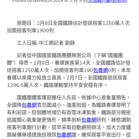
Posted by:
admin
|
On:
2024 年 2 月 9 日
|
忘情森巴舞
[db:标签]
原題目：2月8日全國鐵路估計發送搭客1250萬人次
加開搭客列車1900列
工人日報-中工網記者 劉靜
記者從中國國度鐵路團體無限公司（下稱“國鐵團
體”）得悉，2月8日，春運進進第14天，全國鐵路估計發
送搭客1250萬人次，加開搭客列車190
包養網
0列，本年
春運以來運力投放立異高。2月7日，全國鐵路發送搭客
1296.5萬人次，鐵路運輸堅持平安安穩有序。
國鐵團體客運部擔任人先容，依據中心景象臺預告，
全國降
包養網
雪范圍減小、強度削弱，為鐵路春運發明了
有利前提。但個體地域仍有雨雪冰凍氣象，鐵路部分親密
追蹤關心氣象變更情形，精準剖析
包養網
研判，靜態調劑
搭客列車開行計劃，提早采取自動避險辦法，加大力度鐵
路裝備舉措措施巡視保
包養網
護，確保搭客平安出行。從