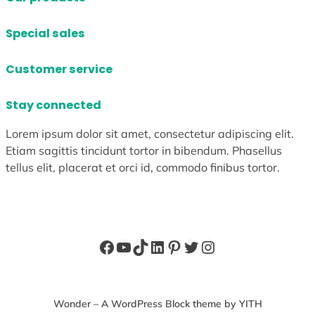
Special sales
Customer service
Stay connected
Lorem ipsum dolor sit amet, consectetur adipiscing elit.
Etiam sagittis tincidunt tortor in bibendum. Phasellus
tellus elit, placerat et orci id, commodo finibus tortor.
Facebook
YouTube
TikTok
LinkedIn
Pinterest
X
Instagram
Wonder – A WordPress Block theme by YITH