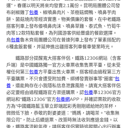
運”，春運以明天將來均發賣2.1萬份。昆明局團體公司發
布剁椒雞丁
包養
、椒噴鼻肉片、茶樹菇燜鴨、噴鼻芋肉
餅、菌菇燒肉等經濟實惠，物美價廉的套餐，在中老鐵路
搭客列車上發布傣噴鼻肉沫、噴鼻草雞、泰式魚、竹筍牛
肉等12款特點套餐，為列國游客供給豐盛的餐飲選擇。
烏
包養
魯木齊局團體公司在普速列車上發布了葷素搭配的
6種盒飯套餐，并延伸進出疆搭客列車餐車營業時光。
鐵路部分提醒寬大搭客伴侶，鐵路12306網站（含客
戶端）是中國鐵路獨一官方火車票收集售票平臺，從未受
權任何第三
包養
方平臺出售火車票。搭客經由過程第三方
平臺購票，不只會遭受附加費、綁縛發賣辦事等“圈套”
包
養
，還能夠存在小我隱私信息泄露風險。請寬大搭客伴侶
必定要經由過程鐵路官方渠道購票，認
包養
準12306官方
網站和“鐵路12306”官方
包養網
APP，并確認票款的收款
方為“中國鐵路藍玉華立即端起彩秀剛剛遞給她的茶杯，
微微低下臉，恭敬的對婆婆道：“媽媽，請喝茶。”收集無
限公司”，防止后續退票、改簽時無法收到應退金錢。以
後，鐵路客流較年夜，請搭客伴侶實時追蹤關心出行辦事