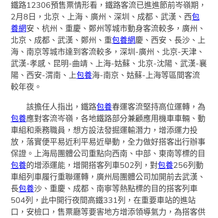
鐵路12306預售票情形看，鐵路客流已進進節前岑嶺期，
2月8日，北京、上海、廣州、深圳、成都、武漢、西
包
養網
安、杭州、重慶、鄭州等城市動身客流較多，廣州、
北京、成都、武漢、鄭州、重
包養網
慶、西安、長沙、上
海、南京等城市達到客流較多，深圳-廣州、北京-天津、
武漢-孝感、昆明-曲靖、上海-姑蘇、北京-沈陽、武漢-襄
陽、西安-渭南、上
包養
海-南京、姑蘇-上海等區間客流
較年夜。
該擔任人指出，鐵路
包養
春運客流堅持高位運轉，為
包養
應對客流岑嶺，各地鐵路部分兼顧應用機車車輛、動
車組和乘務職員，想方設法發掘運輸潛力，增添運力投
放，落實便平易近利平易近舉動，全力做好搭客出行辦事
保證。上海局團體公司重點向西南、中部、東南等標的目
包養
的增添運能，增開搭客列車502列，對
包養
256列動
車組列車履行重聯運轉，廣州局團體公司加開前去武漢、
長
包養
沙、重慶、成都、南寧等熱點標的目的搭客列車
504列，此中開行夜間高鐵331列，在重要車站的進站
口，安檢口，售票廳等要害地方增添領導氣力，為搭客供