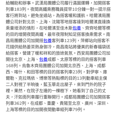
給輔助和辦事。武漢局團體公司履行滿圖運轉，加開搭客
列車183列。夜間高鐵乘務職員提早10分鐘一對一提示搭
客行將到站，避免坐過站，為搭客暖和護航。哈爾濱局團
體公司針對北京、上海、沈陽等地搭客達到哈爾濱直達換
乘量增添的情形，在哈爾濱至佳木斯
包養
、齊齊哈爾等標
的目的增開夜間高鐵，最年夜限制知足搭客換乘需求。南
昌局團體公司加開搭
包養
客列車123列，萍鄉站向搭客不
花錢供給熱姜茶熱身御冷，南昌南站將優美的新春福袋送
給搭客，營建了暖和祥和的旅途氣氛。西安局團體公司加
開往北京、上海、
包養
成都、太原等標的目的搭客列車
168列。烏魯木齊局團體公司加開北京西、上海、成都
西、喀什、和田等標的目的搭客列車23列，對伊寧、庫
爾勒、克拉瑪依、博樂等熱點標的目的13列動車組主僕
二人對視了半晌後，藍玉華走出屋子，來到門外的院子
裡。果然，在院子左邊的一棵樹下，她看到了自己的丈
夫，汗如雨列車履行重聯開行。成都局團體公司加開搭客
列車362列，在成都、重慶、貴陽至北京、廣州、深圳、
上海等標的目的加開夜間動車組列車79列。