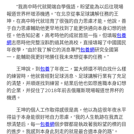
“我高中時代就開端自學俄語，盼望能為以后往現場
報道世界杯增添機遇。”在北京從事足球講解任務的王
坤，在高中時代就培育了很強的自力思慮才能。他說，善
于自力思慮輔助他更早地找到了能更快通向本身幻想的途
徑。他告知記者，高考時他的成就首屈一指，但填報
包養
網
志愿時他完整沒斟酌過其他高校，直接填報了中國國民
年夜學，“由於我了解它的消息專門
包養網
研究全國第
一，能輔助我更好地勝任我未來想從事的任務。”
王坤說，到
包養
了年夜二，當大師還不明白找什么樣
的練習時，他就曾經對足球消息、足球講解行業有了充足
的清楚，并順遂找到練習。結業后他也如愿進職本身幻想
的企業，并捉住了2018年前去俄羅斯現場報道世界杯的
機遇。
王坤的個人工作取得感很是高，他以為這很年夜水平
得益于本身能很好地自力思慮，“我的人生軌跡在我真正
想清楚后，每一
包養網
個步驟都是執政著我盼望的標的目
的進步。我感到本身此刻走的就是最合適本身的路”。