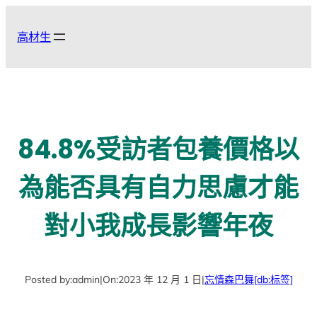
跳
至
高材生
主
要
內
容
84.8%受訪者包養價格以
為能否具有自力思慮才能
對小我成長影響年夜
Posted by:
admin
|
On:
2023 年 12 月 1 日
|
忘情森巴舞
[db:标签]