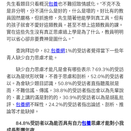
先生看題目只看概況
包養
也不難招致情感化。“不克不及
是非分明，分不清什么是好的，什么是壞的。好比有的教
員固然嚴格，但抓進修，先生隨著他能學到真工具。但有
的孩子就會不愛好這類教員，甚至不想上這類教員的課。
實在這些先生沒有真正思慮過上學是為了什么，教員明明
可以省心卻非要費神是圖什么。”
查詢拜訪中，82.
包養網
1%的受訪者覺得當下一些年
青人缺少自力思慮才能。
缺少自力思慮才能凡是會有哪些表示？69.3%的受訪
者以為是吠形吠聲，不善于思慮和剖析，52.0%的受訪者
以。為會缺少題目認識，50.8%的受訪者直指聽風就是
雨，不難信謠、傳謠，38.8%的受訪者指出會以為先輩說
的、書上講的滿是對的的，30.9%的受訪者以為是胡亂批
評、
包養網
不睬性，24.2%的受訪者指出論述、剖析、推
論等才能缺掉。
84.8%受訪者以為能否具有自力
包養
思慮才能對小我
成長影響年夜