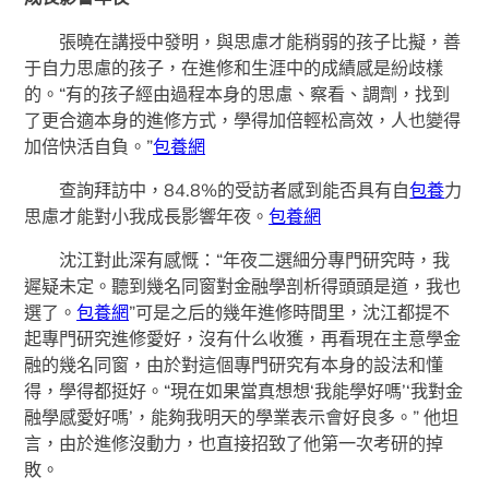
張曉在講授中發明，與思慮才能稍弱的孩子比擬，善
于自力思慮的孩子，在進修和生涯中的成績感是紛歧樣
的。“有的孩子經由過程本身的思慮、察看、調劑，找到
了更合適本身的進修方式，學得加倍輕松高效，人也變得
加倍快活自負。”
包養網
查詢拜訪中，84.8%的受訪者感到能否具有自
包養
力
思慮才能對小我成長影響年夜。
包養網
沈江對此深有感慨：“年夜二選細分專門研究時，我
遲疑未定。聽到幾名同窗對金融學剖析得頭頭是道，我也
選了。
包養網
”可是之后的幾年進修時間里，沈江都提不
起專門研究進修愛好，沒有什么收獲，再看現在主意學金
融的幾名同窗，由於對這個專門研究有本身的設法和懂
得，學得都挺好。“現在如果當真想想‘我能學好嗎’‘我對金
融學感愛好嗎’，能夠我明天的學業表示會好良多。” 他坦
言，由於進修沒動力，也直接招致了他第一次考研的掉
敗。