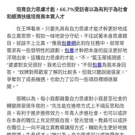
培育自力思慮才能，66.7%受訪者以為有利于為社會
和經濟扶植培育高本質人才
在王坤看來，只要先具有自力思慮才能才幹更好地成
長立異思想。假如一味地安分守紀，不往試著本身思慮題
目，就談不上立異。“像我
包養網
此刻在任務中，就常常
需求有一些發明性的謀劃，
包養
才幹把本身的設法更好地
浮現出來。這種自力思慮的才能，“不。”藍玉華搖頭道：
“婆婆對女兒很好，我老公也很好。”不但
包養
為我本身回
答。 “奴婢對蔡歡家了解的比較多，但我只聽說過張家。”
爭奪到了成長機遇，也助力了公司一些項目標順遂展
開。”
張曉以為，每小我都器重自力思慮對小我甚至社會的
轉變將是很年夜的。“先生能在進修方式上不竭反思和改
良，有利于進步進修效力。年青人步進社會，也可以或許
在本身的職位上充足挖掘自我，發光發燒。教員可以或許
在職位上一向不竭立異教導講授方式，輔助先生更好地進
修常識，生長成才。”她以為，自力思慮可以或許帶來方