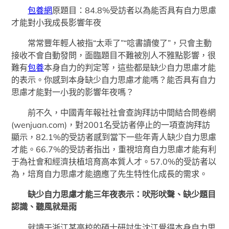
包養網
原題目：84.8%受訪者以為能否具有自力思慮
才能對小我成長影響年夜
常常豐年輕人被指“太乖了”“唸書讀傻了”，只會主動
接收不會自動發問，面臨題目不難被別人不雅點影響，很
難有
包養
本身自力的判定等，這些都是缺少自力思慮才能
的表示。你感到本身缺少自力思慮才能嗎？能否具有自力
思慮才能對一小我的影響年夜嗎？
前不久，中國青年報社社會查詢拜訪中間結合問卷網
(wenjuan.com)，對2001名受訪者停止的一項查詢拜訪
顯示，82.1%的受訪者感到當下一些年青人缺少自力思慮
才能。66.7%的受訪者指出，重視培育自力思慮才能有利
于為社會和經濟扶植培育高本質人才。57.0%的受訪者以
為，培育自力思慮才能適應了先生特性化成長的需求。
缺少自力思慮才能三年夜表示：吠形吠聲、缺少題目
認識、聽風就是雨
就讀于浙江某高校的碩士研討生沈江覺得本身自力思