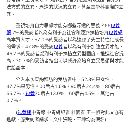
法方式的立異、周遭的狀況的立異，甚至是學科實際的立
異。
重視培育自力思慮才能有哪些深遠的意義？66
包養
網
.7%的受訪者以為有利于為社會和經濟扶植培育
包養網
高本質人才，57.0%的受訪者以為適應了先生特性化成長
的需求，47.8%的受訪
包養
者以為有利于加強立異才能，
46.7%的受訪者感到有利于扶植立異型國度、推進社會提
高，30.7%的受訪者指出可以或許為培育立異思想與才能
供給基本。
介入本次查詢拜訪的受訪者中，52.3%是女性，
47.7%是男性。00后占1.6%，90后占24.4%，80后占
55.7%，
包養
70后占13.0%，60后占4.5%，其他占
0.7%。
(
包養網
中青報·中青網記者 杜園春 王一帆對此文亦有
進獻，應受訪者請求，文中張曉、王坤均為假名)