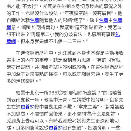
慮才能“不太行”，尤其是在碰到本身切身經過的事況之外
的工作，老是沒什么設法，“年夜腦空缺，沒有眉目”，他
自嘲經常就
包養
隨著他人的思緒“跑了”，缺少
包養
主
包養
網
意。“聽到誰剖析兩句，就感到‘這不雅點挺對，我怎么
想不出來？’再聽第二小我的分歧看法，也感到有事理
包
養網
，但本身就是說不出個一二三來。”
在進修經過歷程中，沈江感到本身也基礎是主動接收
書本上的內在的事務，缺乏深刻自力思慮，“有的同窗就
能提出疑問，并測驗考試往證明或證偽，在這個經過歷程
中加深了對常識點的懂得，可以或許觸類旁通，發生了更
多的進修樂趣。”
結業于北京一所985院校“那個你怎麼說？”的張曉曾
到云南支教一年，教高中汗青。在講授中她發明，良多先
生在進
包養網
修中自動思慮不敷，“拿來主義”，“對常識點
不加思慮，不關懷前因後果，更不會問‘為什么是如許’，
感到背上去就可以。有時我測驗考試與先生更深刻地切
磋，良多同窗就說從
包養網
沒有想過”。她還發明，一些