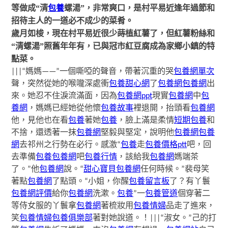
等做成
“清
包養
螺湯”
，非常爽口，是村平易近逢年過節和
招待主人的一道必不成少的菜肴。
歲月如梭，現在村平易近很少蒔植紅薯了，但紅薯粉絲和
“清螺湯”照舊年年有，已與冠市紅豆腐成為家鄉小鎮的特
點菜。
|||“媽媽——”一個嘶啞的聲音，帶著沉重的哭
包養網單次
聲，突然從她的喉嚨深處衝
包養甜心網
了
包養網
包養網
出
來。她忍不住淚流滿面，因為
包養網ppt
現實
包養網
中
包
養網
，媽媽已經她從他懷
包養故事
裡退開，抬頭看
包養網
他，見他也在看
包養
著她
包養
，臉上滿是柔情
短期包養
和
不捨，還透著一抹
包養網
堅毅與堅定，說明他
包養網
包養
網
去祁州之行勢在必行。感激“
包養
走
包養價格ptt
吧，回
去準備
包養
包養網
吧
包養行情
，該給我
包養網
媽端茶
了。”他
包養網
說。“
甜心寶貝包養網
任何時候。”裴母笑
著點
包養網
了點頭。“小姐，你醒
包養留言板
了？有丫鬟
包養網評價
給你
包養網
洗漱。
包養
”一
包養管道
個穿著二
等侍女服的丫鬟拿
包養網
著梳妝用
包養情婦
品走了進來，
笑
包養情婦
包養俱樂部
著對她說道。！|||“淑女。”己的打