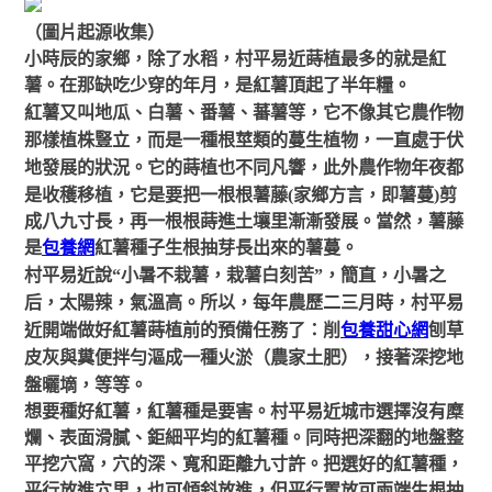
（圖片起源收集）
小時辰的家鄉，除了水稻，村平易近蒔植最多的就是紅
薯。在那缺吃少穿的年月，是紅薯頂起了半年糧。
紅薯又叫地瓜、白薯、番薯、蕃薯等，它不像其它農作物
那樣植株豎立，而是一種根莖類的
蔓
生植物，一直處于伏
地發展的狀況。它的蒔植也不同凡響，此外農作物年夜都
是收穫移植，它是要把一根根薯藤
(家鄉方言，即
薯蔓
)
剪
成八九寸長，再一根根蒔進土壤里漸漸發展。當然，薯藤
是
包養網
紅薯種子生根抽芽長出來的薯蔓。
村平易近說
“小暑不栽薯，栽薯白刻苦”，簡直，小暑之
后，太陽辣，氣溫高。所以，每年農歷二三月時，村平易
近開端做好紅薯蒔植前的預備任務了：削
包養甜心網
刨草
皮灰與糞便拌勻漚成一種火淤（農家土肥），接著深挖地
盤曬墑，等等
。
想要種好紅薯，紅薯種是要害。村平易近城市選擇沒有糜
爛、表面滑膩、鉅細平均的紅薯種。同時把深翻的地盤整
平挖穴窩，穴的深、寬和距離九寸許。把選好的紅薯種，