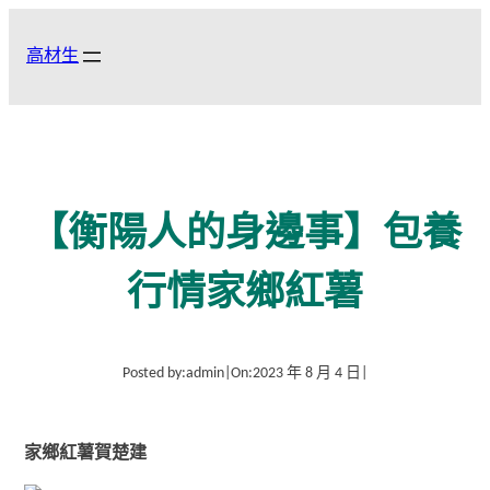
跳
至
高材生
主
要
內
容
【衡陽人的身邊事】包養
行情家鄉紅薯
Posted by:
admin
|
On:
2023 年 8 月 4 日
|
家鄉
紅薯
賀楚建