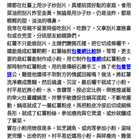
婦都在灶臺上用沙子炒刮片，異樣前提好點的家庭，會用
菜油把刮片炸至金黃。無論是用沙子炒，仍是油炸，都是
輕輕的甜、淡淡的噴鼻。
我常在母親不留意時偷吃刮片，吃飽了，又拿刮片塞進書
包或衣兜里，分送朋友給錯誤們。
紅薯不只能做刮片，主婦們變開花樣，把它切成條曬干，
還能做成紅薯粑粑、紅薯絲煎
包養網比較
餅，等等，更主
要的是紅薯能制作成
小粉
，用它制作
包養網
成紅薯粉皮。
那時制作紅薯粉皮，用的是
傳統石磨手工，換了老
包養管
道
公，難道他還得不到對方的情感回報嗎？做法
。將紅薯
洗凈磨成漿糊，然后過濾、沉淀，最后曬干就成了
小粉
。
村平易近將小粉、水、食鹽等，按必定比例，倒進熄滅著
的柴火灶臺
鐵鍋
里，并雙手敏捷捉住鍋耳提起，不斷地擺
動，鍋底就成了一層紅薯粉皮。再把粉皮冷卻后切成細條
長形，就成了
紅薯粉絲
，
參加瘦肉與它煲湯、或炒就釀成
了葷菜。
實在小粉用途很是多，如烹調魚、或肉等參加小粉，滋味
村平易近還用
小粉
，與碎瘦肉、雞蛋
更完爆、出奇的好。