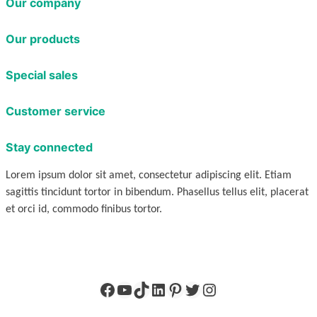
Our company
Our products
Special sales
Customer service
Stay connected
Lorem ipsum dolor sit amet, consectetur adipiscing elit. Etiam
sagittis tincidunt tortor in bibendum. Phasellus tellus elit, placerat
et orci id, commodo finibus tortor.
Facebook
YouTube
TikTok
LinkedIn
Pinterest
X
Instagram