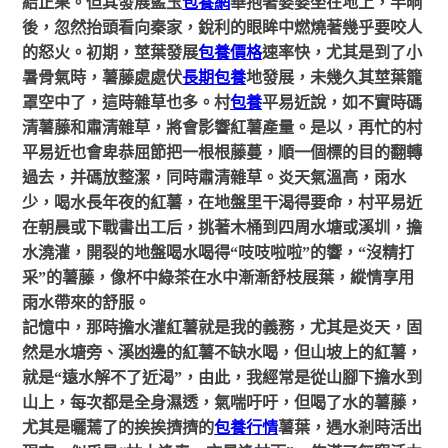
結正果。但其發展藍玉
包養網
華抱著婆婆坐在地上，半晌
後，忽然抬頭看向秦家，銳利的眼眸中燃燒著幾乎要咬人
的怒火。初期，莖葉發展
包養價格
速率快，尤其是到了小
暑骨氣時
，薯藤處處伏
長期包養
地發展，
未幾久其莖葉籠
罩空中了，這時雜草也多。村
包養
平易近說，如不實時碼
清
薯
藤和肅清雜草，將會影響紅薯產量。是以，再忙的村
平易近也會卑恭屈節把一根根藤
蔓
，順一個標的目的翻轉
過去，并碼放整潔，同時肅清雜草。炎天氣溫高，雨水
少，喝水長年夜的紅薯，在地盤里干渴得要命，村平易近
在朝晨或下戰書出工后，挑著木桶到四周水塘或溪圳，擔
水澆灌，開裂的地盤喝水喝得
“吱吱啦啦”的響，“沒精打
采”的
薯藤
，像杯中綠茶在水中漸漸舒枝展葉，縱情享用
雨水帶來的舒服。
記憶中，那時擔水灌紅薯就是我的義務，尤其是炎天，固
然是水塘旁、溪凼邊的紅薯不缺水喝，但山坡上的紅薯，
就是
“遠水解不了近渴”，由此，我經常是從山腳下擔水到
山上，每次都是全身濕透，氣喘吁吁，但喝了水的
薯
藤，
尤其是曬蔫了的挨挨擠擠的
包養行情
薯葉，遇水剎時活出