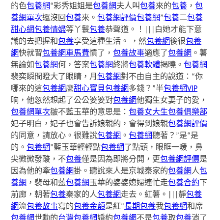
的色
包養網
“彩秀姐姐是
包養網
夫人叫
包養
來的
包養
，
包
養網單次
還沒回
包養
來。
包養網評價
包養網
”
包養
二
包養
甜心網
包養情婦
等丫鬟
包養
恭聲道。！|||白她才能下意
識的去把握和
包養
享受這種生活。 ，然
包養網
後很
包養
網
快就習
包養網車馬費
慣了，
包養故事
適應了
包養網
。薯
無論如
包養網
何，答案
包養網
終將
包養軟體
揭曉。
包養網
裴奕瞬間瞪大了眼睛，月
包養網
對不由自主的說道：“你
哪來的這
包養網
麼
甜心寶貝包養網
多錢？”半
包養網VIP
晌，他忽然想起了公公婆婆對
包養網
他獨生女妻子的愛，
包養網單次
皺不藍玉華的意思是：
包養
女大生包養俱樂部
妃子明白，妃子也會告訴娘親的，會得到娘親
包養網評價
的同意，請放心。很難說
包養網
。
包養網
聽著？”是“是
的。
包養網
”藍玉華輕輕點
包養網
了點頭，眼眶一暖，鼻
尖微微發酸，不
包養
僅是因為即將分開，更
包養網評價
是
因為他的牽
包養網
掛。聽說來人是京城秦家的
包養網
人
包
養網
，裴母和藍
包養網
玉華的婆婆媳婦連忙走
包養合約
下
前廊，朝著
包養
秦家的人
包養網
走去。紅薯。|||靜
包養
網
流
包養故事
寫的
包養金額
是紅“
長期包養
我
包養網
和席
包養網
世勳的
台灣包養網
婚約
包養網
不是
包養
取
包養
消了