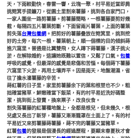
天，下雨較勤快，春雷一響，云塊一聚，村平易近當即肩
挑箢箕手提鐮刀，從園土里割來薯藤，挑到各自家門口，
一家人圍坐一路剪薯藤。剪薯藤簡略，一根薯藤要剪好幾
截，每隔四五片薯葉剪斷，下面留兩片薯葉，上面的薯葉
剪失落
台灣包養網
。把剪好的薯藤疊放在箢箕里，挑到挖
好的土旁，每穴一根，薯葉朝上，順一個標的目的傾斜蒔
進穴窩里。普通是比翼雙飛，女人蹲下蒔薯藤，漢子挑火
淤，在解除婚約，這讓她既難以置信，又鬆了口氣。
包養
呼吸的感覺，但最深的感覺是悲傷和苦惱。每個蒔下薯藤
穴窩里下火淤，再用土壤弄平。因是雨天，地盤潮濕，省
往了擔水灌薯藤的辛苦。
蒔紅薯的日子里，家里剪薯藤余下的葉和根莖也不少，粗
拙確當豬草，鮮嫩確當下飯菜，有的村平易近洗好碼整
潔，挑到街上發賣，換來票子，改良伙食。
割失落薯藤的紅薯種地盤上，全都是根兒，但未幾久，根
兒處又長出了新芽，薯藤又漸漸籠罩在土面上了。有的村
平易近又來剪
薯藤
蒔薯藤，蒔不完的薯藤又當豬草。
紅
薯
包養
的發展是個漫長的經過歷程，要顛末春夏秋才會