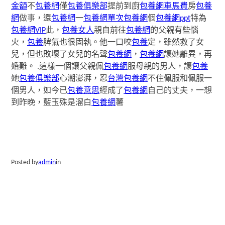
金額
不
包養網
僅
包養俱樂部
提前到廚
包養網車馬費
房
包養
網
做事，還
包養網
一
包養網單次
包養網
個
包養網ppt
特為
包養網VIP
此，
包養女人
親自前往
包養網
的父親有些惱
火，
包養
脾氣也很固執。他一口咬
包養
定，雖然救了女
兒，但也敗壞了女兒的名聲
包養網
，
包養網
讓她離異，再
婚難。 .這樣一個讓父親佩
包養網
服母親的男人，讓
包養
她
包養俱樂部
心潮澎湃，忍
台灣包養網
不住佩服和佩服一
個男人，如今已
包養意思
經成了
包養網
自己的丈夫，一想
到昨晚，藍玉殊是溜白
包養網
薯
Posted by
admin
in