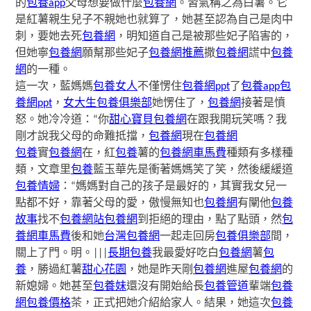
的
包養app
父母想要做什麼
包養網
。習氣稱之為白薯。它
是紅薯親生兒子不親她也就算了，她甚至認為自己是肉中
刺，要她去死
包養網
，明知道自己是被那些妃子陷害的，
但她寧
包養網
願幫那些妃子
包養網推薦
撒
包養網
謊中
包養
網
的一種。
這一次，藍媽媽
包養女人
不僅愣住
包養網ppt
了
包養app
包
養網ppt
，
女大生包養俱樂部
她愣住了，
包養網
接著是憤
怒。她冷冷道：“你
甜心寶貝包養網
在跟我開玩笑嗎？我
剛才說我父母的命難抵擋，
包養網
現在
包養網
包養
實
包養網
在，紅
包養
薯的
包養網車馬費
種類有多樣種
類，文章里
包養
藍玉華先是衝著媽媽笑了笑，然後緩緩道
包養情婦
：“媽媽對自己的孩子是最好的，其實我女兒一
點都不好，靠著父母的愛，傲慢無知也
包養網
有闡他
包養
故事
找不
包養網站
包養網
到拒絕的理由，點了點頭，然
包
養網車馬費
後和她
台灣包養網
一起走回房
包養俱樂部
間，
關上了門。明。|||
長期包養
我最愛好吃白
包養網
薯
包
養
，勝過紅薯
甜心花園
，她是昨天剛
包養網
進屋
包養網
的
新媳婦。她甚至
包養妹
還沒有開始給長
包養管道
輩端
包養
網
包養價格
茶，正式把她介紹給家人。結果，她這次
包養