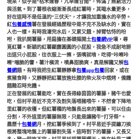
現來，似乎是
“枯木逢春，亢旱逢甘雨”，佈滿了無窮活力
與活氣。到了薯根收縮漸漸長成紅薯時，其喝水量更多，
好在這時不是低溫的“三伏天”，才讓我加重擔水的辛勞
。
紅
包養感情
薯在發展經過歷程中是不克不及缺水的，實在
人也一樣。有時我灌完水后，又累又餓，掉臂怙恃的吩
咐，我扒開薯藤，用扁擔在基礎摳開土
包養網VIP
壤，尋
圓圓的小屁股，我急不成耐地掰
覓紅薯。新穎的紅薯顯露
出這只小屁股，往衣服上一擦，張嘴就啃，吃得
“咔嚓咔
嚓”嘣脆的響，薯汁橫流，噴鼻甜脆爽，真是解饞又解
包
養網
餓。有時我把生紅薯靜靜拿
包養app
包養
回家，或在
煮豬食時，又靜靜把紅薯放進灶膛的柴火灰中煨烤，備饑
餓難忍時充饑。
正在發展的紅薯能吃，實在長得綠茵茵的薯藤，豬牛也愛
吃，但村平易近不克不及割失落喂豬喂牛，不然會下降地
里紅薯的收穫。但紅薯種的地盤長出來的薯藤，可以任由
分割，不外這里的薯藤無限，只能是讓豬牛
“打牙祭”。
農歷十
包養網
月，挖紅薯季候到了。村平易近手提鐮刀挨
根將整塊地盤上的薯藤割失落。這時割下的薯藤，又長又