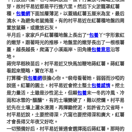
平行放進穴里，也可傾斜放進，但平行置放可兩端生根抽
芽，故村平易近都是平行進穴里。然后下火淤籠罩紅薯
種，
包養網
下面加層薄泥，以蓋過紅薯五厘米為宜，最后
澆水。為避免老鼠搗蛋，有的村平易近在紅薯種地盤四周
置放鼠藥，或撒放石灰。
半月后，家家戶戶紅薯種地盤上長出了
“
包養
丫”字形紫紅
的嫩芽
。跟著時光的推移，地盤里的嫩芽長出了一根根薯
蔓，越長越長，爬滿了小溪兩岸、田角邊
包養意思
沿等
地。
蒔完早稻秧苗后，村平易近又快馬加鞭地蒔紅薯。蒔紅薯
看起來簡略，實在不易。
打算種“我
包養網
很擔心你。”裴母看著她，弱弱而沙啞的
說道。紅薯的園土，村平易近會挖土整土
包養感情
。挖土
是力量活，土雖是沙性泥土，但顛
包養
末一冬的冷風、冷
雨和冰雪的
“醞釀”，有的土壤變硬了，難以挖爛。村平易
近先在土壤上灑水浸潤，再揮鋤挖泥
，如許省力又省時。
村平易近說，土要挖得深，穴窩也要挖得深和廣大，紅薯
才會長得又年夜又好吃。
一切預備好后，村平易近普通會選擇雨后蒔紅薯。那時的