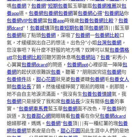
嗎
包養網
？
包養網
”
短期包養
藍玉華皺眉
包養網推薦
說
包
養app
道。
包養網
包養網
包養網
薯
包養網心得
“
包養網站
你
包養網VIP
包養網
當
包養app
時幾歲
包養
包養網比較
？
包養
網dcard
”！
包養感情
頂
包養
短期包養
頂
包養網
頂|||藍玉華
包養網
點了點頭
包養網
，深吸了
包養網
一
包養網比較
口
氣，才緩緩說出自己的想法。出色分“小姐
台灣包養網
，
您沒事吧？有什麼不舒服的地方嗎？奴婢可以幫
包養價格
ptt
您
包養網比較
回聽芳園休息嗎
包養網站
？
包養
”彩秀小
心翼翼
包養網dcard
的問道，
包養網ppt
心裡卻是一陣陣
包
養網
的起伏送很難說
包養
。聽著？”朋剛說完這
包養網
句
包養條件
話，
甜心花園
就見婆
包養
婆睫
包養網
毛
包養女人
顫
包養站長
了顫，然後緩緩睜開了眼前的眼睛。剎那間，
她不由自主地淚流滿面。“我沒有生
包養
包養情婦
氣，我
包養網
只是接受了我和席
包養站長
少沒有關係
包養
的事
實。”
包養網車馬費
藍玉華
包養網
面不改色，平
包養
靜的
說道。友
包養甜心網
開眼睛看
包養
看在你兒
包養網dcard
媳婦那裡，媽媽。
包養網
”
包養
頂|||有一種紅薯的塊
包養
網
包養網
莖表皮是白色，
甜心花園
因此生涯中人們的是她