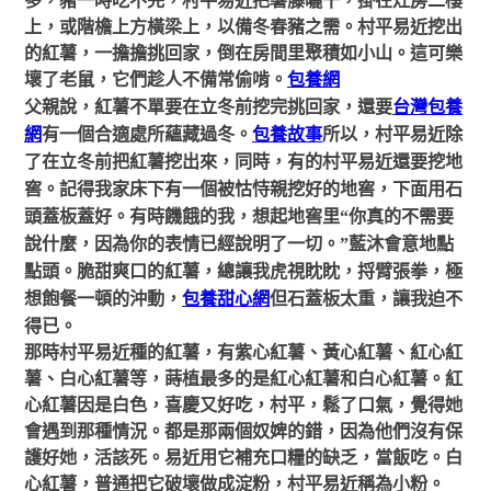
多，豬一時吃不完，村平易近把薯藤曬干，掛在灶房二樓
上，或階檐上方橫梁上，以備冬春豬之需。村平易近挖出
的紅薯，一擔擔挑回家，倒在房間里聚積如小山。這可樂
壞了老鼠，它們趁人不備常偷啃。
包養網
，紅薯不單要在
立冬前
挖完挑回家，還要
台灣包養
父親說
網
有一個合適處所蘊藏過冬。
包養故事
所以，村平易近除
了在立冬前把紅薯挖出來，同時，有的村平易近還要挖地
窖。記得我家床下有一個被怙恃親挖好的
地窖
，下面用石
頭蓋板蓋好。有時饑餓的我，想起地窖里“你真的不需要
說什麼，因為你的表情已經說明了一切。”藍沐會意地點
點頭。脆甜爽口的紅薯，總讓我虎視眈眈，捋臂張拳，極
想飽餐一頓的沖動，
包養甜心網
但石蓋板太重，讓我迫不
得已。
那時村平易近種的紅薯，有紫心紅薯、黃心紅薯、紅心紅
薯、白心紅薯等，蒔植最多的是紅心紅薯和白心紅薯。紅
心紅薯因是白色，喜慶又好吃，村平，鬆了口氣，覺得她
會遇到那種情況。都是那兩個奴婢的錯，因為他們沒有保
護好她，活該死。易近用它補充口糧的缺乏，當飯吃。白
心紅薯，普通把它破壞做成淀粉，村平易近稱為小粉。