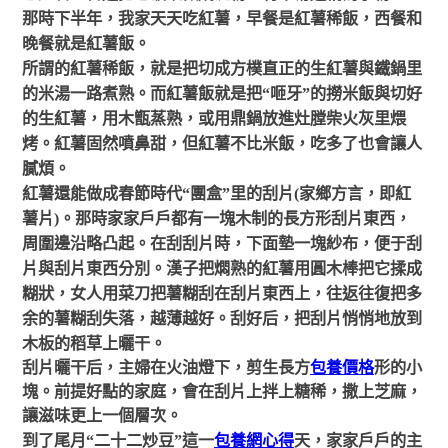
那時下半年，我家天天吃紅薯，早餐是紅薯
稀飯
，西餐和
晚餐就是紅薯飯。
所謂的紅薯稀飯，就是把切成方樸直正的生紅薯與鐵鍋里
的米湯一路煮熟。而紅薯飯就是把
“咂牙”的撈米飯與切好
的生紅薯，用木甑蒸熟，或用鼎鍋放進灶膛柴火灰里煨
烤。紅薯固然噴鼻甜，但紅薯不比米飯，吃多了也會讓人
膩煩。
紅薯
還能做成春節時代
“團盒”里的刮片(家鄉方言，即紅
薯片)。那時家家戶戶都有一塊木制的長方形刮片東西，
周圍邊沿略凸起。在刮刮片時，下面墊一塊紗布，便于刮
片與刮片東西分別。漢子把
燜熟的紅
薯用圓木棒把它揉成
糊狀，女人用菜刀把薯糊刮在刮片東西上，往返往復把多
余的薯糊刮失落，越薄越好。刮好后，把刮片悄悄地放到
木板的稻草上曬干。
刮片曬干后，主婦在火油燈下，剪生長方
包養價格
形的小
塊。前提好點的家庭，會在刮片上拌上糖稀，撒上芝麻，
讓滋味更上一個層次。
到了尾月
“二十二炒豆”這一
包養網心得
天，家家戶戶的主