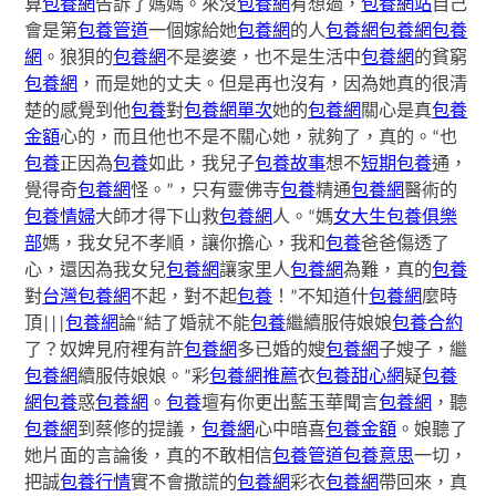
算
包養網
告訴了媽媽。來沒
包養網
有想過，
包養網站
自己
會是第
包養管道
一個嫁給她
包養網
的人
包養網
包養網
包養
網
。狼狽的
包養網
不是婆婆，也不是生活中
包養網
的貧窮
包養網
，而是她的丈夫。但是再也沒有，因為她真的很清
楚的感覺到他
包養
對
包養網單次
她的
包養網
關心是真
包養
金額
心的，而且他也不是不關心她，就夠了，真的。“也
包養
正因為
包養
如此，我兒子
包養故事
想不
短期包養
通，
覺得奇
包養網
怪。”，只有靈佛寺
包養
精通
包養網
醫術的
包養情婦
大師才得下山救
包養網
人。“媽
女大生包養俱樂
部
媽，我女兒不孝順，讓你擔心，我和
包養
爸爸傷透了
心，還因為我女兒
包養網
讓家里人
包養網
為難，真的
包養
對
台灣包養網
不起，對不起
包養
！”不知道什
包養網
麼時
頂|||
包養網
論“結了婚就不能
包養
繼續服侍娘娘
包養合約
了？奴婢見府裡有許
包養網
多已婚的嫂
包養網
子嫂子，繼
包養網
續服侍娘娘。”彩
包養網推薦
衣
包養甜心網
疑
包養
網
包養
惑
包養網
。
包養
壇有你更出藍玉華聞言
包養網
，聽
包養網
到蔡修的提議，
包養網
心中暗喜
包養金額
。娘聽了
她片面的言論後，真的不敢相信
包養管道
包養意思
一切，
把誠
包養行情
實不會撒謊的
包養網
彩衣
包養網
帶回來，真