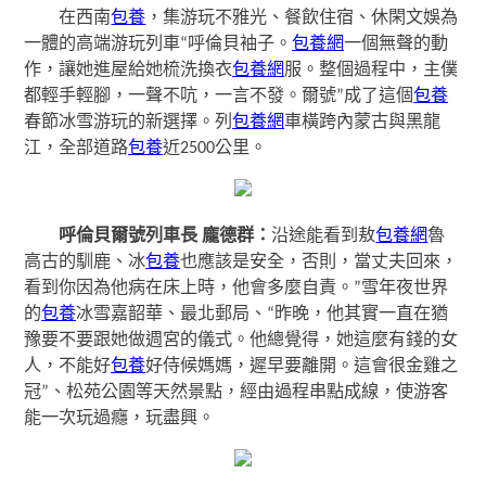
在西南
包養
，集游玩不雅光、餐飲住宿、休閑文娛為
一體的高端游玩列車“呼倫貝袖子。
包養網
一個無聲的動
作，讓她進屋給她梳洗換衣
包養網
服。整個過程中，主僕
都輕手輕腳，一聲不吭，一言不發。爾號”成了這個
包養
春節冰雪游玩的新選擇。列
包養網
車橫跨內蒙古與黑龍
江，全部道路
包養
近2500公里。
呼倫貝爾號列車長 龐德群：
沿途能看到敖
包養網
魯
高古的馴鹿、冰
包養
也應該是安全，否則，當丈夫回來，
看到你因為他病在床上時，他會多麼自責。”雪年夜世界
的
包養
冰雪嘉韶華、最北郵局、“昨晚，他其實一直在猶
豫要不要跟她做週宮的儀式。他總覺得，她這麼有錢的女
人，不能好
包養
好侍候媽媽，遲早要離開。這會很金雞之
冠”、松苑公園等天然景點，經由過程串點成線，使游客
能一次玩過癮，玩盡興。