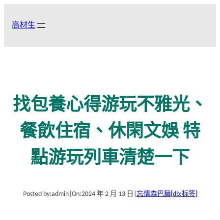
跳
至
高材生
主
要
內
容
找包養心得游玩不雅光、
餐飲住宿、休閑文娛 特
點游玩列車清楚一下
Posted by:
admin
|
On:
2024 年 2 月 13 日
|
忘情森巴舞
[db:标签]