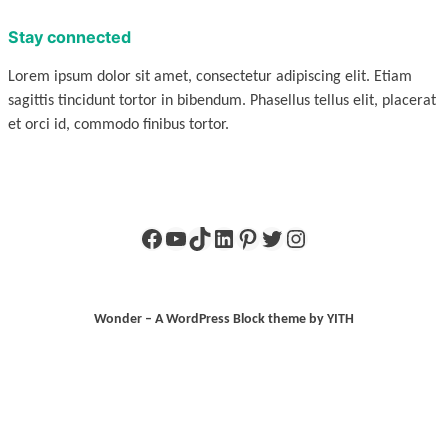
Stay connected
Lorem ipsum dolor sit amet, consectetur adipiscing elit. Etiam
sagittis tincidunt tortor in bibendum. Phasellus tellus elit, placerat
et orci id, commodo finibus tortor.
Facebook
YouTube
TikTok
LinkedIn
Pinterest
X
Instagram
Wonder – A WordPress Block theme by YITH