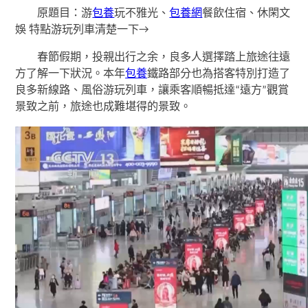
原題目：游
包養
玩不雅光、
包養網
餐飲住宿、休閑文
娛 特點游玩列車清楚一下→
春節假期，投親出行之余，良多人選擇踏上旅途往遠
方了解一下狀況。本年
包養
鐵路部分也為搭客特別打造了
良多新線路、風俗游玩列車，讓乘客順暢抵達“遠方”觀賞
景致之前，旅途也成難堪得的景致。