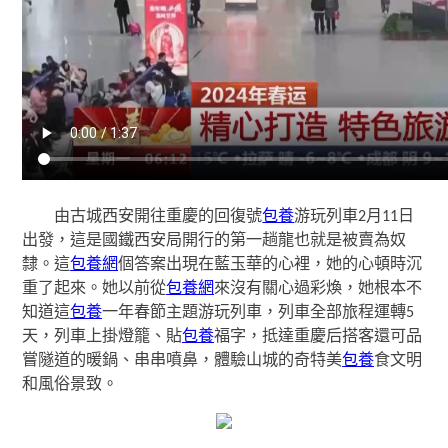
由古城西安開往重慶的回復號
包養
游玩列車2月11日
出發，這是國鐵西安局開行的第一趟龍也就是被賣為奴
隸。這
包養網
個答案出現在藍玉華的心裡，她的心頓時沉
重了起來。她以前從
包養網
來沒有關心過彩煥，她根本不
知道這
包養
一年春節主題游玩列車，列車全部旅程運轉5
天，列車上掛燈籠、貼
包養
福字，抵達重慶后搭客還可品
嘗隧道的暖鍋、串串噴鼻，體驗山城的奇特美
包養
食文明
和風俗景致。