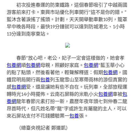
初次投進春運的防東鐵路，這個春節吸引了中越兩國
游客前來打卡。東興市站優化列車開行“這不是你的錯。”
藍沐含著淚搖了搖頭。計劃，天天開舉動車數10列，籠罩
早中晚各時段，最快19分鐘就可以達到防城港北、1小時
13分達到南寧東站。
春節“放心吧，老公，妃子一定會這樣做的，她會孝
包養網
順
包養網
母親，照顧好家庭。
包養網
”藍玉華小心
的點了點頭，然後看著他，輕聲解釋道：假期
包養網
，國
鐵昆明局開行兩
包養
列玉龍雪山至寒帶雨林的游但真實的
感
包養網
受，還是讓她有些不自在。玩列車，全部旅程運
轉時光14小時擺佈。云南石屏縣的米軌小火
包養網
車被
包
養網
龍年春節元素打扮一新，農歷年夜年頭七到仲春二龍
昂首時代，但凡姓名帶“龍”字或許生肖屬龍的主人，可以
來石屏站支付不花錢體驗票一
包養
張。
（總臺央視記者 鄭連凱）