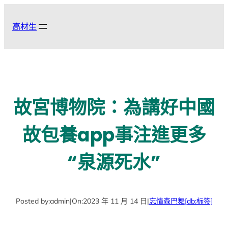
跳
至
高材生
主
要
內
容
故宮博物院：為講好中國
故包養app事注進更多
“泉源死水”
Posted by:
admin
|
On:
2023 年 11 月 14 日
|
忘情森巴舞
[db:标签]