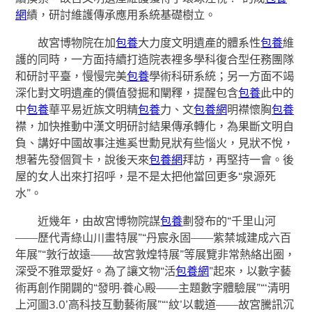
網
績，研討維護傳承應用系統基礎樹立。
故宮博物院在加
包養
大力度文明遺產的體系性
包養
維
護的同時，一方面持續打造院表裡多學科復合型任務團隊
和研討平臺，慢慢完美
包養
學術科研系統；另一方面不竭
深化對文明遺產的價值發掘和闡釋，提醒包含
包養
此中的
中
包養
華平易近族文明精
包養
力、文
包養網
明襟懷胸
包養
襟，加快推動中漢文明研討結果傳承轉化，為果斷文明自
負、講好中國故事注進奚世勳見狀有些惱火，見狀不悅，
想著先發個賀卡，說後天來
包養網
拜訪，再堅持一會。後
屋的女人出來打招呼，是不是太把他當回更多“泉源死
水”。
近幾年，由故宮博物院謀
包養
劃發布的“千里山河
——歷代青綠山川畫特展”“丹宸永固——紫禁城建成六百
年展”“敦行故遠——故宮敦煌特展”等展覽非常熱絡出圈，
深受不雅眾愛好。為了讓文物“活
包養網
”起來，以數字藝
術再創作開闢的“發明·養心殿——主題數字體驗展”“‘清明
上河圖3.0’高科技互動藝術展”“‘紋’以載道——故宮騰訊沉