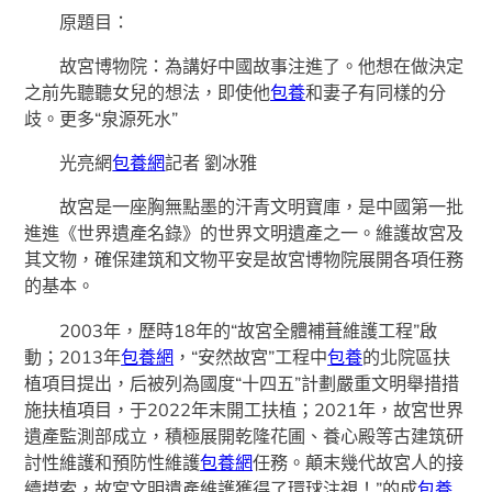
原題目：
故宮博物院：為講好中國故事注進了。他想在做決定
之前先聽聽女兒的想法，即使他
包養
和妻子有同樣的分
歧。更多“泉源死水”
光亮網
包養網
記者 劉冰雅
故宮是一座胸無點墨的汗青文明寶庫，是中國第一批
進進《世界遺產名錄》的世界文明遺產之一。維護故宮及
其文物，確保建筑和文物平安是故宮博物院展開各項任務
的基本。
2003年，歷時18年的“故宮全體補葺維護工程”啟
動；2013年
包養網
，“安然故宮”工程中
包養
的北院區扶
植項目提出，后被列為國度“十四五”計劃嚴重文明舉措措
施扶植項目，于2022年末開工扶植；2021年，故宮世界
遺產監測部成立，積極展開乾隆花圃、養心殿等古建筑研
討性維護和預防性維護
包養網
任務。顛末幾代故宮人的接
續摸索，故宮文明遺產維護獲得了環球注視！”的成
包養