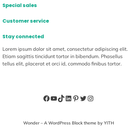
Special sales
Customer service
Stay connected
Lorem ipsum dolor sit amet, consectetur adipiscing elit.
Etiam sagittis tincidunt tortor in bibendum. Phasellus
tellus elit, placerat et orci id, commodo finibus tortor.
Facebook
YouTube
TikTok
LinkedIn
Pinterest
X
Instagram
Wonder – A WordPress Block theme by YITH