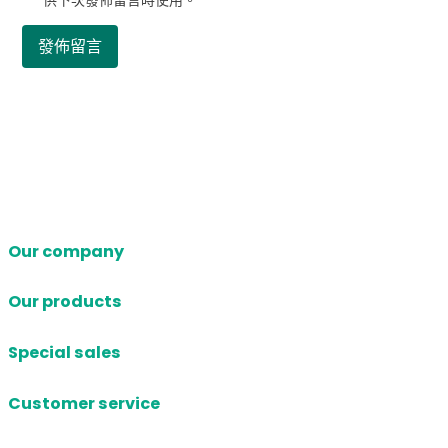
供下次發佈留言時使用。
Our company
Our products
Special sales
Customer service