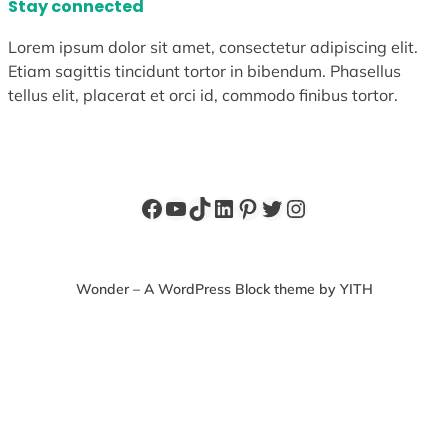
Stay connected
Lorem ipsum dolor sit amet, consectetur adipiscing elit.
Etiam sagittis tincidunt tortor in bibendum. Phasellus
tellus elit, placerat et orci id, commodo finibus tortor.
Facebook
YouTube
TikTok
LinkedIn
Pinterest
X
Instagram
Wonder – A WordPress Block theme by YITH