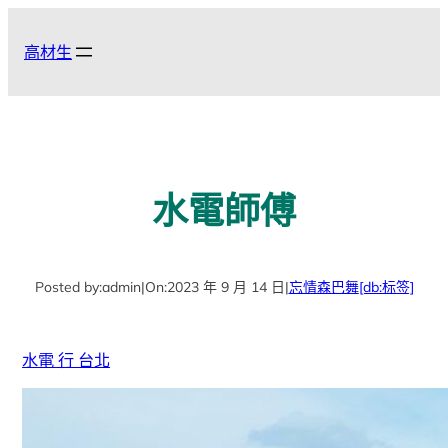
跳
至
高材生
主
要
內
容
水電師傅
Posted by:
admin
|
On:
2023 年 9 月 14 日
|
忘情森巴舞
[db:标签]
水電 行 台北