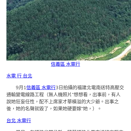
信義區 水電行
水電 行 台北
9月1
信義區 水電行
3日拍攝的福建北電南送特高壓交
通輸變電線路工程（無人機照片“想想看，出事前，有人
說她狂妄任性，配不上席家才華橫溢的大少爺。出事之
後，她的名聲就毀了，如果她硬要嫁“她，）。
台北 水電行