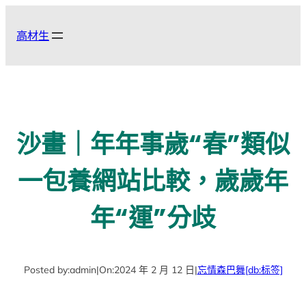
跳
至
高材生
主
要
內
容
沙畫｜年年事歲“春”類似
一包養網站比較，歲歲年
年“運”分歧
Posted by:
admin
|
On:
2024 年 2 月 12 日
|
忘情森巴舞
[db:标签]