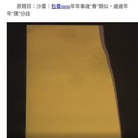
原題目：沙畫｜
包養app
年年事歲“春”類似，歲歲年
年“運”分歧