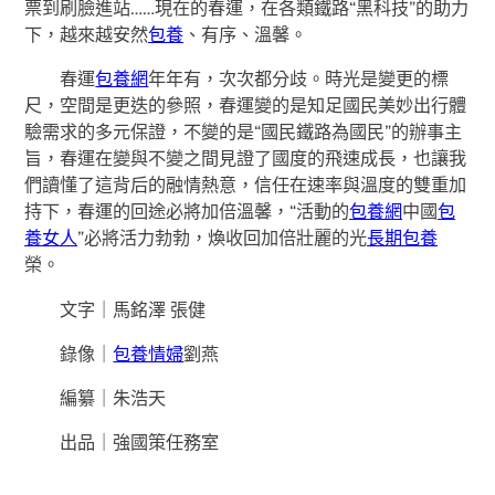
票到刷臉進站……現在的春運，在各類鐵路“黑科技”的助力
下，越來越安然
包養
、有序、溫馨。
春運
包養網
年年有，次次都分歧。時光是變更的標
尺，空間是更迭的參照，春運變的是知足國民美妙出行體
驗需求的多元保證，不變的是“國民鐵路為國民”的辦事主
旨，春運在變與不變之間見證了國度的飛速成長，也讓我
們讀懂了這背后的融情熱意，信任在速率與溫度的雙重加
持下，春運的回途必將加倍溫馨，“活動的
包養網
中國
包
養女人
”必將活力勃勃，煥收回加倍壯麗的光
長期包養
榮。
文字｜馬銘澤 張健
錄像｜
包養情婦
劉燕
編纂｜朱浩天
出品｜
強國策任務室