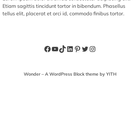
Etiam sagittis tincidunt tortor in bibendum. Phasellus
tellus elit, placerat et orci id, commodo finibus tortor.
Facebook
YouTube
TikTok
LinkedIn
Pinterest
X
Instagram
Wonder – A WordPress Block theme by YITH