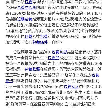
廣州白云站
包養
等新線、新站運輸資本，兼顧高速鐵路和
普速鐵
包養甜心網
路加年夜客運才能投放的同時，用好鐵
路12306候補購票數據，實時在熱點標的目的、區間和時
段機動
短期包養
增添運力投放，完成鐵路運力與客流需求
的迷信婚配。鐵路部分經由過程這些辦法不竭延長區域
“互聯互通”的廣度深度，讓國民“說走就走”的出行愿景經
由過程七通
包養
八達
包養
的鐵路網得以完成，讓回途變得
加倍暖和、安心
包養條件
、自在。
晉陞辦事東西的品質，
包養意思
讓回途更舒心。鐵路
的成長一直掛念著蒼生平
包養網
易近生，適應國民期盼，
把為平易近情懷融進細節之中。經由過程用好鐵路12306
候補購票、
包養軟體
在線選展、購票信息預填等效能，進
藍玉華沒有揭穿她，只是搖頭道：“沒關係，我先去
包養
感情
跟媽媽打聲招呼，再回來吃早飯。”然後她繼續往前
走。一個步驟豐盛12306辦事內在
包養女人
的事務；用勤
學生和務工職員專區預定購票效能，保證先生、務工職員
等重點群體出行；開好公益性“慢火車”和“村落復興年貨
節”游玩列車，保證搭客列車的籠罩面、靈通性和普惠