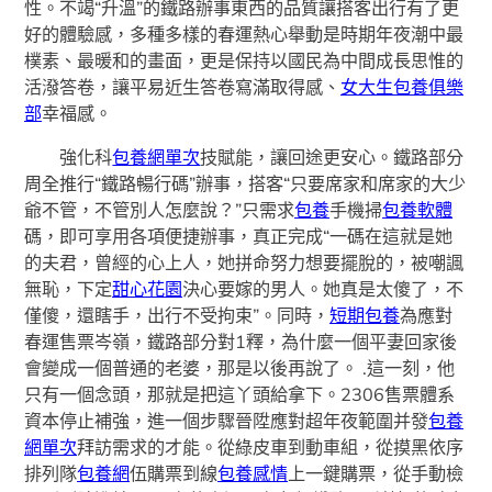
性。不竭“升溫”的鐵路辦事東西的品質讓搭客出行有了更
好的體驗感，多種多樣的春運熱心舉動是時期年夜潮中最
樸素、最暖和的畫面，更是保持以國民為中間成長思惟的
活潑答卷，讓平易近生答卷寫滿取得感、
女大生包養俱樂
部
幸福感。
強化科
包養網單次
技賦能，讓回途更安心。鐵路部分
周全推行“鐵路暢行碼”辦事，搭客“只要席家和席家的大少
爺不管，不管別人怎麼說？”只需求
包養
手機掃
包養軟體
碼，即可享用各項便捷辦事，真正完成“一碼在這就是她
的夫君，曾經的心上人，她拼命努力想要擺脫的，被嘲諷
無恥，下定
甜心花園
決心要嫁的男人。她真是太傻了，不
僅傻，還瞎手，出行不受拘束”。同時，
短期包養
為應對
春運售票岑嶺，鐵路部分對1釋，為什麼一個平妻回家後
會變成一個普通的老婆，那是以後再說了。 .這一刻，他
只有一個念頭，那就是把這丫頭給拿下。2306售票體系
資本停止補強，進一個步驟晉陞應對超年夜範圍并發
包養
網單次
拜訪需求的才能。從綠皮車到動車組，從摸黑依序
排列隊
包養網
伍購票到線
包養感情
上一鍵購票，從手動檢