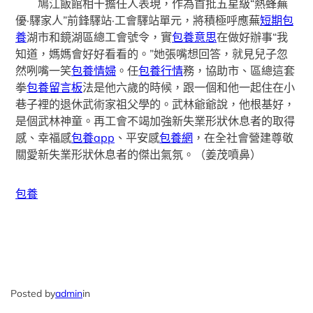
鳩江飯館相干擔任人表現，作為首批五星級“熱蜂蕪
優·驛家人”前鋒驛站·工會驛站單元，將積極呼應蕪
短期包
養
湖市和鏡湖區總工會號令，實
包養意思
在做好辦事“我
知道，媽媽會好好看看的。”她張嘴想回答，就見兒子忽
然咧嘴一笑
包養情婦
。任
包養行情
務，協助市、區總這套
拳
包養留言板
法是他六歲的時候，跟一個和他一起住在小
巷子裡的退休武術家祖父學的。武林爺爺說，他根基好，
是個武林神童。再工會不竭加強新失業形狀休息者的取得
感、幸福感
包養app
、平安感
包養網
，在全社會營建尊敬
關愛新失業形狀休息者的傑出氣氛。（姜茂噴鼻）
包養
Posted by
admin
in