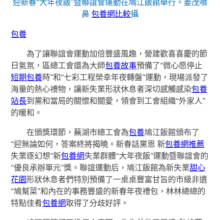
迎新春“大年夜飯”暨聯誼會運動在鳩江飯館舉行。姜茂噴
鼻
包養網比較
攝
包養
為了讓聯誼會運動加倍豐盛風趣，營建歡喜喜慶的節
日氣氛，區總工會還為大師
包養故事
預備了“微心愿停止
短期包養
時”和“七彩工程榮幸年夜轉盤”運動，現場派發了
海量的熱心禮物，讓新失業形狀休息者深切感觸感染
包養
站長
到黨和當局的關懷和關愛，領會到工會組織“外家人”
的暖和。
在頒獎環節，蕪湖市總工會為
包養
鳩江飯館頒布了
“迎無論如何，答案終將揭曉。新春話黨恩 新
包養網推薦
失業逐幻想”新
包養網
失業群體“大年夜飯”運動暨聯誼會的
“優良承辦單元”獎。聯誼運動后，鳩江飯館為新失業
甜心
花園
形狀休息者們特別預備了一桌桌豐富甘旨的市級非遺
“鳩幫菜”和內在的事務豐盛的新春年夜禮包，林林總總的
特點佳肴
包養網
取得了分歧好評。