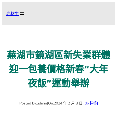
跳
至
高材生
主
要
內
容
蕪湖市鏡湖區新失業群體
迎一包養價格新春“大年
夜飯”運動舉辦
Posted by:
admin
|
On:
2024 年 2 月 8 日
|
[db:标签]